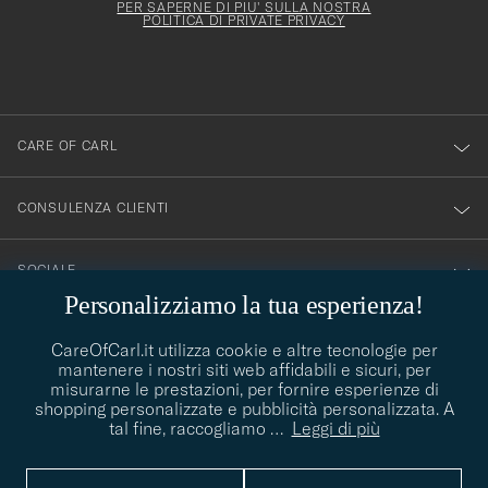
deve
esserti
Form
PER SAPERNE DI PIU' SULLA NOSTRA
essere
POLITICA DI PRIVATE PRIVACY
iscritto
mpilato
alla
nostra
newsletter!
CARE OF CARL
CONSULENZA CLIENTI
SOCIALE
Personalizziamo la tua esperienza!
DETTAGLI DELL'AZIENDA
CareOfCarl.it utilizza cookie e altre tecnologie per
mantenere i nostri siti web affidabili e sicuri, per
misurarne le prestazioni, per fornire esperienze di
shopping personalizzate e pubblicità personalizzata. A
CONSIGLI DI STILE
tal fine, raccogliamo
…
Leggi di più
Avete bisogno di aiuto per trovare il vostro stile? Lasciatevi
contact@careofcarl.com
aiutare, siamo felici di farlo!