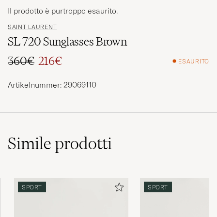
Il prodotto è purtroppo esaurito.
SAINT LAURENT
SL 720 Sunglasses Brown
360€
216€
ESAURITO
Prezzo ordinario
Prezzo ridotto
Artikelnummer: 29069110
Simile
prodotti
SPORT
SPORT