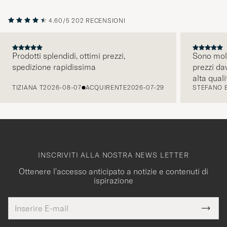
4.60/5
202 RECENSIONI
Prodotti splendidi, ottimi prezzi,
Sono molt
spedizione rapidissima
prezzi da
PRECEDENTE
alta quali
TIZIANA T
2026-08-07
ACQUIRENTE
2026-07-29
STEFANO 
comunicaz
intuitiva.
INSCRIVITI ALLA NOSTRA NEWS LETTER
Ottenere l'accesso anticipato a notizie e contenuti di
ispirazione
Indirizzo
Grazie
uesto
E-
Submi
per
campo
mail
Newsl