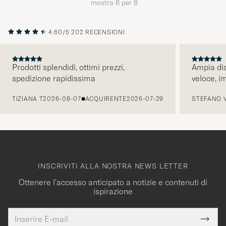
mostra
8
per
8
4.60/5
202 RECENSIONI
Prodotti splendidi, ottimi prezzi,
Ampia dis
spedizione rapidissima
veloce, i
PRECEDENTE
TIZIANA T
2026-08-07
ACQUIRENTE
2026-07-29
STEFANO 
INSCRIVITI ALLA NOSTRA NEWS LETTER
Ottenere l'accesso anticipato a notizie e contenuti di
ispirazione
Indirizzo
Grazie
uesto
E-
Submi