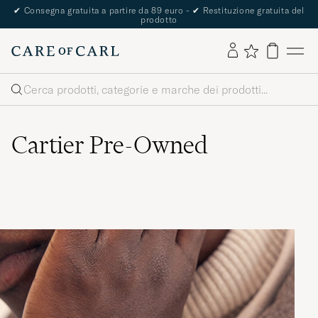
✔
Consegna gratuita a partire da 89 euro -
✔
Restituzione gratuita del
prodotto
Cerca
Cartier Pre-Owned