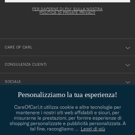
per
campo
mail
Newsl
deve
esserti
Form
PER SAPERNE DI PIU' SULLA NOSTRA
essere
POLITICA DI PRIVATE PRIVACY
iscritto
mpilato
alla
nostra
newsletter!
CARE OF CARL
CONSULENZA CLIENTI
SOCIALE
Personalizziamo la tua esperienza!
DETTAGLI DELL'AZIENDA
CareOfCarl.it utilizza cookie e altre tecnologie per
mantenere i nostri siti web affidabili e sicuri, per
misurarne le prestazioni, per fornire esperienze di
shopping personalizzate e pubblicità personalizzata. A
CONSIGLI DI STILE
tal fine, raccogliamo
…
Leggi di più