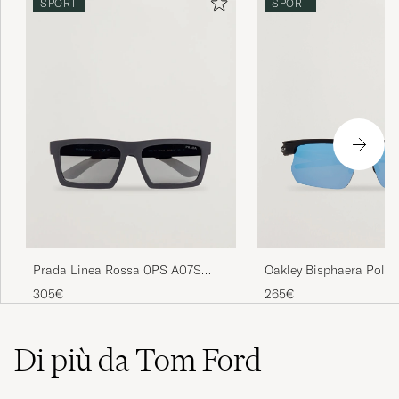
SPORT
SPORT
Oakley Bisphaera Polar
Prada Linea Rossa 0PS A07S
Sunglasses Matte Blac
Sunglasses Grey/Black
265€
305€
Di più da Tom Ford