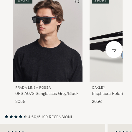
SPORT
SPORT
PRADA LINEA ROSSA
OAKLEY
0PS A07S Sunglasses Grey/Black
Bisphaera Polarized 
Matte Black
305€
265€
4.60/5
199 RECENSIONI