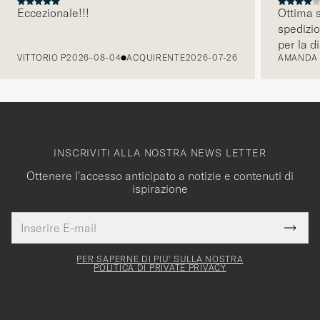
Eccezionale!!!
Ottima s
spedizio
PRECEDENTE
per la d
VITTORIO P
2026-08-04
ACQUIRENTE
2026-07-26
AMANDA
INSCRIVITI ALLA NOSTRA NEWS LETTER
Ottenere l'accesso anticipato a notizie e contenuti di
ispirazione
Indirizzo
Grazie
uesto
E-
Submi
per
campo
mail
Newsl
deve
esserti
Form
PER SAPERNE DI PIU' SULLA NOSTRA
essere
POLITICA DI PRIVATE PRIVACY
iscritto
mpilato
alla