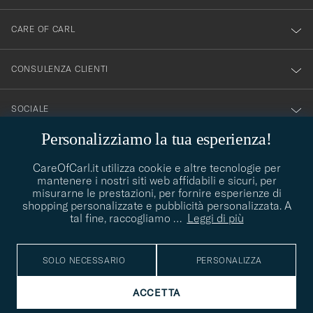
nostra
newsletter!
CARE OF CARL
CONSULENZA CLIENTI
SOCIALE
Personalizziamo la tua esperienza!
DETTAGLI DELL'AZIENDA
CareOfCarl.it utilizza cookie e altre tecnologie per
mantenere i nostri siti web affidabili e sicuri, per
misurarne le prestazioni, per fornire esperienze di
shopping personalizzate e pubblicità personalizzata. A
CONSIGLI DI STILE
tal fine, raccogliamo
…
Leggi di più
Avete bisogno di aiuto per trovare il vostro stile? Lasciatevi
contact@careofcarl.com
aiutare, siamo felici di farlo!
SOLO NECESSARIO
PERSONALIZZA
CONSIGLI DI STILE
ACCETTA