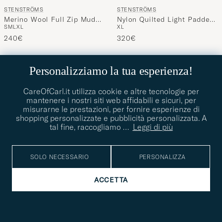
STENSTRÖMS
STENSTRÖMS
Merino Wool Full Zip Mud
Nylon Quilted Light Padded
S
M
L
XL
XL
Brown
Vest Navy
240€
320€
50%
60%
Personalizziamo la tua esperienza!
CareOfCarl.it utilizza cookie e altre tecnologie per
mantenere i nostri siti web affidabili e sicuri, per
misurarne le prestazioni, per fornire esperienze di
shopping personalizzate e pubblicità personalizzata. A
tal fine, raccogliamo
…
Leggi di più
SOLO NECESSARIO
PERSONALIZZA
ACCETTA
STENSTRÖMS
STENSTRÖMS
Nylon Quilted Light Padded
Printed Cotton Polo Black
M
M
L
XL
Vest Olive