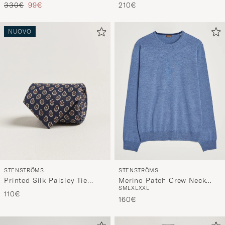
NUOVO
STENSTRÖMS
STENSTRÖMS
Printed Silk Paisley Tie
Merino Patch Crew Neck
S
M
L
XL
XXL
7,5cm Blue
Blue/Blue
110€
160€