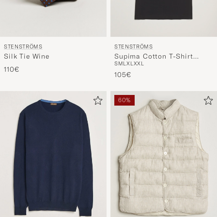
STENSTRÖMS
STENSTRÖMS
Silk Tie Wine
Supima Cotton T-Shirt
S
M
L
XL
XXL
Black
110€
105€
60%