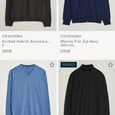
STENSTRÖMS
STENSTRÖMS
Merino Full Zip Navy
Knitted Hybrid Alcantara
S
M
XL
XXL
S
Jacket Black
230€
290€
NUOVO