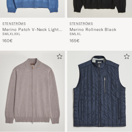
STENSTRÖMS
STENSTRÖMS
Merino Patch V-Neck Light
Merino Rollneck Black
S
M
L
XL
XXL
S
M
L
XL
Blue/Blue
160€
165€