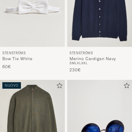
STENSTRÖMS
STENSTRÖMS
Bow Tie White
Merino Cardigan Navy
S
M
L
XL
XXL
60€
230€
NUOVO