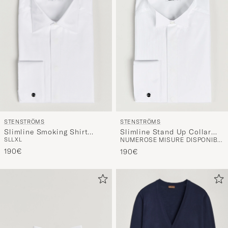
STENSTRÖMS
STENSTRÖMS
Slimline Smoking Shirt
Slimline Stand Up Collar
S
L
L
XL
NUMEROSE MISURE DISPONIBILI
White
Plissè Shirt White
190€
190€