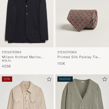
STENSTRÖMS
STENSTRÖMS
Milano Knitted Merino
Printed Silk Paisley Tie
M
S
L
XL
Blazer Navy
7,5cm Rust
110€
425€
20%
NUOVO