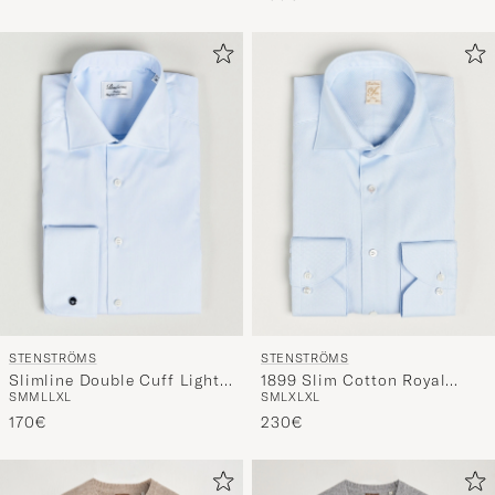
STENSTRÖMS
STENSTRÖMS
Slimline Double Cuff Light
1899 Slim Cotton Royal
S
M
M
L
L
XL
S
M
L
XL
XL
Blue
Oxford Shirt Light Blue
170€
230€