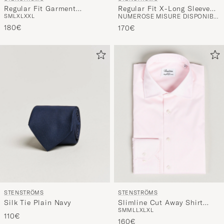
Regular Fit Garment
Regular Fit X-Long Sleeve
S
M
L
XL
XXL
NUMEROSE MISURE DISPONIBILI
Washed Shirt Light Denim
Contrast Shirt White
180€
170€
STENSTRÖMS
STENSTRÖMS
Silk Tie Plain Navy
Slimline Cut Away Shirt
S
M
M
L
L
XL
XL
Pink
110€
160€