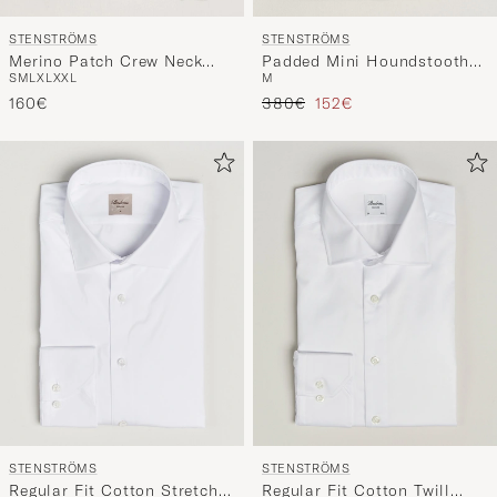
STENSTRÖMS
STENSTRÖMS
Merino Patch Crew Neck
Padded Mini Houndstooth
S
M
L
XL
XXL
M
Navy/Blue
Linen Vest Beige
Prezzo ordinario
Prezzo ridotto
160€
380€
152€
STENSTRÖMS
STENSTRÖMS
Regular Fit Cotton Stretch
Regular Fit Cotton Twill
S
M
L
XL
XXL
S
M
L
L
XL
XXL
XXL