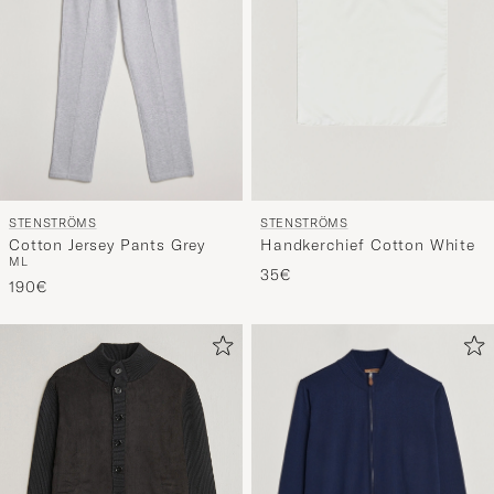
STENSTRÖMS
STENSTRÖMS
Cotton Jersey Pants Grey
Handkerchief Cotton White
M
L
35€
190€