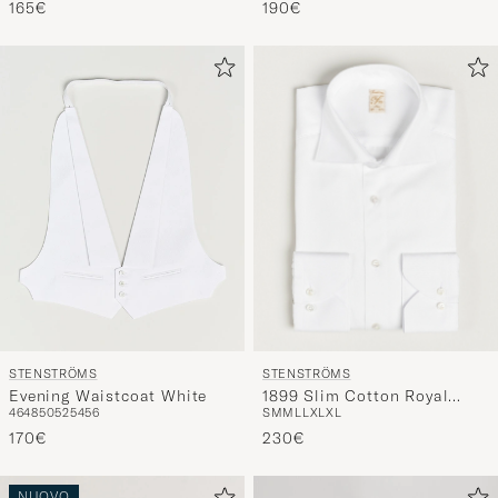
STENSTRÖMS
STENSTRÖMS
1899 Slim Cotton Royal
Evening Waistcoat White
S
M
M
L
L
XL
XL
46
48
50
52
54
56
Oxford Shirt White
230€
170€
NUOVO