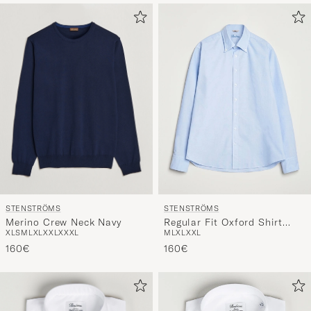
STENSTRÖMS
STENSTRÖMS
Merino Crew Neck Navy
Regular Fit Oxford Shirt
XL
S
M
L
XL
XXL
XXXL
M
L
XL
XXL
Light Blue
160€
160€