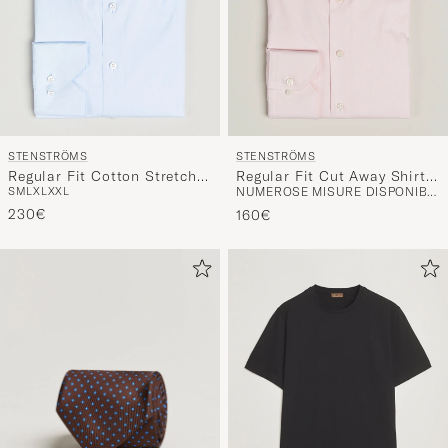
STENSTRÖMS
STENSTRÖMS
Regular Fit Cotton Stretch
Regular Fit Cut Away Shirt
S
M
L
XL
XXL
NUMEROSE MISURE DISPONIBILI
Shirt Light Blue
Pink
230€
160€