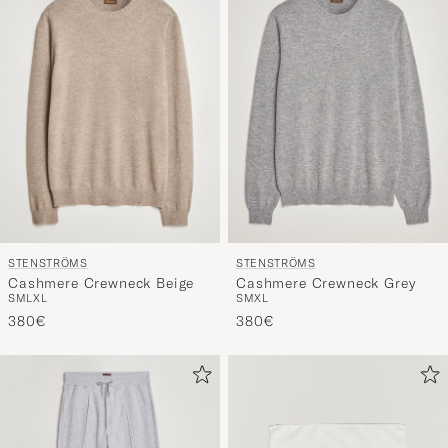
STENSTRÖMS
STENSTRÖMS
Cashmere Crewneck Beige
Cashmere Crewneck Grey
S
M
L
XL
S
M
XL
380€
380€