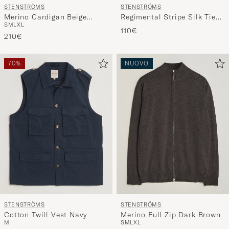
STENSTRÖMS
STENSTRÖMS
Merino Cardigan Beige
Regimental Stripe Silk Tie
S
M
L
XL
Mouline
7,5cm Navy
110€
210€
70%
NUOVO
STENSTRÖMS
STENSTRÖMS
Cotton Twill Vest Navy
Merino Full Zip Dark Brown
M
S
M
L
XL
Prezzo ordinario
Prezzo ridotto
330€
99€
210€