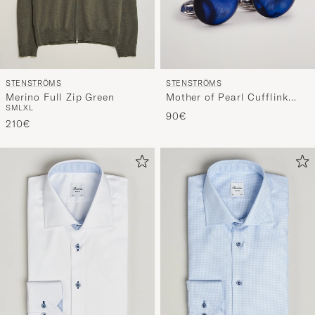
STENSTRÖMS
STENSTRÖMS
Mother of Pearl Cufflink
Merino Full Zip Green
S
M
L
XL
Dark Blue
90€
210€