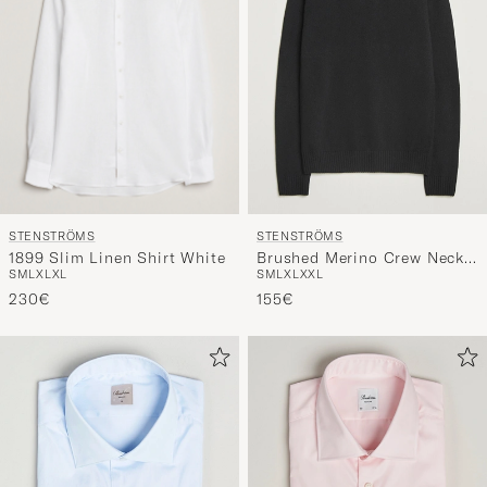
STENSTRÖMS
STENSTRÖMS
1899 Slim Linen Shirt White
Brushed Merino Crew Neck
S
M
L
XL
XL
S
M
L
XL
XXL
Black
230€
155€