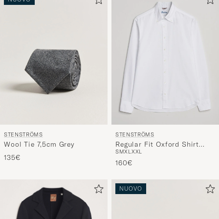
STENSTRÖMS
STENSTRÖMS
Wool Tie 7,5cm Grey
Regular Fit Oxford Shirt
S
M
XL
XXL
White
135€
160€
NUOVO