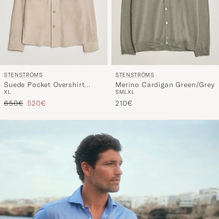
STENSTRÖMS
STENSTRÖMS
Suede Pocket Overshirt
Merino Cardigan Green/Grey
XL
S
M
L
XL
Beige
Prezzo ordinario
Prezzo ridotto
650€
520€
210€