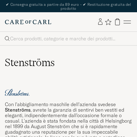
The Care of Carl Passport
Cerca
Stenströms
Con l'abbigliamento maschile dell'azienda svedese
Stenströms
, avrete la garanzia di sentirvi ben vestiti ed
eleganti, indipendentemente dall'occasione formale o
casual. L'azienda è stata fondata nella città di Helsingborg
nel 1899 da August Stenström che si è rapidamente
guadagnato una reputazione per la sua impeccabile
abilità artigianale. In linea con la sua lunga e orgogliosa