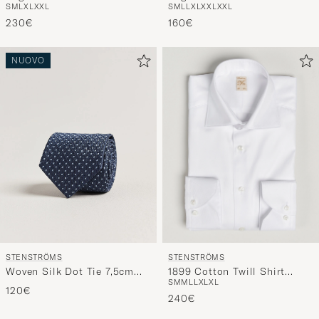
Shirt White
Shirt White
230€
160€
NUOVO
STENSTRÖMS
STENSTRÖMS
1899 Cotton Twill Shirt
Woven Silk Dot Tie 7,5cm
S
M
M
L
L
XL
XL
White
Navy
120€
240€