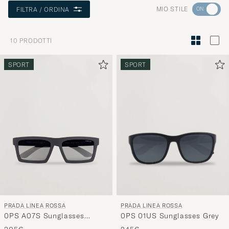
Andate
MIO STILE
FILTRA / ORDINA
su
"Consigli
10
PRODOTTI
di
stile"
SPORT
SPORT
per
attivare
Il
mio
stile
e
speriment
una
selezione
curata
PRADA LINEA ROSSA
PRADA LINEA ROSSA
per
0PS 01US Sunglasses Grey
0PS A07S Sunglasses
voi.
Grey/Black