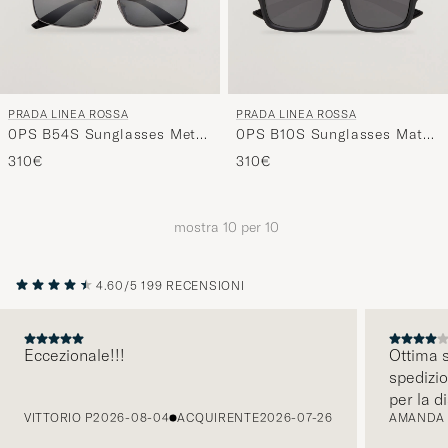
PRADA LINEA ROSSA
PRADA LINEA ROSSA
0PS B54S Sunglasses Metal
0PS B10S Sunglasses Matte
Grey
Black
310€
310€
mostra
10
per
10
4.60/5
199 RECENSIONI
Eccezionale!!!
Ottima s
spedizio
PRECEDENTE
per la d
VITTORIO P
2026-08-04
ACQUIRENTE
2026-07-26
AMANDA