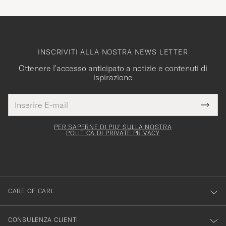
INSCRIVITI ALLA NOSTRA NEWS LETTER
Ottenere l'accesso anticipato a notizie e contenuti di
ispirazione
Indirizzo
Grazie
uesto
E-
Submi
per
campo
mail
Newsl
deve
esserti
Form
PER SAPERNE DI PIU' SULLA NOSTRA
essere
POLITICA DI PRIVATE PRIVACY
iscritto
mpilato
alla
nostra
newsletter!
CARE OF CARL
CONSULENZA CLIENTI