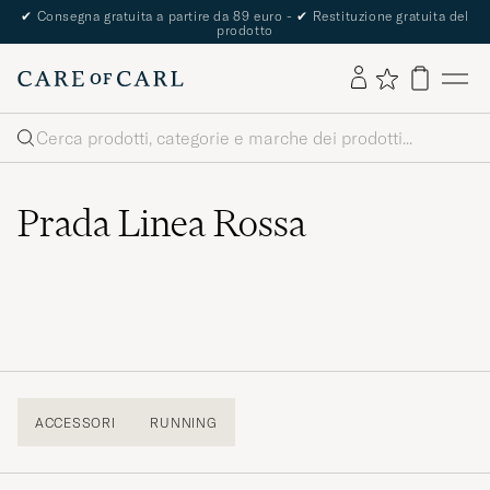
✔
Consegna gratuita a partire da 89 euro -
✔
Restituzione gratuita del
prodotto
Cerca
Prada Linea Rossa
ACCESSORI
RUNNING