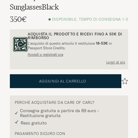
SunglassesBlack
350€
DISPONIBILE, TEMPO DI CONSEGNA 1-3
ACQUISTA IL PRODOTTO E RICEVI FINO A
53€
DI
RIMBORSO
L’acquisto di questo articolo ti restituisce
18-53€
in
Passport Store Credits.
Accedi o registrati ora
Leggi di più
AGGIUNGI AL CARRELLO
PERCHÉ ACQUISTARE DA CARE OF CARL?
Consegna gratuita a partire da 89 euro -
Restituzione gratuita
Reso gratuito
PAGAMENTO SICURO CON