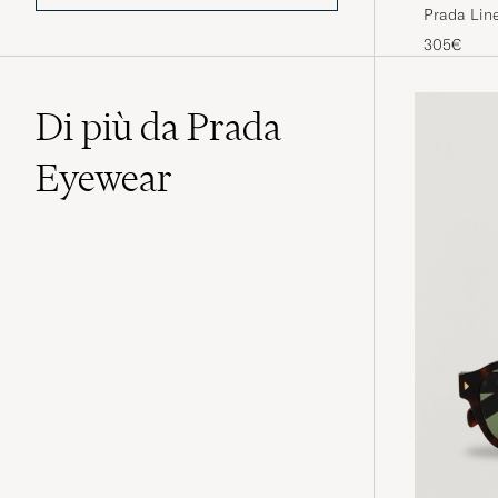
Prada Lin
Grey/Blac
305€
Di più da Prada
Eyewear