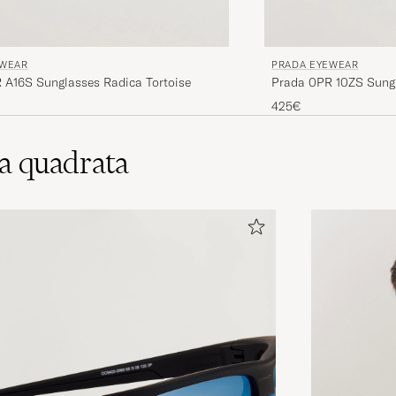
EWEAR
PRADA EYEWEAR
 A16S Sunglasses Radica Tortoise
Prada 0PR 10ZS Sung
425€
ra quadrata