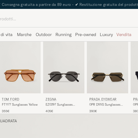
✔
Consegna gratuita a partire da 89 euro -
✔
Restituzione gratuita del prodot
 di vita
Marche
Outdoor
Running
Pre-owned
Luxury
Vendita
TOM FORD
PR
ZEGNA
PRADA EYEWEAR
FT1177 Sunglasses Yellow
0PR
EZ0297 Sunglasses
0PR D55S Sunglasses
Bla
Gunmetal
Gold
355€
38
405€
390€
QUADRATA