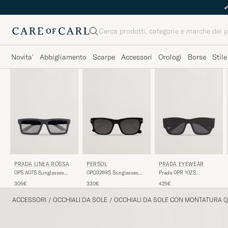
Cerca
Novita'
Abbigliamento
Scarpe
Accessori
Orologi
Borse
Stile
PRADA LINEA ROSSA
PERSOL
PRADA EYEWEAR
0PS A07S Sunglasses
0PO3269S Sunglasses
Prada 0PR 10ZS
Grey/Black
Black
Sunglasses Black
305€
330€
425€
ACCESSORI
/
OCCHIALI DA SOLE
/
OCCHIALI DA SOLE CON MONTATURA 