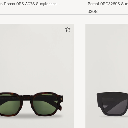
Persol 0PO3269S Sun
ea Rossa 0PS A07S Sunglasses
k
330€