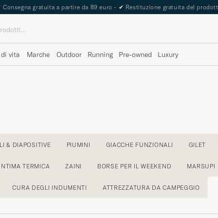
✔
Consegna gratuita a partire da 89 euro -
✔
Restituzione gratuita del prodot
 di vita
Marche
Outdoor
Running
Pre-owned
Luxury
I & DIAPOSITIVE
PIUMINI
GIACCHE FUNZIONALI
GILET
INTIMA TERMICA
ZAINI
BORSE PER IL WEEKEND
MARSUPI
CURA DEGLI INDUMENTI
ATTREZZATURA DA CAMPEGGIO