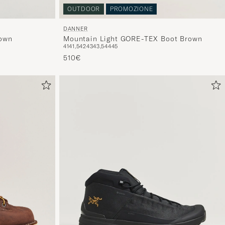
voi.
OUTDOOR
PROMOZIONE
DANNER
rown
Mountain Light GORE-TEX Boot Brown
41
41,5
42
43
43,5
44
45
510€