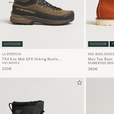
OUTDOOR
OUTDOOR
P
LA SPORTIVA
RED WING SHOE
TX4 Evo Mid GTX Hiking Boots
Moc Toe Boot 
41
41,5
42
42,5
NUMEROSE MISU
Mocha/Savana
230€
380€