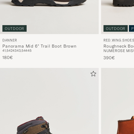
OUTDOOR
OUTDOOR
P
DANNER
RED WING SHOE
Panorama Mid 6" Trail Boot Brown
Roughneck Boo
41,5
42
43
43,5
44
45
NUMEROSE MISU
180€
390€