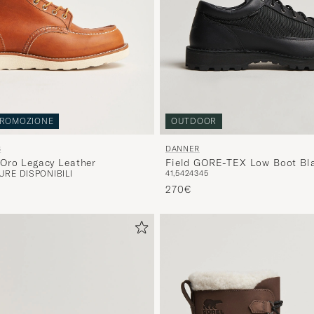
ROMOZIONE
OUTDOOR
S
DANNER
Oro Legacy Leather
Field GORE-TEX Low Boot Bl
RE DISPONIBILI
41,5
42
43
45
270€