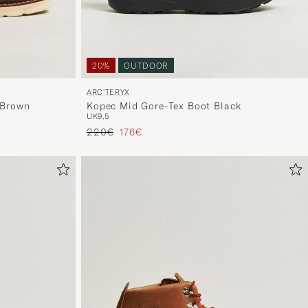
20%
OUTDOOR
ARC'TERYX
 Brown
Kopec Mid Gore-Tex Boot Black
UK9,5
Prezzo ordinario
Prezzo ridotto
220€
176€