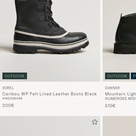
OUTDOOR
OUTDOOR
P
SOREL
DANNER
Caribou WP Felt Lined Leather Boots Black
Mountain Lig
41
42
43
44
46
NUMEROSE MISU
200€
510€