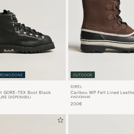
ROMOZIONE
OUTDOOR
SOREL
ht GORE-TEX Boot Black
Caribou WP Felt Lined Leath
RE DISPONIBILI
41
42
43
44
46
200€