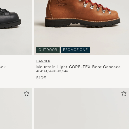
OUTDOOR
PROMOZIONE
DANNER
ack
Mountain Light GORE-TEX Boot Cascade
40
41
41,5
42
43
43,5
44
Clovis
510€