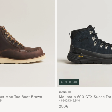
OUTDOOR
DANNER
her Moc Toe Boot Brown
Mountain 600 GTX Suede Trai
45
41,5
42
43
43,5
44
250€