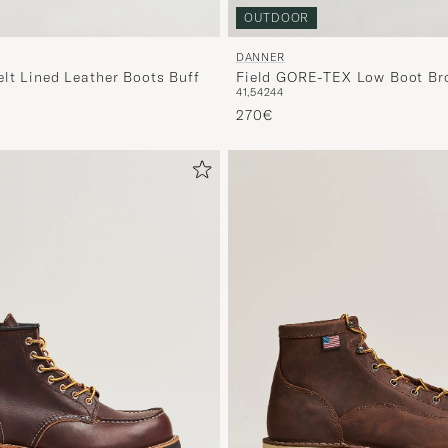
OUTDOOR
DANNER
lt Lined Leather Boots Buff
Field GORE-TEX Low Boot B
41,5
42
44
270€