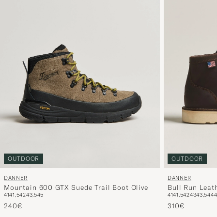
OUTDOOR
OUTDOOR
DANNER
DANNER
Mountain 600 GTX Suede Trail Boot Olive
Bull Run Leat
41
41,5
42
43,5
45
41
41,5
42
43
43,5
44
240€
310€