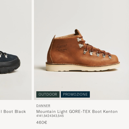
OUTDOOR
PROMOZIONE
DANNER
Mountain Light GORE-TEX Boot Kenton
l Boot Black
41
41,5
42
43
43,5
45
460€