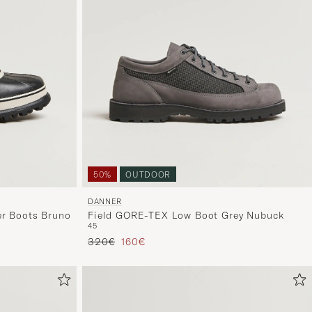
50%
OUTDOOR
DANNER
er Boots Bruno
Field GORE-TEX Low Boot Grey Nubuck
45
Prezzo ordinario
Prezzo ridotto
320€
160€