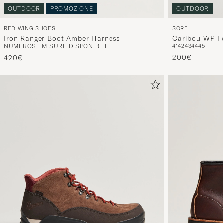
OUTDOOR
PROMOZIONE
OUTDOOR
RED WING SHOES
SOREL
Iron Ranger Boot Amber Harness
Caribou WP Fe
NUMEROSE MISURE DISPONIBILI
41
42
43
44
45
200€
420€