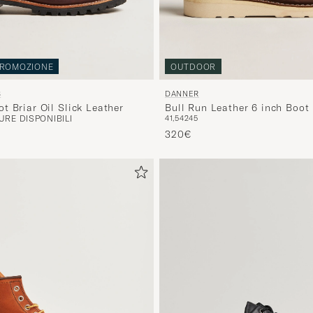
ROMOZIONE
OUTDOOR
S
DANNER
t Briar Oil Slick Leather
Bull Run Leather 6 inch Boot
RE DISPONIBILI
41,5
42
45
320€