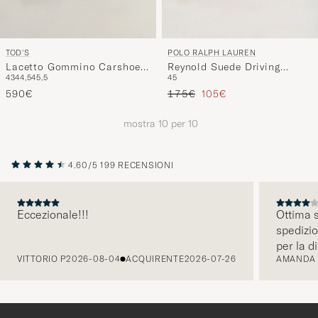
POLO RALPH LAUREN
TOD'S
Reynold Suede Driving
Lacetto Gommino Carshoe
45
43
44,5
45,5
Loafer Milkshake
Navy Suede
Prezzo ordinario
Prezzo ridotto
175€
105€
590€
mostra
10
per
10
4.60/5
199 RECENSIONI
Eccezionale!!!
Ottima s
spedizio
PRECEDENTE
per la d
VITTORIO P
2026-08-04
ACQUIRENTE
2026-07-26
AMANDA