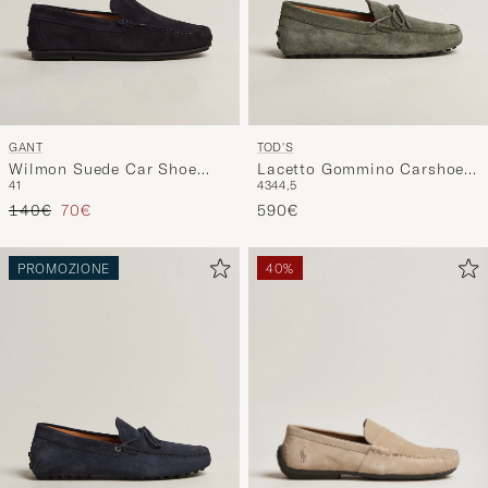
GANT
TOD'S
Wilmon Suede Car Shoe
Lacetto Gommino Carshoe
41
43
44,5
Marine
Green Suede
Prezzo ordinario
Prezzo ridotto
140€
70€
590€
PROMOZIONE
40%