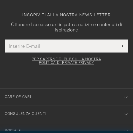
INSCRIVITI ALLA NOSTRA NEWS LETTER
Ottenere l'accesso anticipato a notizie e contenuti di
ispirazione
Indirizzo
Grazie
uesto
E-
Submi
per
campo
mail
Newsl
deve
esserti
Form
PER SAPERNE DI PIU' SULLA NOSTRA
essere
POLITICA DI PRIVATE PRIVACY
iscritto
mpilato
alla
nostra
newsletter!
CARE OF CARL
CONSULENZA CLIENTI
SOCIALE