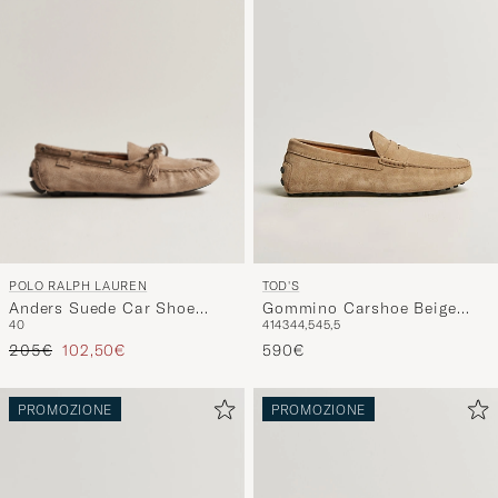
POLO RALPH LAUREN
TOD'S
Anders Suede Car Shoe
Gommino Carshoe Beige
40
41
43
44,5
45,5
Dirty Buck
Suede
Prezzo ordinario
Prezzo ridotto
205€
102,50€
590€
PROMOZIONE
PROMOZIONE