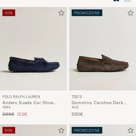
di
stile"
40%
PROMOZIONE
per
attivare
Il
mio
stile
e
speriment
una
selezione
curata
POLO RALPH LAUREN
TOD'S
per
Anders Suede Car Shoe
Gommino Carshoe Dark
voi.
42
44
44,5
Hunter Navy
Brown Suede
Prezzo ordinario
Prezzo ridotto
205€
123€
590€
50%
PROMOZIONE