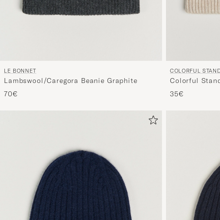
LE BONNET
COLORFUL STAN
Lambswool/Caregora Beanie Graphite
Colorful Stan
White
70€
35€