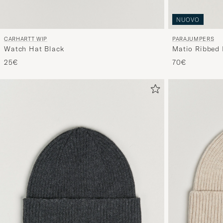
NUOVO
CARHARTT WIP
PARAJUMPERS
Watch Hat Black
Matio Ribbed 
25€
70€