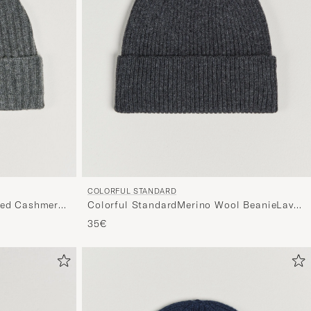
COLORFUL STANDARD
ted Cashmere
Colorful StandardMerino Wool BeanieLava
Grey
35€