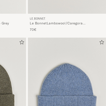
LE BONNET
Le BonnetLambswool/Caregora
 Grey
BeanieSilver
70€