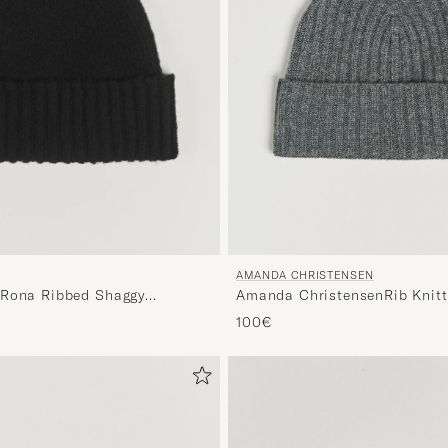
AMANDA CHRISTENSEN
Amanda ChristensenRib Knit
eRona Ribbed Shaggy
CapGrey Melange
anieBlack
100€