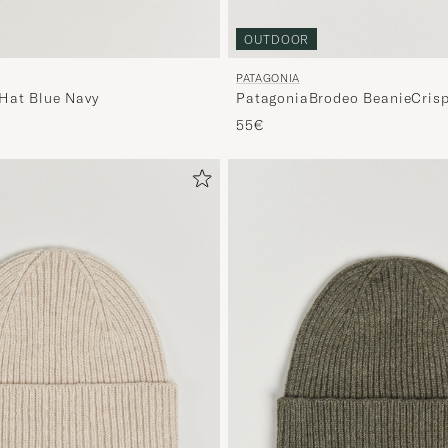
OUTDOOR
PATAGONIA
Hat Blue Navy
PatagoniaBrodeo BeanieCrisp
55€