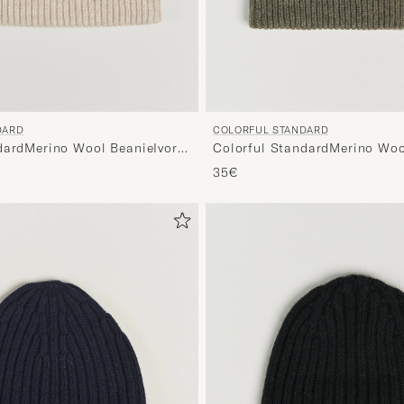
DARD
COLORFUL STANDARD
dardMerino Wool BeanieIvory
Colorful StandardMerino Woo
Olive
35€