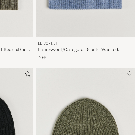
LE BONNET
l BeanieDusty
Lambswool/Caregora Beanie Washed
Denim
70€