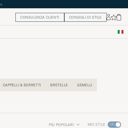
CONSULENZA CLIENTI
CONSIGLI DI STILE
CAPPELLI & BERRETTI
BRETELLE
GEMELLI
Andate
MIO STILE
PIÙ POPOLARI