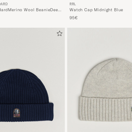
DARD
RRL
ndardMerino Wool BeanieDeep
Watch Cap Midnight Blue
95€