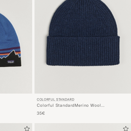
COLORFUL STANDARD
Colorful StandardMerino Wool
BeanieMarine Blue
35€