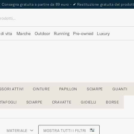
The Care of Carl Passport
 di vita
Marche
Outdoor
Running
Pre-owned
Luxury
SORI ATTIVI
CINTURE
PAPILLON
SCIARPE
GUANTI
RTAFOGLI
SCIARPE
CRAVATTE
GIOIELLI
BORSE
MATERIALE
MOSTRA TUTTI I FILTRI