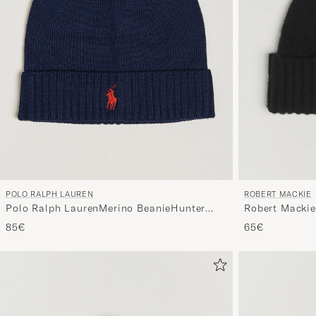
POLO RALPH LAUREN
ROBERT MACKIE
Polo Ralph LaurenMerino BeanieHunter
Robert Macki
Navy
Lambswool Be
85€
65€