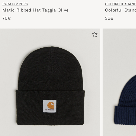
COLORFUL STAN
PARAJUMPERS
Colorful Sta
Matio Ribbed Hat Taggia Olive
Black
35€
70€