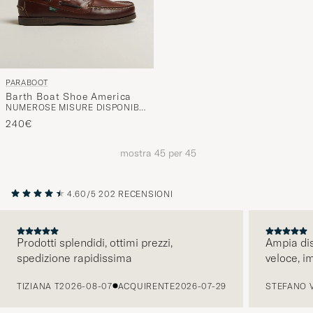
PARABOOT
Barth Boat Shoe America
NUMEROSE MISURE DISPONIBILI
240€
mostra
45
per
45
4.60/5
202 RECENSIONI
Prodotti splendidi, ottimi prezzi,
Ampia dis
spedizione rapidissima
veloce, i
PRECEDENTE
TIZIANA T
2026-08-07
ACQUIRENTE
2026-07-29
STEFANO 