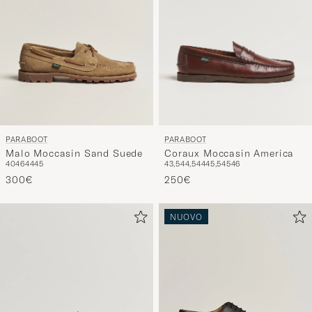
PARABOOT
PARABOOT
Malo Moccasin Sand Suede
Coraux Moccasin America
40
46
44
45
43,5
44,5
44
45,5
45
46
300€
250€
NUOVO