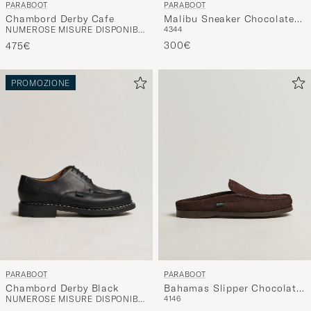
Chambord Derby Cafe
Malibu Sneaker Chocolate
NUMEROSE MISURE DISPONIBILI
43
44
Nubuck
300€
475€
PROMOZIONE
PARABOOT
PARABOOT
Chambord Derby Black
Bahamas Slipper Chocolate
NUMEROSE MISURE DISPONIBILI
41
46
Nubuck
240€
475€