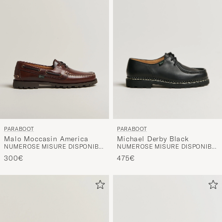
attivare
Il
mio
stile
e
speriment
una
selezione
curata
PARABOOT
PARABOOT
per
Michael Derby Black
Malo Moccasin America
voi.
NUMEROSE MISURE DISPONIBILI
NUMEROSE MISURE DISPONIBILI
475€
300€