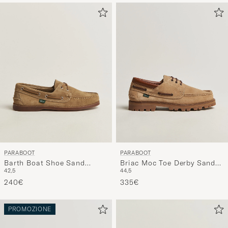
PARABOOT
PARABOOT
Barth Boat Shoe Sand
Briac Moc Toe Derby Sand
42,5
44,5
Suede
Suede
240€
335€
PROMOZIONE