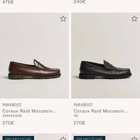
PARABOOT
PARABOOT
Coraux Raid Moccasin
Coraux Raid Moccasin
41
44
44,5
45
40
America
Black
270€
270€
PROMOZIONE
PROMOZIONE