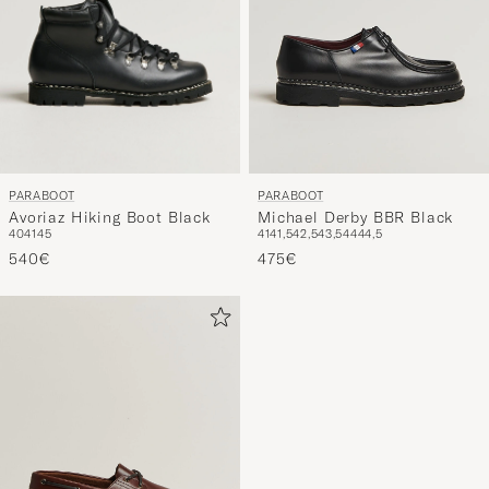
PARABOOT
PARABOOT
Avoriaz Hiking Boot Black
Michael Derby BBR Black
40
41
45
41
41,5
42,5
43,5
44
44,5
540€
475€