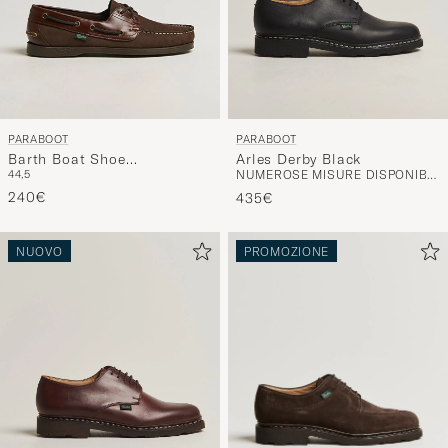
PARABOOT
PARABOOT
Barth Boat Shoe
Arles Derby Black
44,5
NUMEROSE MISURE DISPONIBILI
Gringo/America
240€
435€
NUOVO
PROMOZIONE