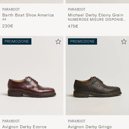
PARABOOT
PARABOOT
Barth Boat Shoe America
Michael Derby Ebony Grain
44
NUMEROSE MISURE DISPONIBILI
230€
475€
PROMOZIONE
PROMOZIONE
PARABOOT
PARABOOT
Avignon Derby Ecorce
Avignon Derby Gringo
41
41,5
42
42,5
43
45
NUMEROSE MISURE DISPONIBILI