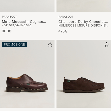
PARABOOT
PARABOOT
Malo Moccasin Cognac
Chambord Derby Chocolate
40
41,5
43,5
44,5
45,5
46
NUMEROSE MISURE DISPONIBILI
Suede
Nubuck
300€
475€
PROMOZIONE
PARABOOT
PARABOOT