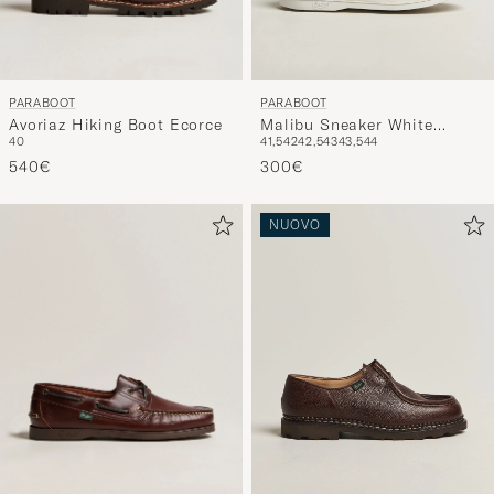
PARABOOT
PARABOOT
Avoriaz Hiking Boot Ecorce
Malibu Sneaker White
40
41,5
42
42,5
43
43,5
44
Deerskin
540€
300€
NUOVO