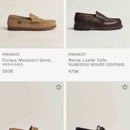
PARABOOT
PARABOOT
Reims Loafer Cafe
Coraux Moccasin Sand
NUMEROSE MISURE DISPONIBILI
41
42
44,5
45,5
Suede
250€
475€