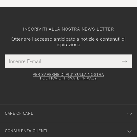
INSCRIVITI ALLA NOSTRA NEWS LETTER
Ottenere l'accesso anticipato a notizie e contenuti di
ispirazione
Indirizzo
Grazie
uesto
E-
Submi
per
campo
mail
Newsl
deve
esserti
Form
PER SAPERNE DI PIU' SULLA NOSTRA
essere
POLITICA DI PRIVATE PRIVACY
iscritto
mpilato
alla
nostra
newsletter!
CARE OF CARL
CONSULENZA CLIENTI