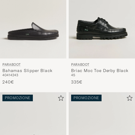
PARABOOT
PARABOOT
Bahamas Slipper Black
Briac Moc Toe Derby Black
40
41
42
43
45
240€
335€
PROMOZIONE
PROMOZIONE