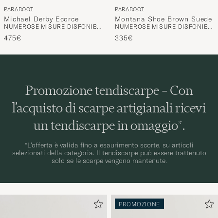
PARABOOT
PARABOOT
Michael Derby Ecorce
Montana Shoe Brown Suede
NUMEROSE MISURE DISPONIBILI
NUMEROSE MISURE DISPONIBILI
475€
335€
Promozione tendiscarpe – Con
l’acquisto di scarpe artigianali ricevi
un tendiscarpe in omaggio*.
*L’offerta è valida fino a esaurimento scorte, su articoli
selezionati della categoria. Il tendiscarpe può essere trattenuto
solo se le scarpe vengono mantenute.
PROMOZIONE