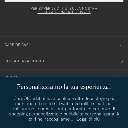
per
campo
mail
Newsl
deve
esserti
Form
PER SAPERNE DI PIU' SULLA NOSTRA
essere
POLITICA DI PRIVATE PRIVACY
iscritto
mpilato
alla
nostra
newsletter!
CARE OF CARL
CONSULENZA CLIENTI
SOCIALE
Personalizziamo la tua esperienza!
DETTAGLI DELL'AZIENDA
CareOfCarl.it utilizza cookie e altre tecnologie per
mantenere i nostri siti web affidabili e sicuri, per
misurarne le prestazioni, per fornire esperienze di
shopping personalizzate e pubblicità personalizzata. A
CONSIGLI DI STILE
tal fine, raccogliamo
…
Leggi di più