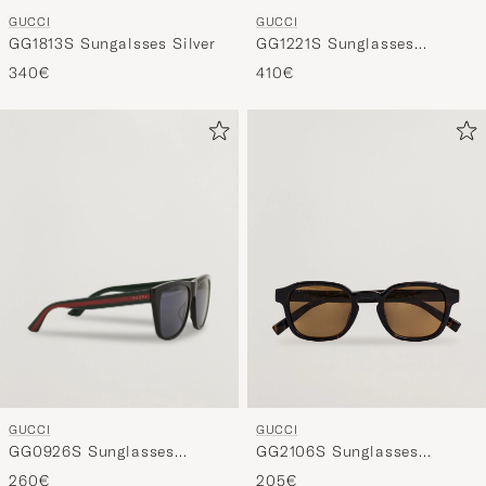
GUCCI
GUCCI
GG1813S Sungalsses Silver
GG1221S Sunglasses
Havana
340€
410€
GUCCI
GUCCI
GG0926S Sunglasses
GG2106S Sunglasses
Black/Green
Havana
260€
205€