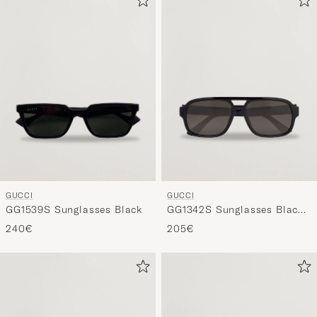
GUCCI
GUCCI
GG1539S Sunglasses Black
GG1342S Sunglasses Black
Smoke
240€
205€