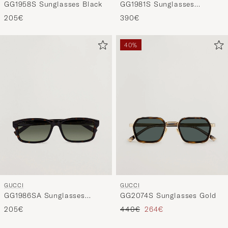
GG1958S Sunglasses Black
GG1981S Sunglasses
Havana
205€
390€
40%
GUCCI
GUCCI
GG1986SA Sunglasses
GG2074S Sunglasses Gold
Havana
Prezzo ordinario
Prezzo ridotto
205€
440€
264€