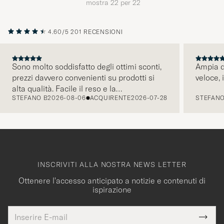
mostra
22
per
22
4.60/5
201 RECENSIONI
Sono molto soddisfatto degli ottimi sconti,
Ampia di
prezzi davvero convenienti su prodotti si
veloce, 
PRECEDENTE
alta qualità. Facile il reso e la
STEFANO B
2026-08-06
ACQUIRENTE
2026-07-28
STEFANO
comunicazione tramite mail é pratica e
intuitiva. Tornerò presto a fare acquisti.
INSCRIVITI ALLA NOSTRA NEWS LETTER
Ottenere l'accesso anticipato a notizie e contenuti di
ispirazione
Indirizzo
Grazie
uesto
E-
Submi