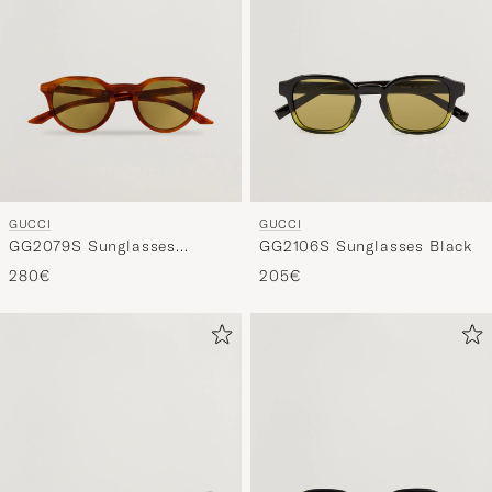
GUCCI
GUCCI
GG2079S Sunglasses
GG2106S Sunglasses Black
Havana
280€
205€