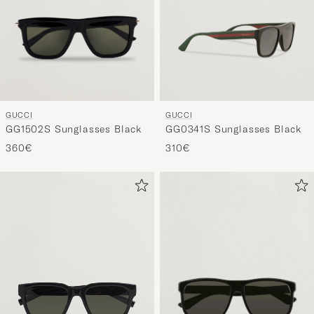
stile
e
speriment
una
selezione
curata
GUCCI
GUCCI
per
GG1502S Sunglasses Black
GG0341S Sunglasses Black
voi.
360€
310€