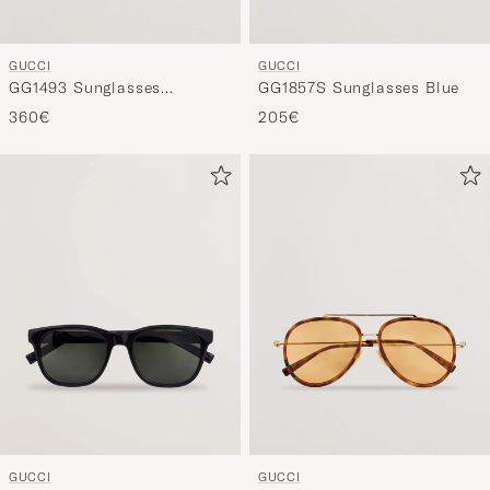
GUCCI
GUCCI
GG1493 Sunglasses
GG1857S Sunglasses Blue
Transparent
360€
205€
GUCCI
GUCCI