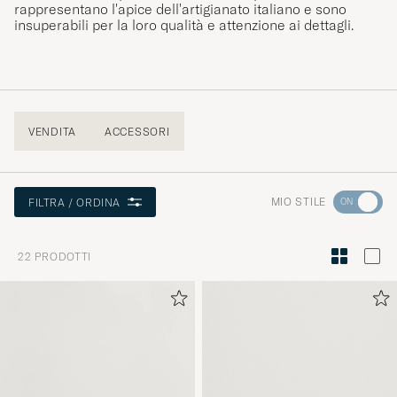
rappresentano l'apice dell'artigianato italiano e sono
insuperabili per la loro qualità e attenzione ai dettagli.
VENDITA
ACCESSORI
Andate
MIO STILE
FILTRA / ORDINA
su
"Consigli
22
PRODOTTI
di
stile"
per
attivare
Il
mio