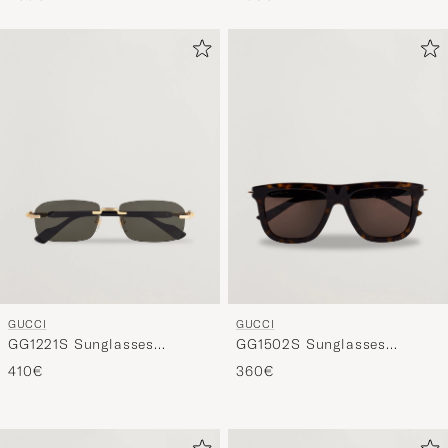
GUCCI
GUCCI
GG1221S Sunglasses
GG1502S Sunglasses
Gold/Black
Havana
410€
360€