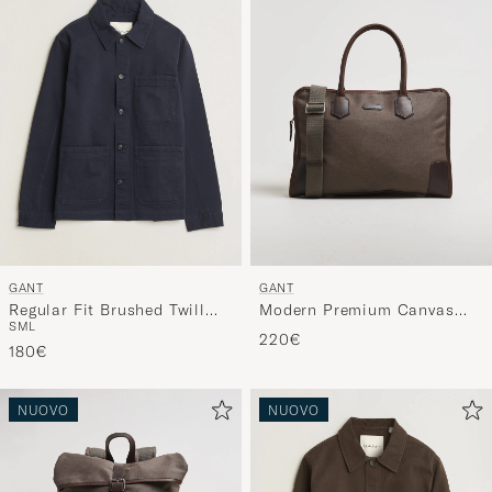
GANT
GANT
Regular Fit Brushed Twill
Modern Premium Canvas
S
M
L
Overshirt Evening Blue
Commuter Bag Faded Taupe
220€
180€
NUOVO
NUOVO