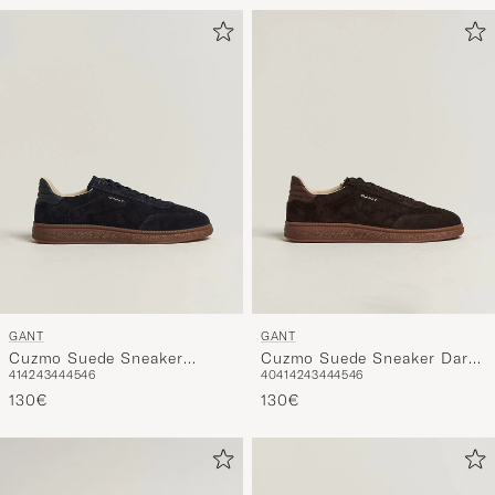
GANT
GANT
Cuzmo Suede Sneaker
Cuzmo Suede Sneaker Dark
41
42
43
44
45
46
40
41
42
43
44
45
46
Marine
Brown
130€
130€