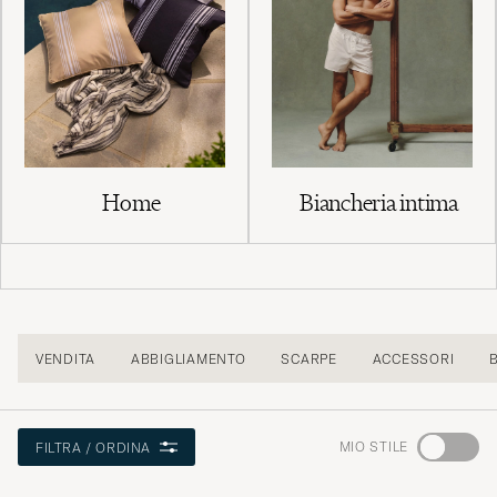
Home
Biancheria intima
VENDITA
ABBIGLIAMENTO
SCARPE
ACCESSORI
Andate
MIO STILE
FILTRA / ORDINA
su
"Consigli