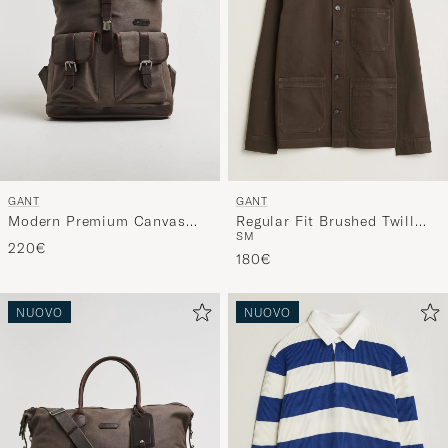
GANT
GANT
Modern Premium Canvas
Regular Fit Brushed Twill
S
M
Backpack Faded Taupe
Overshirt Black Brown
220€
180€
NUOVO
NUOVO