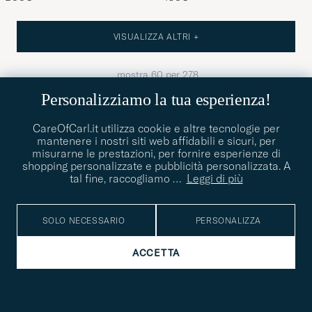
VISUALIZZA ALTRI +
mostra
60
per
278
Personalizziamo la tua esperienza!
4.60/5
202 RECENSIONI
CareOfCarl.it utilizza cookie e altre tecnologie per
mantenere i nostri siti web affidabili e sicuri, per
misurarne le prestazioni, per fornire esperienze di
Prodotti splendidi, ottimi prezzi,
Ampia dis
shopping personalizzate e pubblicità personalizzata. A
spedizione rapidissima
veloce, i
tal fine, raccogliamo
…
Leggi di più
PRECEDENTE
TIZIANA T
2026-08-07
ACQUIRENTE
2026-07-29
STEFANO 
SOLO NECESSARIO
PERSONALIZZA
ACCETTA
INSCRIVITI ALLA NOSTRA NEWS LETTER