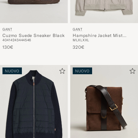
GANT
GANT
Cuzmo Suede Sneaker Black
Hampshire Jacket Mist
40
41
42
43
44
45
46
M
L
XL
XXL
Taupe
130€
320€
NUOVO
NUOVO