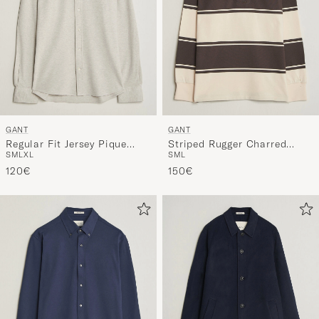
GANT
GANT
Regular Fit Jersey Pique
Striped Rugger Charred
S
M
L
XL
S
M
L
Shirt Light Beige Melange
Wood Brown
120€
150€