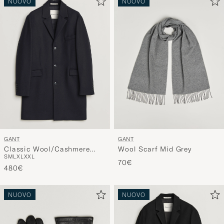
GANT
GANT
Classic Wool/Cashmere
Wool Scarf Mid Grey
S
M
L
XL
XXL
Coat Evening Blue
70€
480€
NUOVO
NUOVO