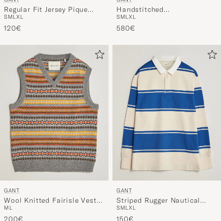
Regular Fit Jersey Pique
Handstitched
S
M
L
XL
S
M
L
XL
Shirt White
Wool/Cashmere Top Coat
120€
Shadow Brown
580€
GANT
GANT
Wool Knitted Fairisle Vest
Striped Rugger Nautical
M
L
S
M
L
XL
Multi
Blue
200€
150€