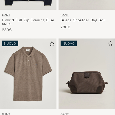
GANT
GANT
Hybrid Full Zip Evening Blue
Suede Shoulder Bag Soil
S
M
L
XL
Brown
280€
280€
NUOVO
NUOVO
GANT
GANT