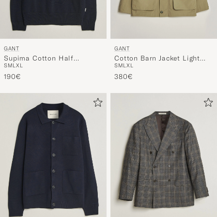
GANT
GANT
Supima Cotton Half
Cotton Barn Jacket Light
S
M
L
XL
S
M
L
XL
Buttoned Neck Evening Blue
Taupe
190€
380€