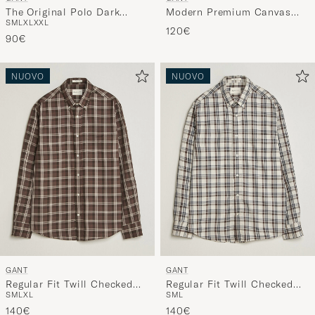
The Original Polo Dark
Modern Premium Canvas
S
M
L
XL
XXL
Hazelnut Melange
Washbag Faded Taupe
120€
90€
NUOVO
NUOVO
GANT
GANT
Regular Fit Twill Checked
Regular Fit Twill Checked
S
M
L
XL
S
M
L
Shirt Faded Taupe
Shirt Sand
140€
140€