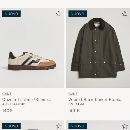
NUOVO
NUOVO
GANT
GANT
Cuzmo Leather/Suede
Waxed Barn Jacket Black
41
42
43
44
45
46
S
M
L
XL
XXL
Sneaker Beige/Brown
Brown
140€
500€
NUOVO
NUOVO