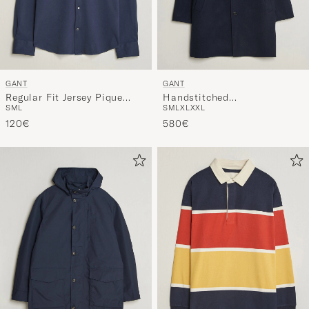
GANT
GANT
Regular Fit Jersey Pique
Handstitched
S
M
L
S
M
L
XL
XXL
Shirt Marine
Wool/Cashmere Top Coat
120€
Evening Blue
580€