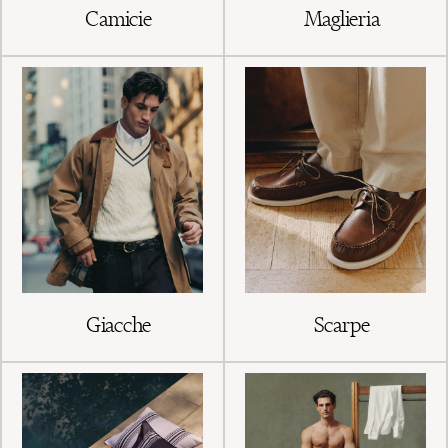
Camicie
Maglieria
Giacche
Scarpe