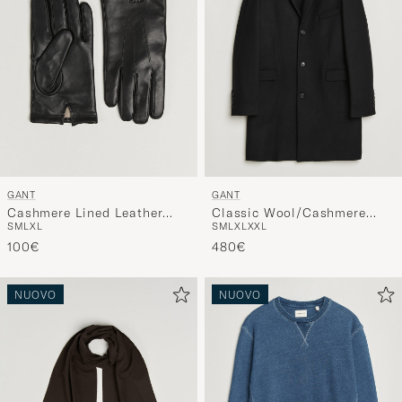
GANT
GANT
Cashmere Lined Leather
Classic Wool/Cashmere
S
M
L
XL
S
M
L
XL
XXL
Glove Black
Coat Black
100€
480€
NUOVO
NUOVO