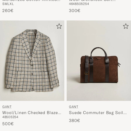
S
M
L
XL
46
48
50
52
54
Cable V-Neck Persian Blue
Trousers Ceramic Grey
260€
300€
GANT
GANT
Wool/Linen Checked Blazer
Suede Commuter Bag Soil
48
50
52
54
Cream
Brown
380€
500€