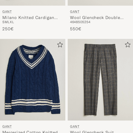
GANT
GANT
Milano Knitted Cardigan
Wool Glencheck Double
S
M
L
XL
46
48
50
52
54
Evening Blue
Breasted Blazer Ceramic
250€
Grey
550€
GANT
GANT
Mercerized Cotton Knitted
Wool Glencheck Suit