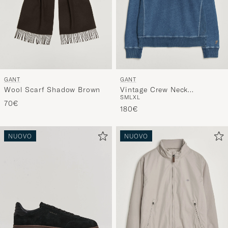
GANT
GANT
Wool Scarf Shadow Brown
Vintage Crew Neck
S
M
L
XL
Sweatshirt Indigo
70€
180€
NUOVO
NUOVO