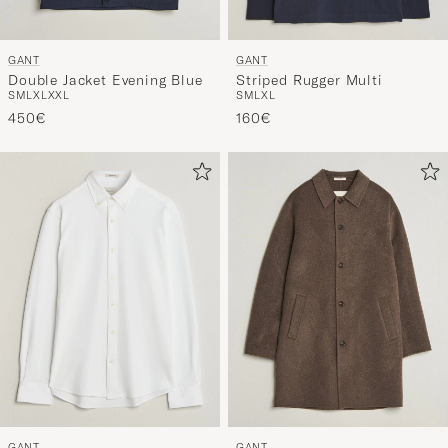
GANT
GANT
Double Jacket Evening Blue
Striped Rugger Multi
S
M
L
XL
XXL
S
M
L
XL
450€
160€
GANT
GANT