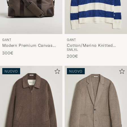
GANT
GANT
Modern Premium Canvas
Cotton/Merino Knitted
S
M
L
XL
Duffle Bag Faded Taupe
Striped Rugger Cream
300€
200€
NUOVO
NUOVO