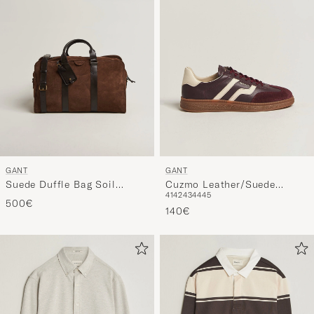
GANT
GANT
Suede Duffle Bag Soil
Cuzmo Leather/Suede
41
42
43
44
45
Brown
Sneaker Port Wine
500€
140€