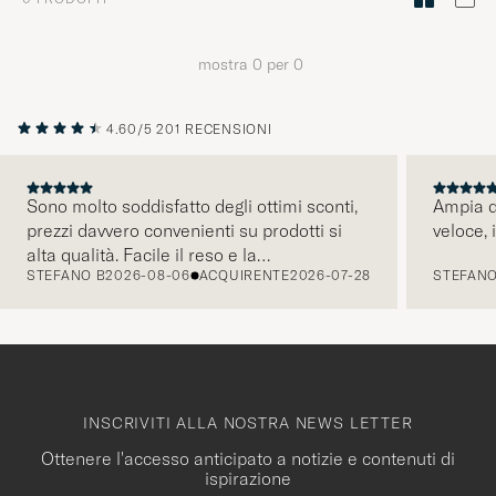
di
stile"
mostra
0
per
0
per
attivare
Il
4.60/5
201 RECENSIONI
mio
stile
Sono molto soddisfatto degli ottimi sconti,
Ampia di
e
prezzi davvero convenienti su prodotti si
veloce, 
speriment
PRECEDENTE
alta qualità. Facile il reso e la
una
STEFANO B
2026-08-06
ACQUIRENTE
2026-07-28
STEFANO
comunicazione tramite mail é pratica e
selezione
intuitiva. Tornerò presto a fare acquisti.
curata
per
voi.
INSCRIVITI ALLA NOSTRA NEWS LETTER
Ottenere l'accesso anticipato a notizie e contenuti di
ispirazione