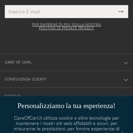
Indirizzo
Grazie
uesto
E-
Submi
per
campo
mail
Newsl
deve
esserti
Form
PER SAPERNE DI PIU' SULLA NOSTRA
essere
POLITICA DI PRIVATE PRIVACY
iscritto
mpilato
alla
nostra
newsletter!
CARE OF CARL
CONSULENZA CLIENTI
SOCIALE
Personalizziamo la tua esperienza!
DETTAGLI DELL'AZIENDA
CareOfCarl.it utilizza cookie e altre tecnologie per
mantenere i nostri siti web affidabili e sicuri, per
misurarne le prestazioni, per fornire esperienze di