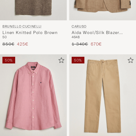
BRUNELLO CUCINELLI
CARUSO
Linen Knitted Polo Brown
Aida Wool/Silk Blazer
50
46
48
Brown
Prezzo ordinario
Prezzo ridotto
Prezzo ordinario
Prezzo ridotto
850€
425€
1 340€
670€
50%
50%