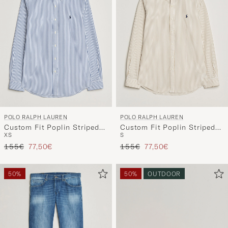
POLO RALPH LAUREN
POLO RALPH LAUREN
Custom Fit Poplin Striped
Custom Fit Poplin Striped
XS
S
Shirt Blue
Shirt Coastal Beige
Prezzo ordinario
Prezzo ridotto
Prezzo ordinario
Prezzo ridotto
155€
77,50€
155€
77,50€
50%
50%
OUTDOOR