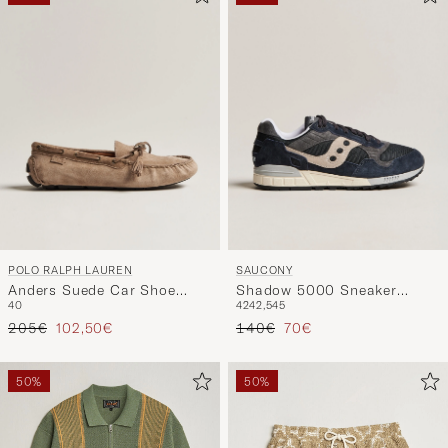
POLO RALPH LAUREN
SAUCONY
Anders Suede Car Shoe
Shadow 5000 Sneaker
40
42
42,5
45
Dirty Buck
Navy/Grey
Prezzo ordinario
Prezzo ridotto
Prezzo ordinario
Prezzo ridotto
205€
102,50€
140€
70€
50%
50%