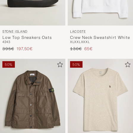
LACOSTE
STONE ISLAND
Crew Neck Sweatshirt White
Low Top Sneakers Oats
XL
XXL
XXXL
42
43
Prezzo ordinario
Prezzo ridotto
Prezzo ordinario
Prezzo ridotto
130€
65€
395€
197,50€
50%
50%