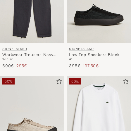
STONE ISLAND
STONE ISLAND
Workwear Trousers Navy
Low Top Sneakers Black
W31
32
41
Blue
Prezzo ordinario
Prezzo ridotto
Prezzo ordinario
Prezzo ridotto
590€
295€
395€
197,50€
50%
50%