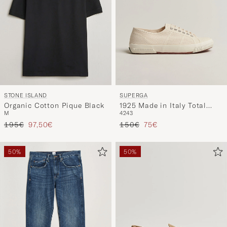
STONE ISLAND
SUPERGA
Organic Cotton Pique Black
1925 Made in Italy Total
M
42
43
Beige
Prezzo ordinario
Prezzo ridotto
Prezzo ordinario
Prezzo ridotto
195€
97,50€
150€
75€
50%
50%