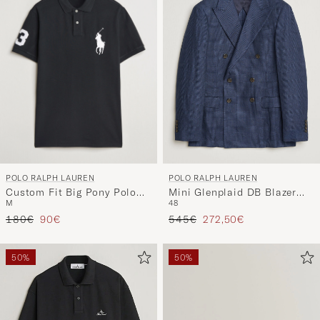
POLO RALPH LAUREN
POLO RALPH LAUREN
Custom Fit Big Pony Polo
Mini Glenplaid DB Blazer
M
48
Polo Black
Spring Navy
Prezzo ordinario
Prezzo ridotto
Prezzo ordinario
Prezzo ridotto
180€
90€
545€
272,50€
50%
50%