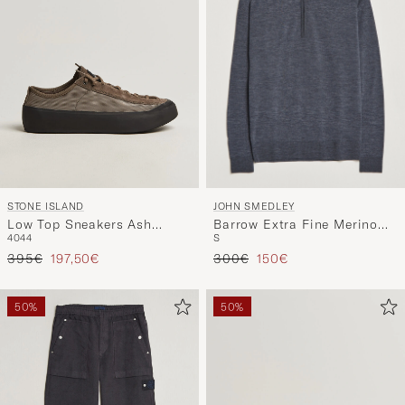
JOHN SMEDLEY
STONE ISLAND
Barrow Extra Fine Merino
Low Top Sneakers Ash
S
40
44
Half Zip Charcoal
Brown
Prezzo ordinario
Prezzo ridotto
Prezzo ordinario
Prezzo ridotto
300€
150€
395€
197,50€
50%
50%