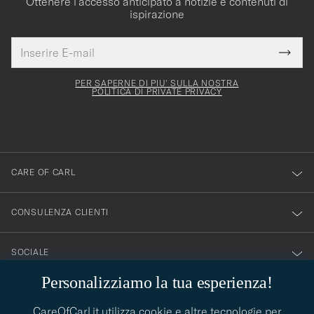
ispirazione
Indirizzo
Grazie
uesto
E-
Submi
per
campo
mail
Newsl
deve
esserti
Form
PER SAPERNE DI PIU' SULLA NOSTRA
essere
POLITICA DI PRIVATE PRIVACY
iscritto
mpilato
alla
nostra
newsletter!
CARE OF CARL
CONSULENZA CLIENTI
SOCIALE
Personalizziamo la tua esperienza!
DETTAGLI DELL'AZIENDA
CareOfCarl.it utilizza cookie e altre tecnologie per