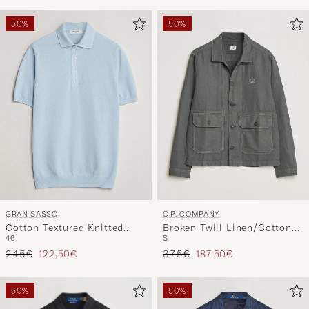
50%
50%
GRAN SASSO
C.P. COMPANY
Cotton Textured Knitted
Broken Twill Linen/Cotton
46
S
Polo Light Blue
Overshirt Olive
Prezzo ordinario
Prezzo ridotto
Prezzo ordinario
Prezzo ridotto
245€
122,50€
375€
187,50€
50%
50%