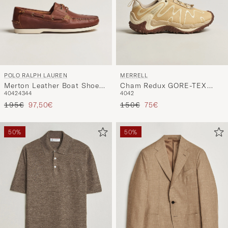
POLO RALPH LAUREN
MERRELL
Merton Leather Boat Shoe
Cham Redux GORE-TEX
40
42
43
44
40
42
Tan
Sneaker Beluga
Prezzo ordinario
Prezzo ridotto
Prezzo ordinario
Prezzo ridotto
195€
97,50€
150€
75€
50%
50%