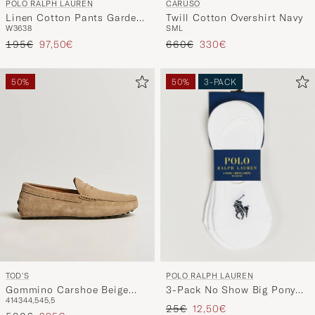
Linen Cotton Pants Garden
Twill Cotton Overshirt Navy
W36
38
S
M
L
Trail
Prezzo ordinario
Prezzo ridotto
Prezzo ordinario
Prezzo ridotto
195€
97,50€
660€
330€
50%
50%
3-PACK
POLO RALPH LAUREN
TOD'S
3-Pack No Show Big Pony
Gommino Carshoe Beige
41
43
44,5
45,5
Pony Socks White
Suede
Prezzo ordinario
Prezzo ridotto
25€
12,50€
Prezzo ordinario
Prezzo ridotto
590€
295€