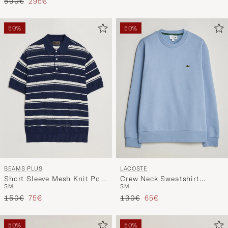
50%
50%
BEAMS PLUS
LACOSTE
Short Sleeve Mesh Knit Polo
Crew Neck Sweatshirt
S
M
S
M
Navy
Aphylla Blue
Prezzo ordinario
Prezzo ridotto
Prezzo ordinario
Prezzo ridotto
150€
75€
130€
65€
50%
50%