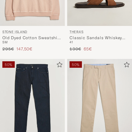
STONE ISLAND
THERA'S
Old Dyed Cotton Sweatshirt
Classic Sandals Whiskey
S
M
41
Plaster Pink
Suede
Prezzo ordinario
Prezzo ridotto
Prezzo ordinario
Prezzo ridotto
295€
147,50€
130€
65€
50%
50%