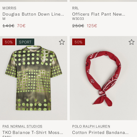
RRL
MORRIS
Officers Flat Pant New
Douglas Button Down Linen
W30
33
M
Military Khaki
Shirt Pink
Prezzo ordinario
Prezzo ridotto
Prezzo ordinario
Prezzo ridotto
250€
125€
140€
70€
50%
SPORT
50%
PAS NORMAL STUDIOS
POLO RALPH LAUREN
TKO Balance T-Shirt Moss
Cotton Printed Bandana
S
M
XL
Green
Red/White