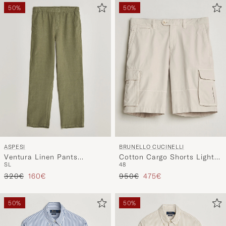
50%
50%
ASPESI
BRUNELLO CUCINELLI
Ventura Linen Pants
Cotton Cargo Shorts Light
S
L
48
Military
Beige
Prezzo ordinario
Prezzo ridotto
Prezzo ordinario
Prezzo ridotto
320€
160€
950€
475€
50%
50%