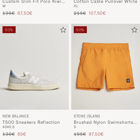
M
XL
Lime
Prezzo ordinario
Prezzo ridotto
Prezzo ordinario
Prezzo ridotto
135€
67,50€
215€
107,50€
50%
50%
NEW BALANCE
STONE ISLAND
T500 Sneakers Reflection
Brushed Nylon Swimshorts
40
40,5
S
Tangerine
Prezzo ordinario
Prezzo ridotto
Prezzo ordinario
Prezzo ridotto
130€
65€
195€
97,50€