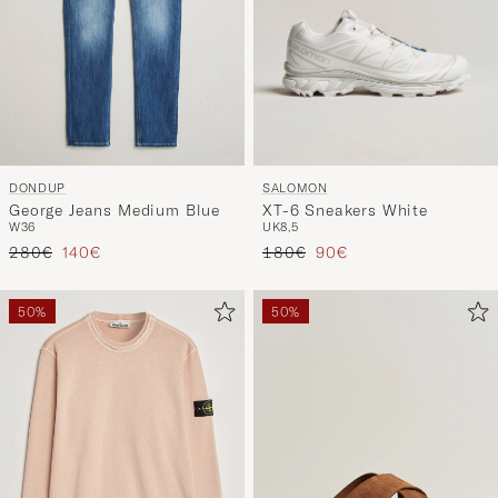
SALOMON
DONDUP
XT-6 Sneakers White
George Jeans Medium Blue
UK8,5
W36
Prezzo ordinario
Prezzo ridotto
Prezzo ordinario
Prezzo ridotto
180€
90€
280€
140€
50%
50%