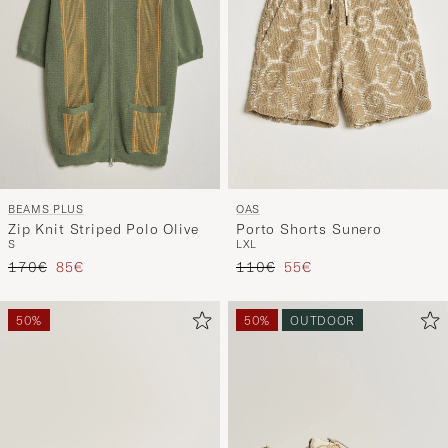
BEAMS PLUS
OAS
Zip Knit Striped Polo Olive
Porto Shorts Sunero
S
L
XL
Prezzo ordinario
Prezzo ridotto
Prezzo ordinario
Prezzo ridotto
170€
85€
110€
55€
50%
50%
OUTDOOR