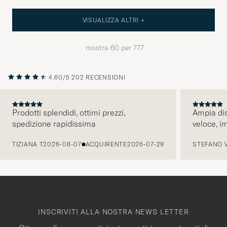
VISUALIZZA ALTRI +
mostra
60
per
777
4.60/5
202 RECENSIONI
Prodotti splendidi, ottimi prezzi,
Ampia dis
spedizione rapidissima
veloce, i
PRECEDENTE
TIZIANA T
2026-08-07
ACQUIRENTE
2026-07-29
STEFANO 
INSCRIVITI ALLA NOSTRA NEWS LETTER
Ottenere l'accesso anticipato a notizie e contenuti di