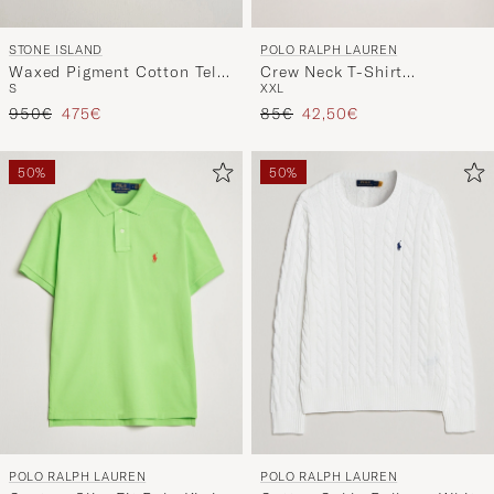
POLO RALPH LAUREN
STONE ISLAND
Crew Neck T-Shirt
Waxed Pigment Cotton Tela
XXL
S
Expedition Dune Heather
Field Jacket Umber
Prezzo ordinario
Prezzo ridotto
Prezzo ordinario
Prezzo ridotto
85€
42,50€
950€
475€
50%
50%
POLO RALPH LAUREN
POLO RALPH LAUREN
Custom Slim Fit Polo Kiwi
Cotton Cable Pullover White