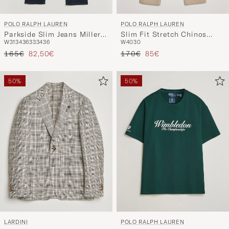
POLO RALPH LAUREN
POLO RALPH LAUREN
Slim Fit Stretch Chinos
Parkside Slim Jeans Miller
W40
30
W31
34
36
33
34
36
Classic Khaki
V2
Prezzo ordinario
Prezzo ridotto
Prezzo ordinario
Prezzo ridotto
170€
85€
165€
82,50€
50%
50%
LARDINI
POLO RALPH LAUREN
Multi Check Cotton/Linen
Wimbledon Championship