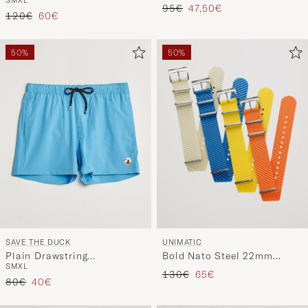
Prezzo ordinario
Prezzo ridotto
95€
47,50€
Prezzo ordinario
Prezzo ridotto
120€
60€
50%
50%
UNIMATIC
SAVE THE DUCK
Bold Nato Steel 22mm
Plain Drawstring
S
M
XL
Strap Set Multi
Swimshorts Fluo Blue
Prezzo ordinario
Prezzo ridotto
130€
65€
Prezzo ordinario
Prezzo ridotto
80€
40€