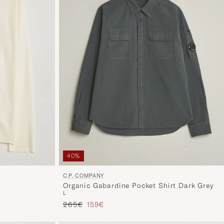
40%
C.P. COMPANY
Organic Gabardine Pocket Shirt Dark Grey
L
Prezzo ordinario
Prezzo ridotto
265€
159€