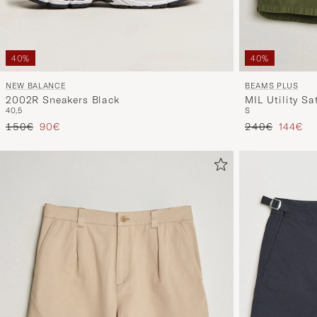
40%
40%
NEW BALANCE
BEAMS PLUS
2002R Sneakers Black
MIL Utility Sa
40,5
S
Prezzo ordinario
Prezzo ridotto
Prezzo ordinar
Prezzo 
150€
90€
240€
144€