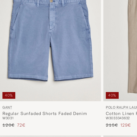
40%
40%
GANT
POLO RALPH LA
Regular Sunfaded Shorts Faded Denim
Cotton Linen 
W30
31
W30
33
34
36
32
Grey
Prezzo ordinario
Prezzo ridotto
Prezzo ordinar
Prezzo 
120€
72€
215€
129€