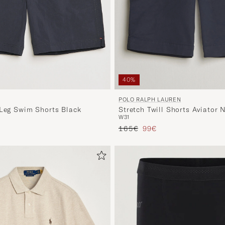
40%
POLO RALPH LAUREN
 Leg Swim Shorts Black
Stretch Twill Shorts Aviator 
W31
io
ridotto
Prezzo ordinario
Prezzo ridotto
165€
99€