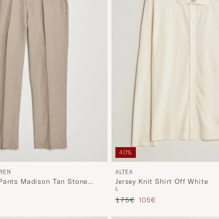
40%
UREN
ALTEA
Pants Madison Tan Stone
Jersey Knit Shirt Off White
L
io
ridotto
Prezzo ordinario
Prezzo ridotto
175€
105€