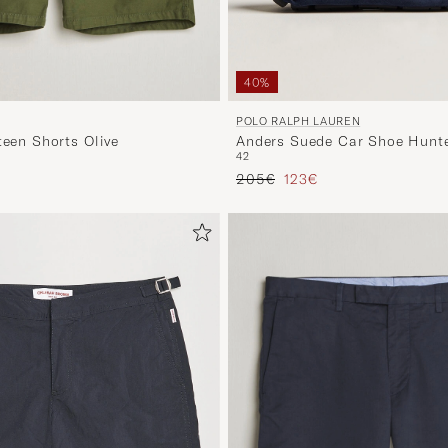
40%
POLO RALPH LAUREN
Anders Suede Car Shoe Hunt
teen Shorts Olive
42
Prezzo ordinario
Prezzo ridotto
io
ridotto
205€
123€