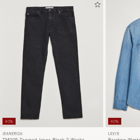
40%
40%
JEANERICA
LEVI'S
TM005 Tapered Jeans Black 2 Weeks
Barstow Weste