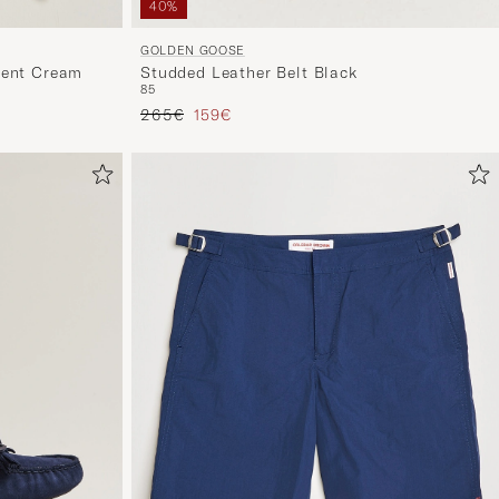
40%
GOLDEN GOOSE
ment Cream
Studded Leather Belt Black
85
Prezzo ordinario
Prezzo ridotto
265€
159€