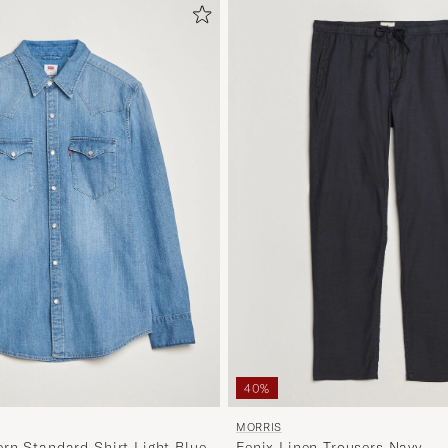
40%
MORRIS
rn Standard Shirt Light Blue
Fenix Linen Trousers Navy