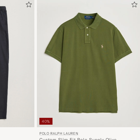
40%
POLO RALPH LAUREN
Custom Slim Fit Polo Supply Olive