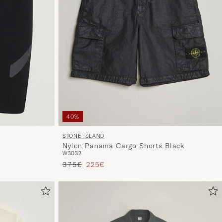
40%
STONE ISLAND
Nylon Panama Cargo Shorts Black
W30
32
Prezzo ordinario
Prezzo ridotto
375€
225€