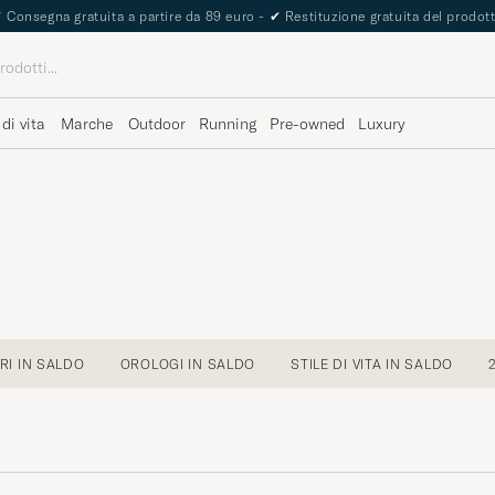
The Care of Carl Passport
 di vita
Marche
Outdoor
Running
Pre-owned
Luxury
I IN SALDO
OROLOGI IN SALDO
STILE DI VITA IN SALDO