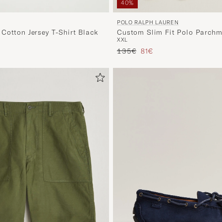
40%
POLO RALPH LAUREN
Custom Slim Fit Polo Parch
Cotton Jersey T-Shirt Black
XXL
Prezzo ordinario
Prezzo ridotto
io
ridotto
135€
81€