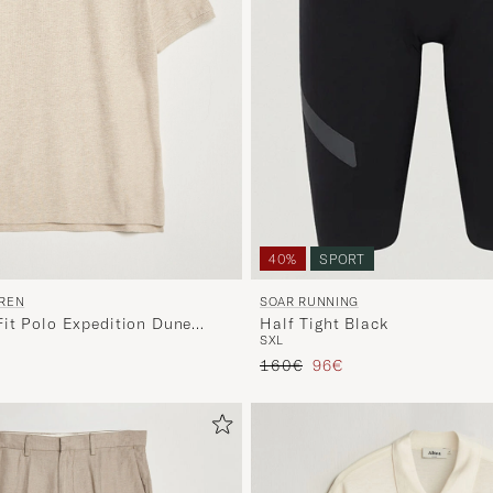
40%
SPORT
UREN
SOAR RUNNING
it Polo Expedition Dune
Half Tight Black
S
XL
io
ridotto
Prezzo ordinario
Prezzo ridotto
160€
96€