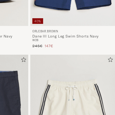
40%
ORLEBAR BROWN
er Navy
Dane III Long Leg Swim Shorts Navy
W28
Prezzo ordinario
Prezzo ridotto
245€
147€