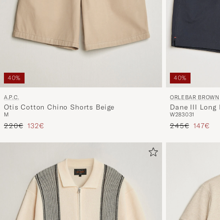
40%
40%
ORLEBAR BROWN
A.P.C.
Dane III Long
Otis Cotton Chino Shorts Beige
W28
30
31
M
Prezzo ordinar
Prezzo 
Prezzo ordinario
Prezzo ridotto
245€
147€
220€
132€