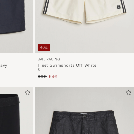
40%
SAIL RACING
Navy
Fleet Swimshorts Off White
S
Prezzo ordinario
Prezzo ridotto
90€
54€