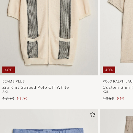
40%
40%
POLO RALPH LA
BEAMS PLUS
Custom Slim F
Zip Knit Striped Polo Off White
XXL
S
XL
Heather
Prezzo ordinar
Prezzo 
Prezzo ordinario
Prezzo ridotto
135€
81€
170€
102€