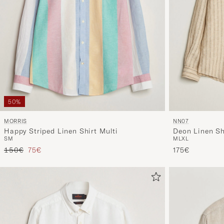
50%
MORRIS
NN07
Happy Striped Linen Shirt Multi
Deon Linen Sh
S
M
M
L
XL
Prezzo ordinario
Prezzo ridotto
150€
75€
175€