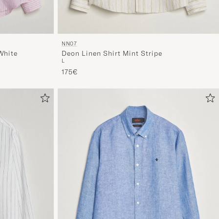
NN07
White
Deon Linen Shirt Mint Stripe
L
175€