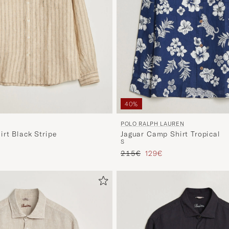
40%
POLO RALPH LAUREN
irt Black Stripe
Jaguar Camp Shirt Tropical
S
Prezzo ordinario
Prezzo ridotto
215€
129€