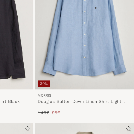
30%
MORRIS
hirt Black
Douglas Button Down Linen Shirt Light
L
Blue
Prezzo ordinario
Prezzo ridotto
140€
98€