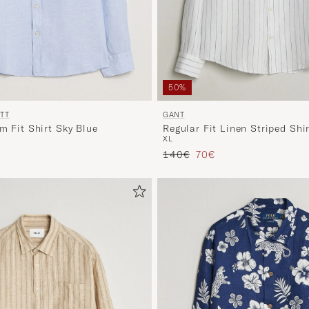
50%
TT
GANT
m Fit Shirt Sky Blue
Regular Fit Linen Striped Shi
XL
io
dotto
Prezzo ordinario
Prezzo ridotto
140€
70€