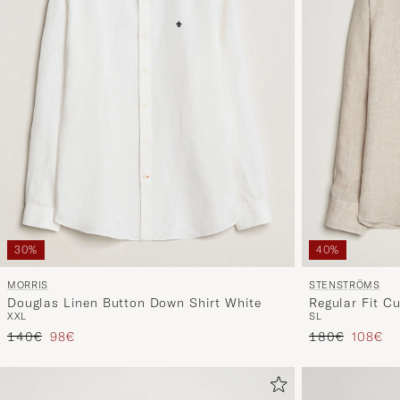
30%
40%
MORRIS
STENSTRÖMS
Douglas Linen Button Down Shirt White
Regular Fit C
XXL
S
L
Prezzo ordinario
Prezzo ridotto
Prezzo ordinar
Prezzo 
140€
98€
180€
108€