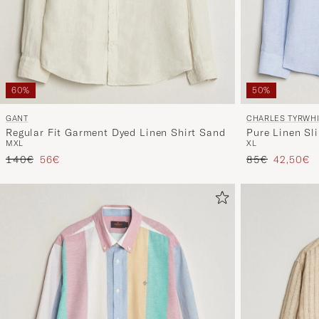
60%
50%
GANT
CHARLES TYRWHI
Regular Fit Garment Dyed Linen Shirt Sand
Pure Linen Sli
M
XL
XL
Prezzo ordinario
Prezzo ridotto
Prezzo ordinar
Prezzo ri
140€
56€
85€
42,50€