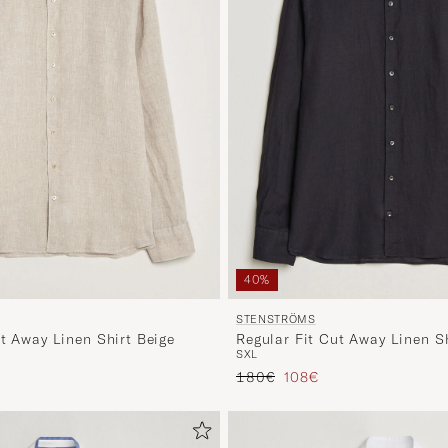
40%
STENSTRÖMS
ut Away Linen Shirt Beige
Regular Fit Cut Away Linen S
S
XL
io
ridotto
Prezzo ordinario
Prezzo ridotto
180€
108€