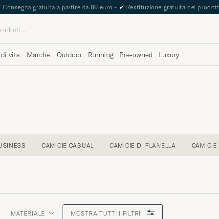
The Care of Carl Passport
 di vita
Marche
Outdoor
Running
Pre-owned
Luxury
USINESS
CAMICIE CASUAL
CAMICIE DI FLANELLA
CAMICIE
MATERIALE
MOSTRA TUTTI I FILTRI