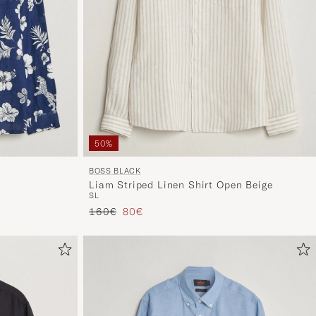
50%
BOSS BLACK
Liam Striped Linen Shirt Open Beige
S
L
Prezzo ordinario
Prezzo ridotto
160€
80€