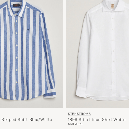
STENSTRÖMS
1899 Slim Linen Shirt White
 Striped Shirt Blue/White
S
M
L
XL
XL