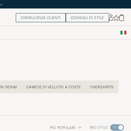
CONSULENZA CLIENTI
CONSIGLI DI STILE
 IN DENIM
CAMICIE DI VELLUTO A COSTE
OVERSHIRTS
Andate
MIO STILE
PIÙ POPOLARI