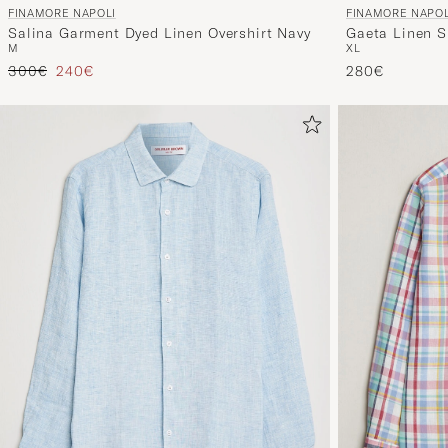
FINAMORE NAPOL
FINAMORE NAPOLI
Gaeta Linen S
Salina Garment Dyed Linen Overshirt Navy
XL
M
Prezzo ordinario
Prezzo ridotto
280€
300€
240€