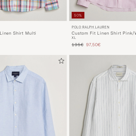
50%
POLO RALPH LAUREN
Linen Shirt Multi
Custom Fit Linen Shirt Pink/
XL
io
ridotto
Prezzo ordinario
Prezzo ridotto
195€
97,50€