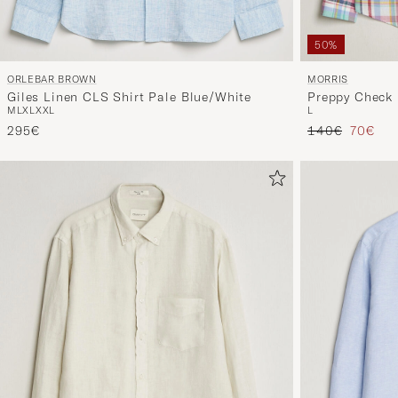
50%
ORLEBAR BROWN
MORRIS
Giles Linen CLS Shirt Pale Blue/White
Preppy Check 
M
L
XL
XXL
L
Prezzo ordinar
Prezzo 
295€
140€
70€