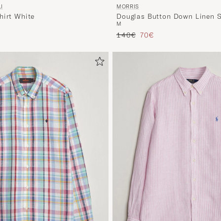
I
MORRIS
hirt White
Douglas Button Down Linen S
M
Prezzo ordinario
Prezzo ridotto
140€
70€