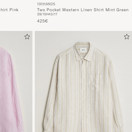
100HANDS
hirt Pink
Two Pocket Western Linen Shirt Mint Green
39/15H
43/17
425€