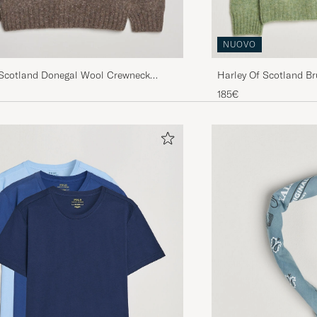
Behövde ta en storlek mindre
NUOVO
PER-ERIK L
ACQUISTATO IL SU CAREOFCARL.SE
Harley Of Scotland B
 Scotland Donegal Wool Crewneck
Lambswool Yolk Fairis
185€
Färgen var mörkare än på bilden - i verkligheten är fär
och inte creme.
SIRPA S
ACQUISTATO IL SU CAREOFCARL.SE
Fantastisk. Stor i størelsen
CARL M
ACQUISTATO IL SU CAREOFCARL.DK
Schnelle Liferung, gute Qualität
ALEXANDER K
ACQUISTATO IL SU CAREOFCARL.AT