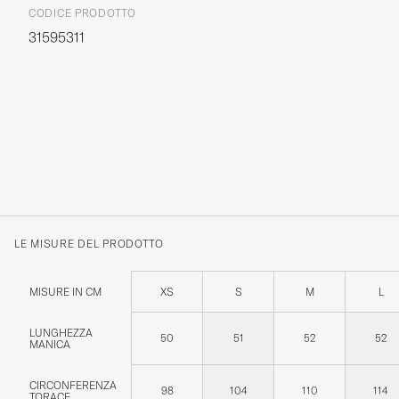
CODICE PRODOTTO
31595311
LE MISURE DEL PRODOTTO
MISURE IN CM
XS
S
M
L
LUNGHEZZA
50
51
52
52
MANICA
CIRCONFERENZA
98
104
110
114
TORACE