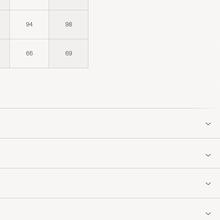
94
98
66
69