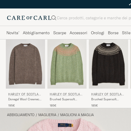
Cerca
Novita'
Abbigliamento
Scarpe
Accessori
Orologi
Borse
Stile
HARLEY OF SCOTLAN
HARLEY OF SCOTLAN
HARLEY OF SCOTLAN
D
D
D
Donegal Wool Crewneck
Brushed Supersoft
Brushed Supersoft
Brown
Lambswool Yolk Fairisle
Lambswool Yolk Fairisle
195€
185€
185€
Sage/Parfait
Volcano/Cameo
ABBIGLIAMENTO
/
MAGLIERIA
/
MAGLIONI A MAGLIA