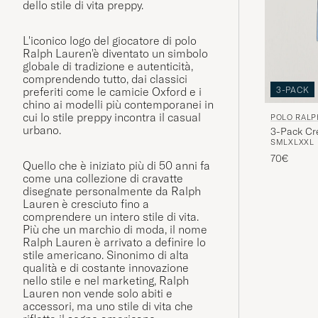
dello stile di vita preppy.
L'iconico logo del giocatore di polo
Ralph Lauren'è diventato un simbolo
globale di tradizione e autenticità,
comprendendo tutto, dai classici
3-PACK
preferiti come le camicie Oxford e i
chino ai modelli più contemporanei in
cui lo stile preppy incontra il casual
POLO RALP
urbano.
3-Pack Cre
S
M
L
XL
XXL
Blue
70€
Quello che è iniziato più di 50 anni fa
come una collezione di cravatte
disegnate personalmente da Ralph
Lauren è cresciuto fino a
comprendere un intero stile di vita.
Più che un marchio di moda, il nome
Ralph Lauren è arrivato a definire lo
stile americano. Sinonimo di alta
qualità e di costante innovazione
nello stile e nel marketing, Ralph
Lauren non vende solo abiti e
accessori, ma uno stile di vita che