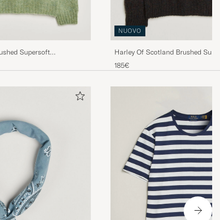
NUOVO
rushed Supersoft
Harley Of Scotland Brushed Supe
le Sage/Parfait
Lambswool Yolk Fairisle Volcan
185€
gen ljus beige