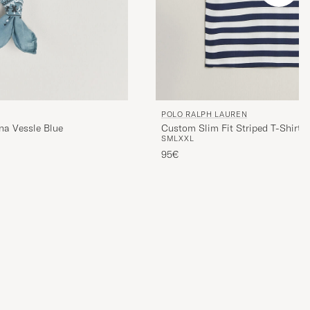
. Takk!😊
POLO RALPH LAUREN
na Vessle Blue
Custom Slim Fit Striped T-Shirt 
S
M
L
XXL
95€