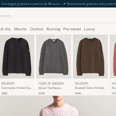
The Care of Carl Passport
 di vita
Marche
Outdoor
Running
Pre-owned
Luxury
BELSTAFF
TIGER OF SWEDEN
BELSTAFF
HA
D
Commander Knitted Crew
Adryan Yak/Alpaca
Bradwell Cotton Knitted
Bru
Neck Black
Knitted Sweater Grey
Crew Neck Army Olive
Lam
225€
300€
195€
17
Melange
Ro