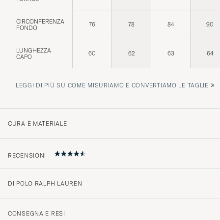
CIRCONFERENZA
76
78
84
90
FONDO
LUNGHEZZA
60
62
63
64
CAPO
»
LEGGI DI PIÙ SU COME MISURIAMO E CONVERTIAMO LE TAGLIE
CURA E MATERIALE
RECENSIONI
DI POLO RALPH LAUREN
4.6
CONSEGNA E RESI