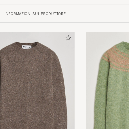
(74 Valutazione)
INFORMAZIONI SUL PRODUTTORE
(58)
(7)
(4)
(3)
(2)
Som forventet - fin farge og fasong
SEBASTIAN A
ACQUISTATO IL SU CAREOFCARL.NO
Nice fabric and light. Great to wear.
ADAM A
ACQUISTATO IL SU CAREOFCARL.COM
Amazing!
NAFAZ A
ACQUISTATO IL SU CAREOFCARL.CO.UK