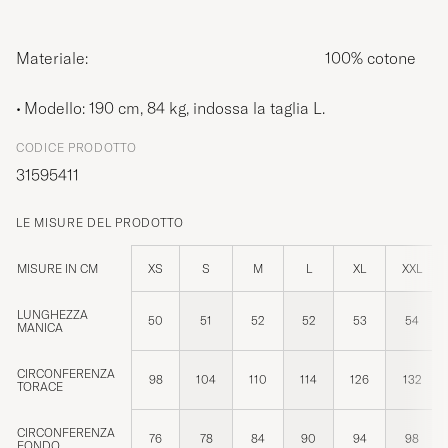
Materiale:
100% cotone
Modello: 190 cm, 84 kg, indossa la taglia
L
.
CODICE PRODOTTO
31595411
LE MISURE DEL PRODOTTO
MISURE IN CM
XS
S
M
L
XL
XXL
LUNGHEZZA
50
51
52
52
53
54
MANICA
CIRCONFERENZA
98
104
110
114
126
132
TORACE
CIRCONFERENZA
76
78
84
90
94
98
FONDO