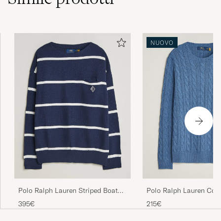
Som forventet - fin farge og fasong
NUOVO
SEBASTIAN A
ACQUISTATO IL SU CAREOFCARL.NO
Nice fabric and light. Great to wear.
ADAM A
ACQUISTATO IL SU CAREOFCARL.COM
Amazing!
NAFAZ A
ACQUISTATO IL SU CAREOFCARL.CO.UK
Polo Ralph Lauren Striped Boat
Polo Ralph Lauren Cot
Neck Sweater Navy Combo
Pullover Blue Borage
395€
215€
Behövde ta en storlek mindre