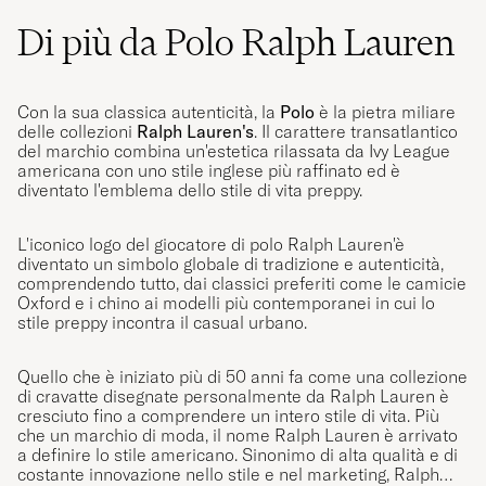
PER-ERIK L
ACQUISTATO IL SU CAREOFCARL.SE
Di più da Polo Ralph Lauren
Färgen var mörkare än på bilden - i
Con la sua classica autenticità, la
Polo
è la pietra miliare
verkligheten är färgen ljus beige och inte
delle collezioni
Ralph Lauren's
. Il carattere transatlantico
del marchio combina un'estetica rilassata da Ivy League
creme.
americana con uno stile inglese più raffinato ed è
SIRPA S
ACQUISTATO IL SU CAREOFCARL.SE
diventato l'emblema dello stile di vita preppy.
L'iconico logo del giocatore di polo Ralph Lauren'è
diventato un simbolo globale di tradizione e autenticità,
Fantastisk. Stor i størelsen
comprendendo tutto, dai classici preferiti come le camicie
Oxford e i chino ai modelli più contemporanei in cui lo
CARL M
ACQUISTATO IL SU CAREOFCARL.DK
stile preppy incontra il casual urbano.
Quello che è iniziato più di 50 anni fa come una collezione
di cravatte disegnate personalmente da Ralph Lauren è
Schnelle Liferung, gute Qualität
cresciuto fino a comprendere un intero stile di vita. Più
che un marchio di moda, il nome Ralph Lauren è arrivato
ALEXANDER K
ACQUISTATO IL SU CAREOFCARL.AT
a definire lo stile americano. Sinonimo di alta qualità e di
costante innovazione nello stile e nel marketing, Ralph