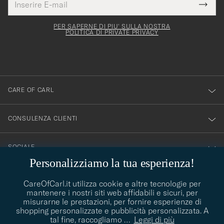
Grazie
uesto
E-
Submi
per
campo
mail
Newsl
deve
esserti
Form
PER SAPERNE DI PIU' SULLA NOSTRA
essere
POLITICA DI PRIVATE PRIVACY
iscritto
mpilato
alla
nostra
newsletter!
CARE OF CARL
CONSULENZA CLIENTI
SOCIALE
Personalizziamo la tua esperienza!
DETTAGLI DELL'AZIENDA
CareOfCarl.it utilizza cookie e altre tecnologie per
mantenere i nostri siti web affidabili e sicuri, per
misurarne le prestazioni, per fornire esperienze di
shopping personalizzate e pubblicità personalizzata. A
CONSIGLI DI STILE
tal fine, raccogliamo
…
Leggi di più