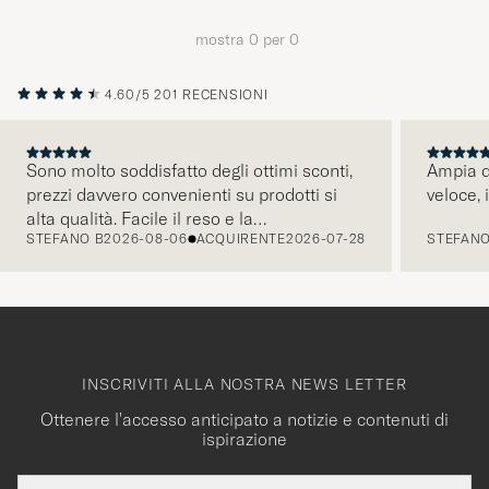
di
stile"
mostra
0
per
0
per
attivare
4.60/5
201 RECENSIONI
Il
mio
stile
Sono molto soddisfatto degli ottimi sconti,
Ampia di
prezzi davvero convenienti su prodotti si
veloce, 
e
PRECEDENTE
alta qualità. Facile il reso e la
speriment
STEFANO B
2026-08-06
ACQUIRENTE
2026-07-28
STEFANO
comunicazione tramite mail é pratica e
una
intuitiva. Tornerò presto a fare acquisti.
selezione
curata
per
voi.
INSCRIVITI ALLA NOSTRA NEWS LETTER
Ottenere l'accesso anticipato a notizie e contenuti di
ispirazione
Indirizzo