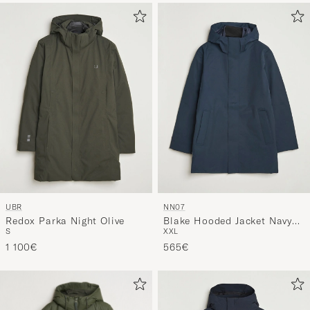
UBR
NN07
Redox Parka Night Olive
Blake Hooded Jacket Navy
S
XXL
Blue
1 100€
565€