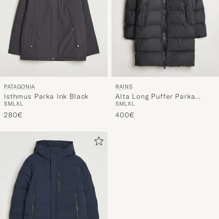
RAINS
PATAGONIA
Alta Long Puffer Parka
Isthmus Parka Ink Black
S
M
L
XL
S
M
L
XL
Black
400€
280€