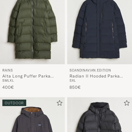
RAINS
SCANDINAVIAN EDITION
Alta Long Puffer Parka
Radian II Hooded Parka
S
M
L
XL
S
XL
Green
Midnight Blue
400€
850€
OUTDOOR