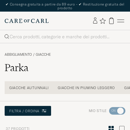
The Care of Carl Passport
Cerca
ABBIGLIAMENTO
/
GIACCHE
Parka
GIACCHE AUTUNNALI
GIACCHE IN PIUMINO LEGGERO
GI
Andate
MIO STILE
FILTRA / ORDINA
su
"Consigli
37
PRODOTTI