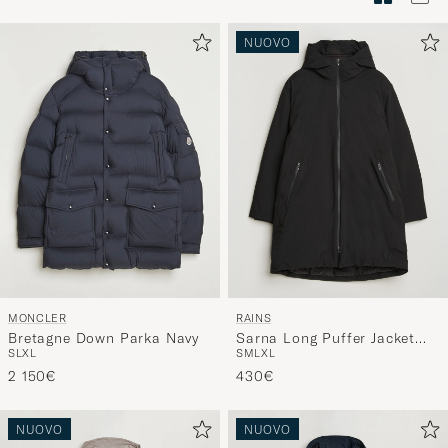
di
stile"
NUOVO
per
attivare
Il
mio
stile
e
speriment
una
selezione
curata
MONCLER
RAINS
per
Bretagne Down Parka Navy
Sarna Long Puffer Jacket
voi.
S
L
XL
S
M
L
XL
Black
2 150€
430€
NUOVO
NUOVO