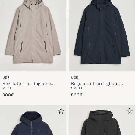
UBR
UBR
Regulator Herringbone
Regulator Herringbone
M
L
XL
S
M
L
XL
Parka Drift Wood
Parka Navy
800€
800€