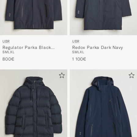
UBR
UBR
Regulator Parka Black
Redox Parka Dark Navy
S
M
L
XL
S
M
L
XL
Storm
800€
1 100€