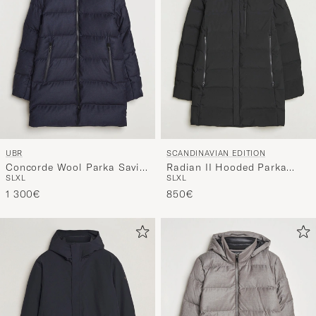
UBR
SCANDINAVIAN EDITION
Concorde Wool Parka Savile
Radian II Hooded Parka
S
L
XL
S
L
XL
Dark Navy Melange
Onyx
1 300€
850€