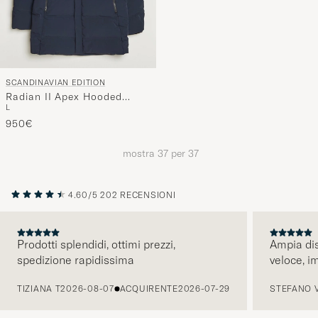
SCANDINAVIAN EDITION
Radian II Apex Hooded
L
Parka Navy
950€
mostra
37
per
37
4.60/5
202 RECENSIONI
Prodotti splendidi, ottimi prezzi,
Ampia dis
spedizione rapidissima
veloce, i
PRECEDENTE
TIZIANA T
2026-08-07
ACQUIRENTE
2026-07-29
STEFANO 