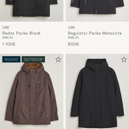
UBR
UBR
Regulator Parka Meteorite
Redox Parka Black
S
M
L
XL
S
M
L
XL
800€
1 100€
NUOVO
OUTDOOR