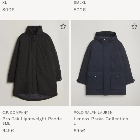
800€
800€
C.P. COMPANY
POLO RALPH LAUREN
Pro-Tek Lightweight Padded
Lennox Parka Collection
S
M
L
L
Parka Black
Navy
645€
695€