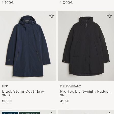
UBR
C.P. COMPANY
Black Storm Coat Navy
Pro-Tek Lightweight Padded
S
M
L
XL
S
M
L
Parka Black
800€
495€
NUOVO
OUTDOOR