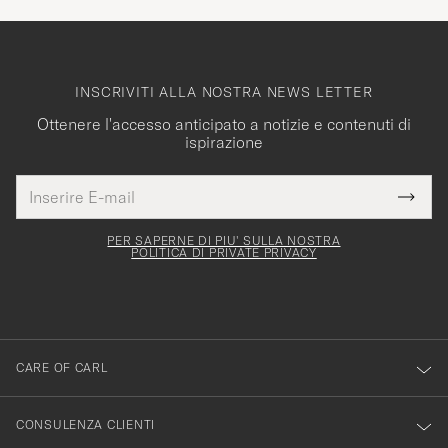
INSCRIVITI ALLA NOSTRA NEWS LETTER
Ottenere l'accesso anticipato a notizie e contenuti di
ispirazione
Indirizzo
Grazie
uesto
E-
Submi
per
campo
mail
Newsl
deve
esserti
Form
PER SAPERNE DI PIU' SULLA NOSTRA
essere
POLITICA DI PRIVATE PRIVACY
iscritto
mpilato
alla
nostra
newsletter!
CARE OF CARL
CONSULENZA CLIENTI