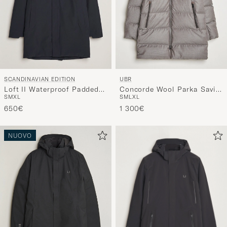
SCANDINAVIAN EDITION
UBR
Loft II Waterproof Padded
Concorde Wool Parka Savile
S
M
XL
S
M
L
XL
Coat Midnight Blue
Sand Melange
650€
1 300€
NUOVO