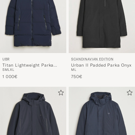
UBR
SCANDINAVIAN EDITION
Titan Lightweight Parka
Urban II Padded Parka Onyx
S
M
L
XL
M
L
Navy
1 000€
750€