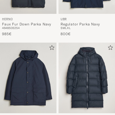
UBR
HERNO
Regulator Parka Navy
Faux Fur Down Parka Navy
S
M
L
XL
46
48
50
52
54
800€
985€