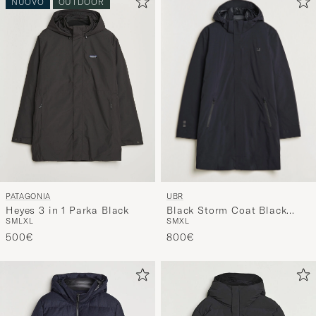
UBR
PATAGONIA
Black Storm Coat Black
Heyes 3 in 1 Parka Black
S
M
XL
S
M
L
XL
Storm
800€
500€