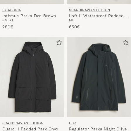
PATAGONIA
SCANDINAVIAN EDITION
Isthmus Parka Den Brown
Loft II Waterproof Padded
S
M
L
XL
M
L
Coat Onyx
280€
650€
UBR
SCANDINAVIAN EDITION
Regulator Parka Night Olive
Guard II Padded Park Onyx
S
M
L
XL
XL