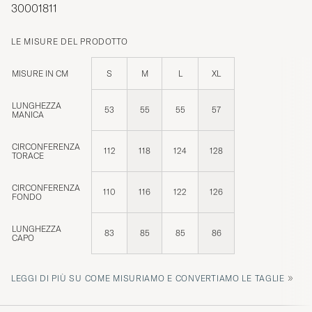
30001811
LE MISURE DEL PRODOTTO
MISURE IN CM
S
M
L
XL
LUNGHEZZA
53
55
55
57
MANICA
CIRCONFERENZA
112
118
124
128
TORACE
CIRCONFERENZA
110
116
122
126
FONDO
LUNGHEZZA
83
85
85
86
CAPO
»
LEGGI DI PIÙ SU COME MISURIAMO E CONVERTIAMO LE TAGLIE