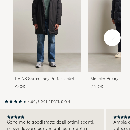
Moncler Bretagne Do
RAINS Sarna Long Puffer Jacket
Navy
Black
2 150€
430€
4.60/5
201 RECENSIONI
Sono molto soddisfatto degli ottimi sconti,
Ampia di
prezzi davvero convenienti su prodotti si
veloce, 
PRECEDENTE