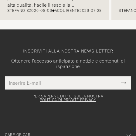
alta qualità. Facile il reso e la
STEFANO B
2026-08-06
ACQUIRENTE
2026-07-28
STEFANO
comunicazione tramite mail é pratica e
intuitiva. Tornerò presto a fare acquisti.
INSCRIVITI ALLA NOSTRA NEWS LETTER
Ottenere l'accesso anticipato a notizie e contenuti di
ispirazione
Indirizzo
Grazie
uesto
E-
Submi
per
campo
mail
Newsl
deve
esserti
Form
PER SAPERNE DI PIU' SULLA NOSTRA
essere
POLITICA DI PRIVATE PRIVACY
iscritto
mpilato
alla
nostra
newsletter!
CARE OF CARL