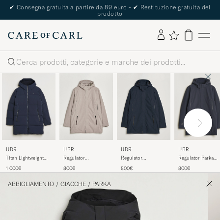
The Care of Carl Passport
Cerca
UBR
UBR
UBR
UBR
Titan Lightweight
Regulator Parka
Regulator
Regulator
Parka Navy
Black Storm
Herringbone Parka
Herringbone Parka
1 000€
800€
800€
800€
Drift Wood
Navy
ABBIGLIAMENTO
/
GIACCHE
/
PARKA