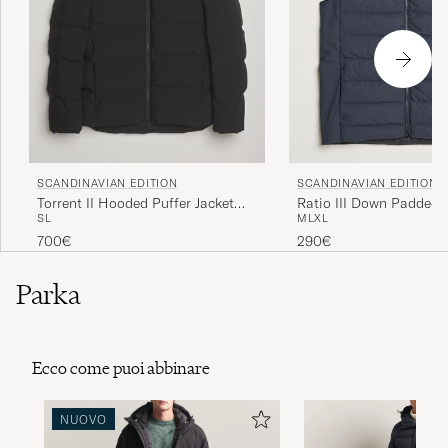
SCANDINAVIAN EDITION
SCANDINAVIAN EDITION
Torrent II Hooded Puffer Jacket
Ratio III Down Padded 
S
L
M
L
XL
Onyx
Midnight Blue
700€
290€
Parka
Ecco come puoi abbinare
NUOVO