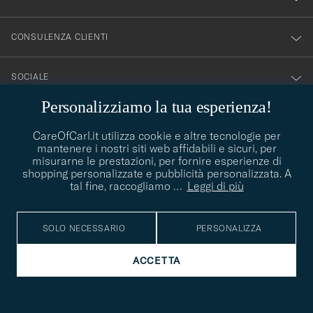
CONSULENZA CLIENTI
SOCIALE
Personalizziamo la tua esperienza!
DETTAGLI DELL'AZIENDA
CareOfCarl.it utilizza cookie e altre tecnologie per
mantenere i nostri siti web affidabili e sicuri, per
misurarne le prestazioni, per fornire esperienze di
CONSIGLI DI STILE
shopping personalizzate e pubblicità personalizzata. A
tal fine, raccogliamo
…
Leggi di più
Avete bisogno di aiuto per trovare il vostro stile? Lasciatevi
contact@careofcarl.com
aiutare, siamo felici di farlo!
SOLO NECESSARIO
PERSONALIZZA
CONSIGLI DI STILE
ACCETTA
© Care of Carl 2026