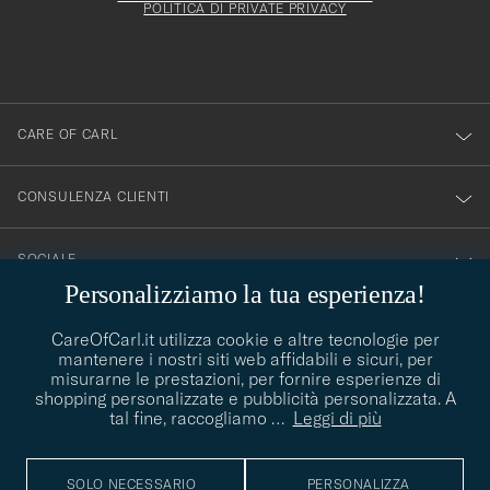
esserti
essere
POLITICA DI PRIVATE PRIVACY
iscritto
mpilato
alla
nostra
newsletter!
CARE OF CARL
CONSULENZA CLIENTI
SOCIALE
Personalizziamo la tua esperienza!
DETTAGLI DELL'AZIENDA
CareOfCarl.it utilizza cookie e altre tecnologie per
mantenere i nostri siti web affidabili e sicuri, per
misurarne le prestazioni, per fornire esperienze di
shopping personalizzate e pubblicità personalizzata. A
CONSIGLI DI STILE
tal fine, raccogliamo
…
Leggi di più
Avete bisogno di aiuto per trovare il vostro stile? Lasciatevi
contact@careofcarl.com
aiutare, siamo felici di farlo!
SOLO NECESSARIO
PERSONALIZZA