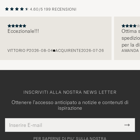
4.60/5
199 RECENSIONI
Eccezionale!!!
Ottima s
spedizio
PRECEDENTE
per la d
VITTORIO P
2026-08-04
ACQUIRENTE
2026-07-26
AMANDA
INSCRIVITI ALLA NOSTRA NEWS LETTER
Ottenere l'accesso anticipato a notizie e contenuti di
ispirazione
Indirizzo
Grazie
uesto
E-
Submi
per
campo
mail
Newsl
deve
Form
PER SAPERNE DI PIU' SULLA NOSTRA