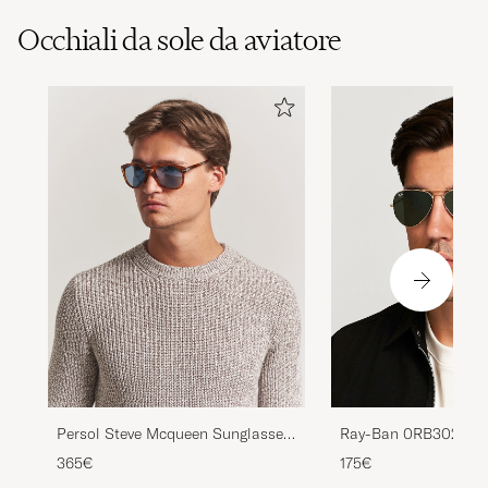
Occhiali da sole da aviatore
Persol Steve Mcqueen Sunglasses
Ray-Ban 0RB3025 Avi
Light Havana
Metal Sunglasses Ari
365€
175€
Green