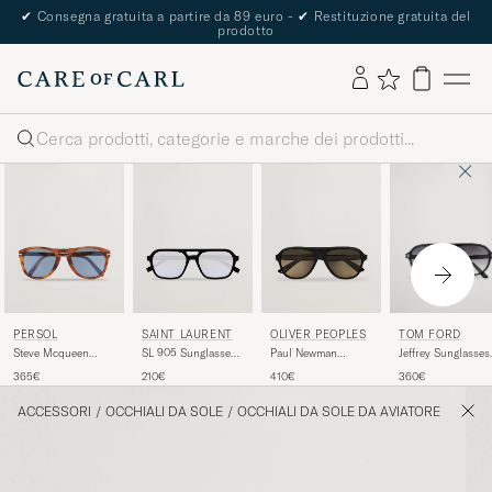
✔
Consegna gratuita a partire da 89 euro -
✔
Restituzione gratuita del
prodotto
Cerca
TOM FORD
PERSOL
SAINT LAURENT
OLIVER PEOPLES
Jeffrey Sunglasses
Steve Mcqueen
SL 905 Sunglasses
Paul Newman
Shiny
Sunglasses Light
Black/Blue
Sunglasses Black
360€
365€
210€
410€
Black/Gradient
Havana
Smoke
ACCESSORI
/
OCCHIALI DA SOLE
/
OCCHIALI DA SOLE DA AVIATORE