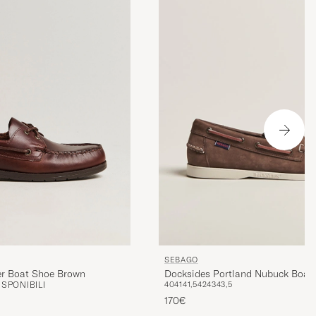
SEBAGO
er Boat Shoe Brown
Docksides Portland Nubuck Boat
SPONIBILI
40
41
41,5
42
43
43,5
Brown
170€