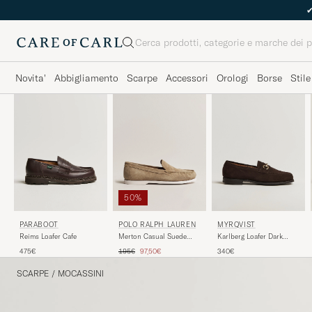
Cerca
Novita'
Abbigliamento
Scarpe
Accessori
Orologi
Borse
Stile
50%
PARABOOT
POLO RALPH LAUREN
MYRQVIST
Reims Loafer Cafe
Merton Casual Suede
Karlberg Loafer Dark
Loafer Dirty Buck
Brown Suede
Prezzo ordinario
Prezzo ridotto
475€
195€
97,50€
340€
SCARPE
/
MOCASSINI