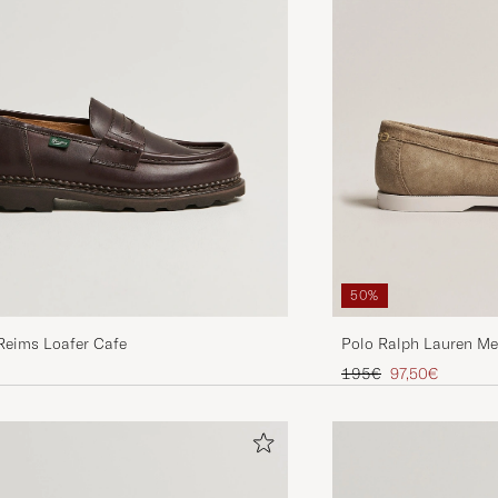
50%
Reims Loafer Cafe
Polo Ralph Lauren Me
Dirty Buck
Prezzo ordinario
Prezzo ridotto
195€
97,50€