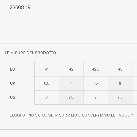
23608119
LE MISURE DEL PRODOTTO
EU
41
42
42,5
43
UK
6,5
7
7,5
8
US
7
7,5
8
8,5
»
LEGGI DI PIÙ SU COME MISURIAMO E CONVERTIAMO LE TAGLIE