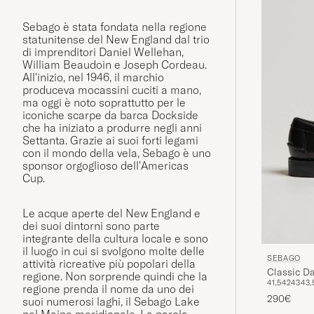
Sebago è stata fondata nella regione
statunitense del New England dal trio
di imprenditori Daniel Wellehan,
William Beaudoin e Joseph Cordeau.
All'inizio, nel 1946, il marchio
produceva mocassini cuciti a mano,
ma oggi è noto soprattutto per le
iconiche scarpe da barca Dockside
che ha iniziato a produrre negli anni
Settanta. Grazie ai suoi forti legami
con il mondo della vela, Sebago è uno
sponsor orgoglioso dell'Americas
Cup.
Le acque aperte del New England e
dei suoi dintorni sono parte
integrante della cultura locale e sono
il luogo in cui si svolgono molte delle
SEBAGO
attività ricreative più popolari della
Classic D
regione. Non sorprende quindi che la
41,5
42
43
43,
regione prenda il nome da uno dei
290€
suoi numerosi laghi, il Sebago Lake
nel Maine meridionale. La parola