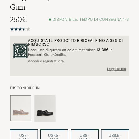
Gum
250€
DISPONIBILE, TEMPO DI CONSEGNA 1-3
ACQUISTA IL PRODOTTO E RICEVI FINO A
38€
DI
RIMBORSO
L’acquisto di questo articolo ti restituisce
13-38€
in
Passport Store Credits.
Accedi o registrati ora
Leggi di più
DISPONIBILE IN
US7 -
US7,5 -
US8 -
US8,5 -