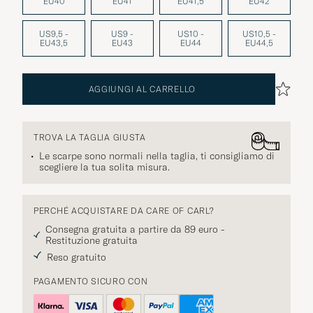
EU40
EU41
EU41,5
EU42
US9,5 -
US9 -
US10 -
US10,5 -
EU43,5
EU43
EU44
EU44,5
AGGIUNGI AL CARRELLO
TROVA LA TAGLIA GIUSTA
Le scarpe sono normali nella taglia, ti consigliamo di
scegliere la tua solita misura.
PERCHÉ ACQUISTARE DA CARE OF CARL?
Consegna gratuita a partire da 89 euro -
Restituzione gratuita
Reso gratuito
PAGAMENTO SICURO CON