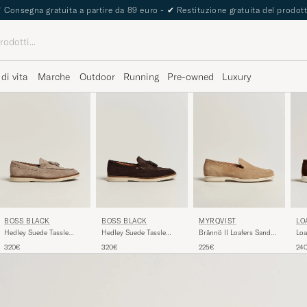
✔
Consegna gratuita a partire da 89 euro -
✔
Restituzione gratuita del prodot
 di vita
Marche
Outdoor
Running
Pre-owned
Luxury
LO
BOSS BLACK
BOSS BLACK
MYRQVIST
Loa
Hedley Suede Tassle
Hedley Suede Tassle
Brännö II Loafers Sand
Sue
Loafer Dark Beige
Loafer Dark Brown
Suede
24
320€
320€
225€