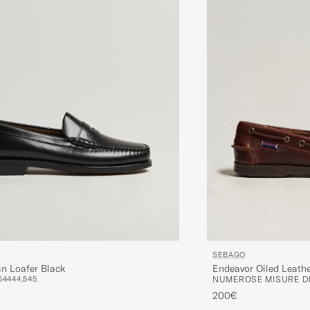
SEBAGO
an Loafer Black
Endeavor Oiled Leath
5
44
44,5
45
NUMEROSE MISURE DI
200€