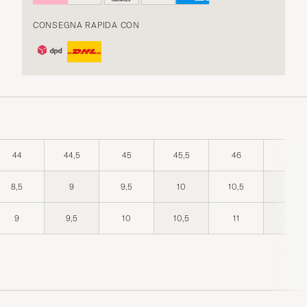
CONSEGNA RAPIDA CON
44
44,5
45
45,5
46
47
8,5
9
9,5
10
10,5
11
9
9,5
10
10,5
11
11,5