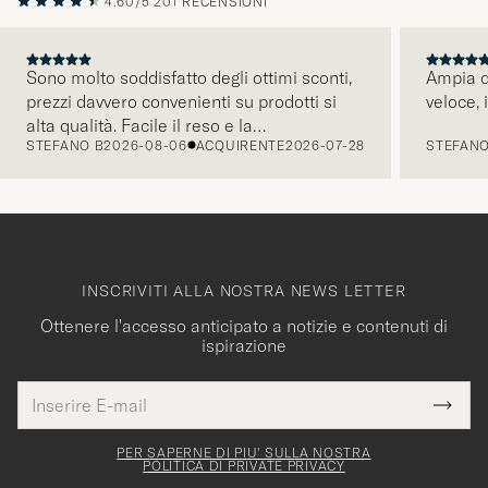
Sono molto soddisfatto degli ottimi sconti,
Ampia di
prezzi davvero convenienti su prodotti si
veloce, 
PRECEDENTE
alta qualità. Facile il reso e la
STEFANO B
2026-08-06
ACQUIRENTE
2026-07-28
STEFANO
comunicazione tramite mail é pratica e
intuitiva. Tornerò presto a fare acquisti.
INSCRIVITI ALLA NOSTRA NEWS LETTER
Ottenere l'accesso anticipato a notizie e contenuti di
ispirazione
Indirizzo
Grazie
uesto
E-
Submi
per
campo
mail
Newsl
deve
esserti
Form
PER SAPERNE DI PIU' SULLA NOSTRA
essere
POLITICA DI PRIVATE PRIVACY
iscritto
mpilato