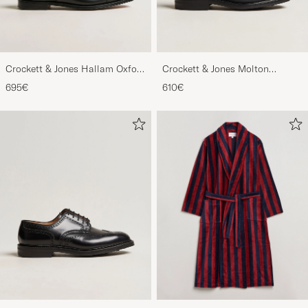
Crockett & Jones Hallam Oxford
Crockett & Jones Molton
Black Calf
Chukka Black Rough-Out Suede
695€
610€