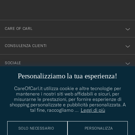
alla
nostra
newsletter!
CARE OF CARL
CONSULENZA CLIENTI
SOCIALE
Personalizziamo la tua esperienza!
DETTAGLI DELL'AZIENDA
CareOfCarl.it utilizza cookie e altre tecnologie per
mantenere i nostri siti web affidabili e sicuri, per
misurarne le prestazioni, per fornire esperienze di
CONSIGLI DI STILE
shopping personalizzate e pubblicità personalizzata. A
tal fine, raccogliamo
…
Leggi di più
Avete bisogno di aiuto per trovare il vostro stile? Lasciatevi
contact@careofcarl.com
aiutare, siamo felici di farlo!
SOLO NECESSARIO
PERSONALIZZA
CONSIGLI DI STILE