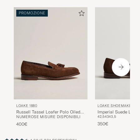
PROMOZIONE
LOAKE 1880
LOAKE SHOEMAKERS
Russell Tassel Loafer Polo Oiled
Imperial Suede Loaf
NUMEROSE MISURE DISPONIBILI
42,5
43
43,5
Suede
350€
400€
4.60/5
201 RECENSIONI