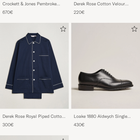
Crockett & Jones Pembroke
Derek Rose Cotton Velour
Derbys Black Calf
Striped Gown Red/Blue
670€
220€
Derek Rose Royal Piped Cotton
Loake 1880 Aldwych Single
Pyjama Set Navy
Oxford Black Calf
300€
430€