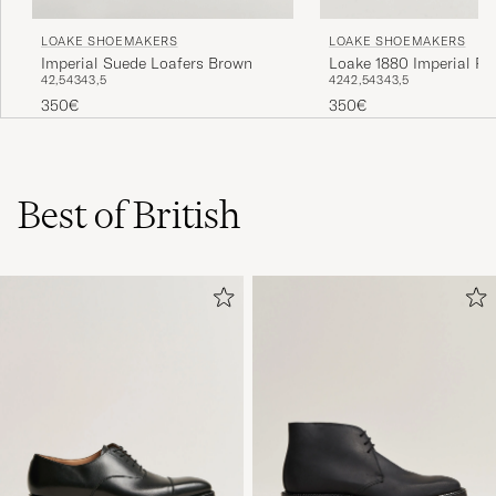
LOAKE SHOEMAKERS
LOAKE SHOEMAKERS
Imperial Suede Loafers Brown
Loake 1880 Imperial Pe
42,5
43
43,5
42
42,5
43
43,5
Dark Brown
350€
350€
Best of British