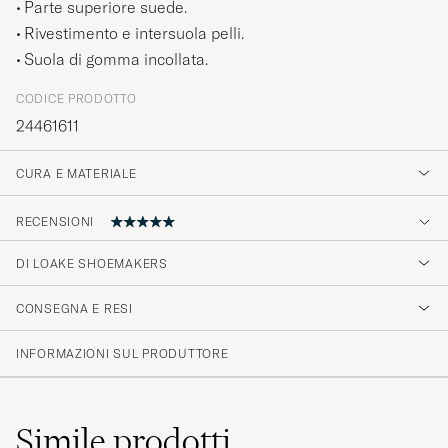
Rivestimento e intersuola pelli.
Suola di gomma incollata.
CODICE PRODOTTO
24461611
CURA E MATERIALE
RECENSIONI
DI LOAKE SHOEMAKERS
Flott produkt i korrekt størrelse, kvalitet!
CONSEGNA E RESI
EINAR D
ACQUISTATO IL SU CAREOFCARL.NO
INFORMAZIONI SUL PRODUTTORE
Väldigt sköna och välgjorda loafers
Simile
prodotti
BO E
ACQUISTATO IL SU CAREOFCARL.SE