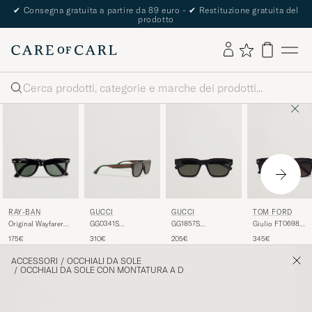
✔
Consegna gratuita a partire da 89 euro -
✔
Restituzione gratuita del
prodotto
Cerca
RAY-BAN
GUCCI
TOM FORD
GUCCI
Original Wayfarer
GG0341S
Giulio FT0698
GG1857S
Sunglasses
Sunglasses Black
Sunglasses Black
Sunglasses Black
175€
310€
345€
205€
Black/Crystal Green
ACCESSORI
/
OCCHIALI DA SOLE
/
OCCHIALI DA SOLE CON MONTATURA A D