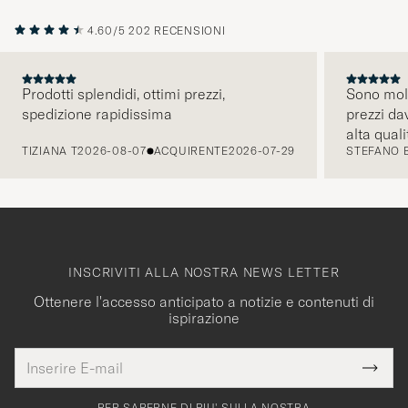
4.60/5
202 RECENSIONI
Prodotti splendidi, ottimi prezzi,
Sono molt
spedizione rapidissima
prezzi da
PRECEDENTE
alta quali
TIZIANA T
2026-08-07
ACQUIRENTE
2026-07-29
STEFANO 
comunicaz
intuitiva.
INSCRIVITI ALLA NOSTRA NEWS LETTER
Ottenere l'accesso anticipato a notizie e contenuti di
ispirazione
Indirizzo
Grazie
uesto
E-
Submi
per
campo
mail
Newsl
deve
Form
PER SAPERNE DI PIU' SULLA NOSTRA