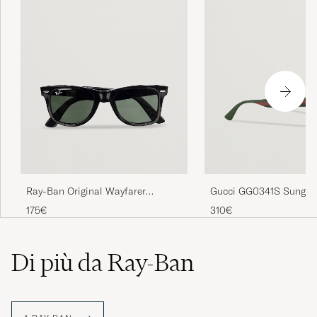
Ray-Ban Original Wayfarer
Gucci GG0341S Sunglas
Sunglasses Black/Crystal Green
175€
310€
Di più da Ray-Ban