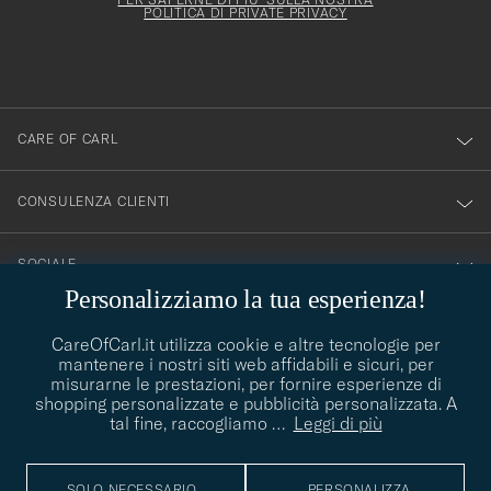
esserti
essere
POLITICA DI PRIVATE PRIVACY
iscritto
mpilato
alla
nostra
newsletter!
CARE OF CARL
CONSULENZA CLIENTI
SOCIALE
Personalizziamo la tua esperienza!
DETTAGLI DELL'AZIENDA
CareOfCarl.it utilizza cookie e altre tecnologie per
mantenere i nostri siti web affidabili e sicuri, per
misurarne le prestazioni, per fornire esperienze di
shopping personalizzate e pubblicità personalizzata. A
CONSIGLI DI STILE
tal fine, raccogliamo
…
Leggi di più
Avete bisogno di aiuto per trovare il vostro stile? Lasciatevi
contact@careofcarl.com
aiutare, siamo felici di farlo!
SOLO NECESSARIO
PERSONALIZZA