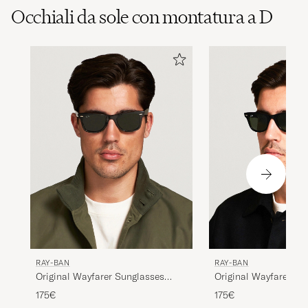
Occhiali da sole con montatura a D
RAY-BAN
RAY-BAN
Original Wayfarer Sunglasses
Original Wayfarer Su
Tortoise/Crystal Green
Black/Crystal Green
175€
175€