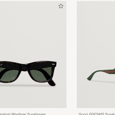
riginal Wayfarer Sunglasses
Gucci GG0341S Sungl