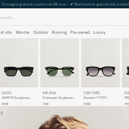
✔
Consegna gratuita a partire da 89 euro -
✔
Restituzione gratuita del prodot
 di vita
Marche
Outdoor
Running
Pre-owned
Luxury
RAY-BAN
TOM FORD
RA
GUCCI
Clubmaster Sunglasses
Snowdon FT0237
0RB
GG1857S Sunglasses
Ebony/Crystal Green
Sunglasses Black
Sun
Black
175€
345€
15
205€
 D