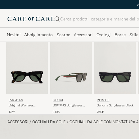
Cerca
Novita'
Abbigliamento
Scarpe
Accessori
Orologi
Borse
Stile
RAY-BAN
GUCCI
PERSOL
Original Wayfarer
GG0341S Sunglasses
Sartoria Sunglasses Black
Sunglasses
Black
175€
310€
260€
Tortoise/Crystal Green
ACCESSORI
/
OCCHIALI DA SOLE
/
OCCHIALI DA SOLE CON MONTATURA A