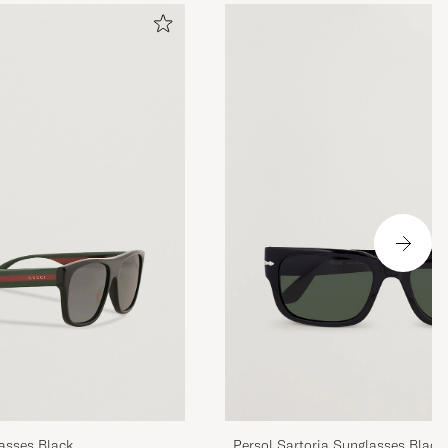
asses Black
Persol Sartoria Sunglasses Black