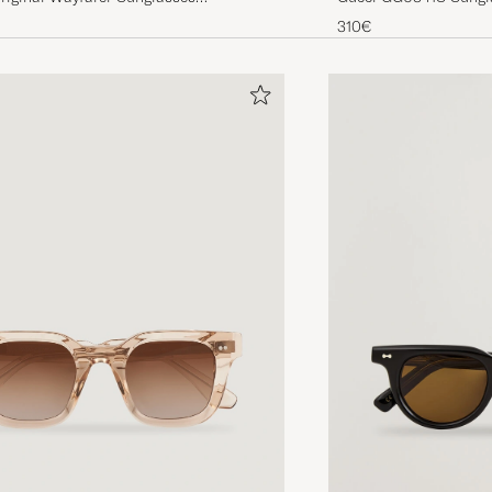
rystal Green
310€