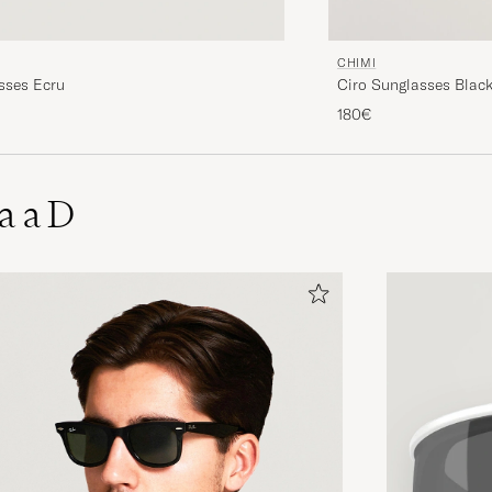
CHIMI
sses Ecru
Ciro Sunglasses Blac
180€
a a D