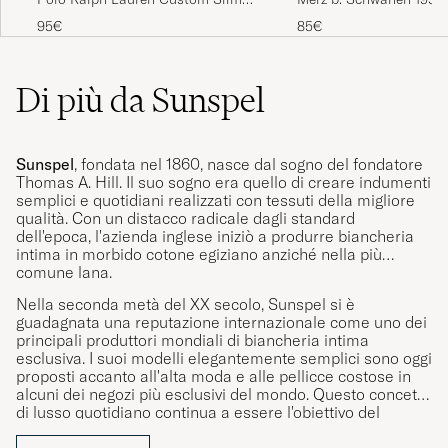
Loopwheeled T-shirt In
Fit Striped T-Shirt Newport Navy
85€
95€
Di più da Sunspel
Sunspel
, fondata nel 1860, nasce dal sogno del fondatore
Thomas A. Hill. Il suo sogno era quello di creare indumenti
semplici e quotidiani realizzati con tessuti della migliore
qualità. Con un distacco radicale dagli standard
dell'epoca, l'azienda inglese iniziò a produrre biancheria
intima in morbido cotone egiziano anziché nella più
comune lana.
Nella seconda metà del XX secolo, Sunspel si è
guadagnata una reputazione internazionale come uno dei
principali produttori mondiali di biancheria intima
esclusiva. I suoi modelli elegantemente semplici sono oggi
proposti accanto all'alta moda e alle pellicce costose in
alcuni dei negozi più esclusivi del mondo. Questo concetto
di lusso quotidiano continua a essere l'obiettivo del
marchio anche oggi.