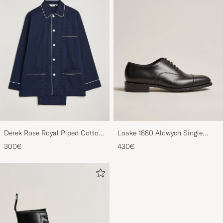
Derek Rose Royal Piped Cotton
Loake 1880 Aldwych Single
Pyjama Set Navy
Oxford Black Calf
300€
430€