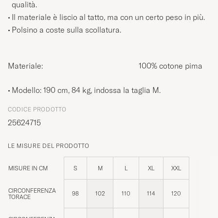
qualità.
Il materiale è liscio al tatto, ma con un certo peso in più.
Polsino a coste sulla scollatura.
Materiale:
100% cotone pima
Modello: 190 cm, 84 kg, indossa la taglia
M
.
CODICE PRODOTTO
25624715
LE MISURE DEL PRODOTTO
MISURE IN CM
S
M
L
XL
XXL
CIRCONFERENZA
98
102
110
114
120
TORACE