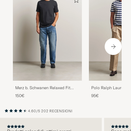
Merz b. Schwanen Relaxed Fit
Polo Ralph Lauren C
Loopwheeled Heavy T-Shirt
Fit Striped T-Shirt N
150€
95€
Charcoal
4.60/5
202 RECENSIONI