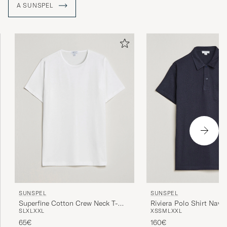
A SUNSPEL
SUNSPEL
SUNSPEL
Superfine Cotton Crew Neck T-
Riviera Polo Shirt Navy
S
L
XL
XXL
XS
S
M
L
XXL
Shirt White
65€
160€