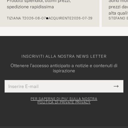
Prodotti splendidi, ottimi prezzi,
Sono molt
spedizione rapidissima
prezzi da
PRECEDENTE
alta quali
TIZIANA T
2026-08-07
ACQUIRENTE
2026-07-29
STEFANO 
comunicaz
intuitiva.
INSCRIVITI ALLA NOSTRA NEWS LETTER
Ottenere l'accesso anticipato a notizie e contenuti di
ispirazione
Indirizzo
Grazie
uesto
E-
Submi
per
campo
mail
Newsl
deve
esserti
Form
PER SAPERNE DI PIU' SULLA NOSTRA
essere
POLITICA DI PRIVATE PRIVACY
iscritto
mpilato
alla
nostra