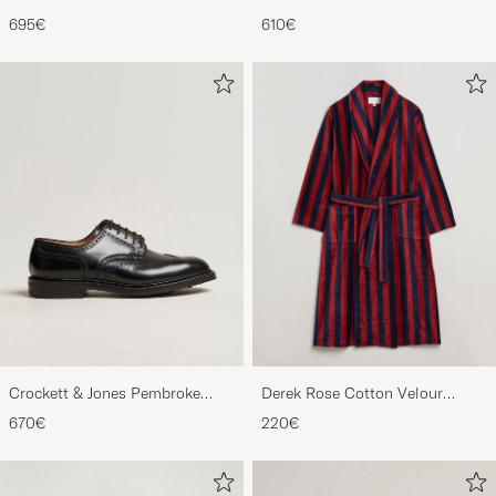
Black Calf
Chukka Black Rough-Out Suede
695€
610€
Crockett & Jones Pembroke
Derek Rose Cotton Velour
Derbys Black Calf
Striped Gown Red/Blue
670€
220€