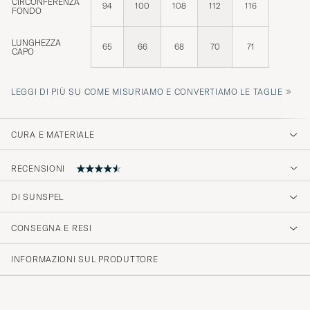
CIRCONFERENZA
94
100
108
112
116
FONDO
LUNGHEZZA
65
66
68
70
71
CAPO
»
LEGGI DI PIÙ SU COME MISURIAMO E CONVERTIAMO LE TAGLIE
CURA E MATERIALE
RECENSIONI
DI SUNSPEL
Material und Sitz sind topp
CONSEGNA E RESI
PETER P
ACQUISTATO IL SU CAREOFCARL.DE
INFORMAZIONI SUL PRODUTTORE
Perfekt