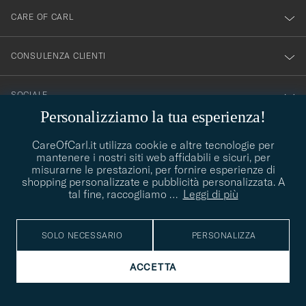
newsletter!
CARE OF CARL
CONSULENZA CLIENTI
SOCIALE
Personalizziamo la tua esperienza!
DETTAGLI DELL'AZIENDA
CareOfCarl.it utilizza cookie e altre tecnologie per
mantenere i nostri siti web affidabili e sicuri, per
misurarne le prestazioni, per fornire esperienze di
shopping personalizzate e pubblicità personalizzata. A
CONSIGLI DI STILE
tal fine, raccogliamo
…
Leggi di più
Avete bisogno di aiuto per trovare il vostro stile? Lasciatevi
contact@careofcarl.com
aiutare, siamo felici di farlo!
SOLO NECESSARIO
PERSONALIZZA
CONSIGLI DI STILE
ACCETTA