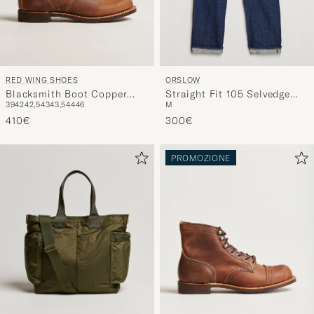
RED WING SHOES
ORSLOW
Blacksmith Boot Copper
Straight Fit 105 Selvedge
39
42
42,5
43
43,5
44
46
M
Rough/Though Leather
Jeans One Wash
410€
300€
PROMOZIONE