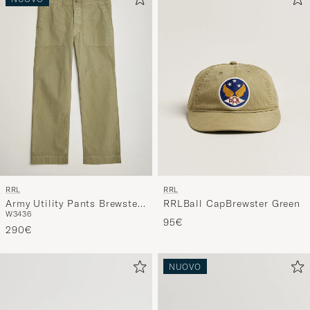
NUOVO
RRL
RRL
Army Utility Pants Brewster
RRLBall CapBrewster Green
W34
36
Green
95€
290€
NUOVO