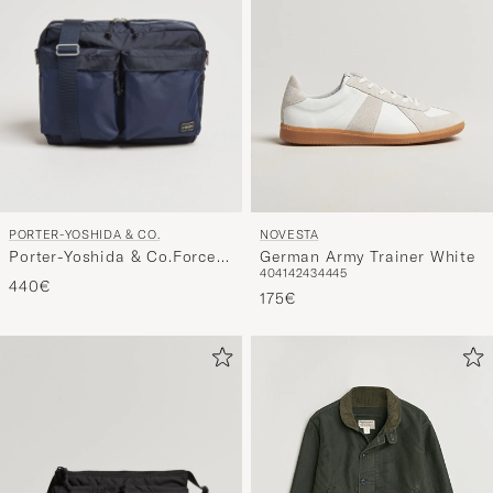
PORTER-YOSHIDA & CO.
NOVESTA
Porter-Yoshida & Co.Force
German Army Trainer White
40
41
42
43
44
45
Shoulder BagNavy
440€
175€