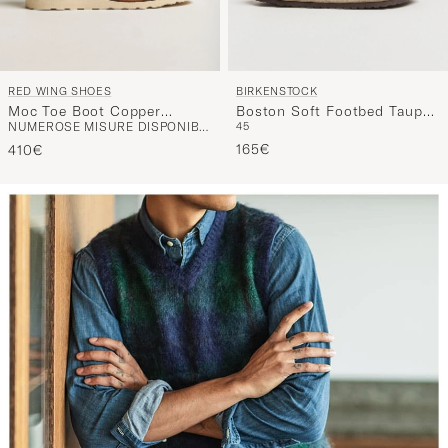
RED WING SHOES
BIRKENSTOCK
Moc Toe Boot Copper
Boston Soft Footbed Taupe
NUMEROSE MISURE DISPONIBILI
45
Rough/Though Leather
Suede
165€
410€