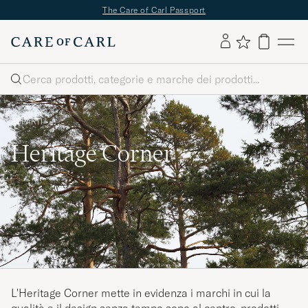
✔
Consegna gratuita a partire da 89 euro -
✔
Restituzione gratuita del
prodotto
Cerca
REPARTI
Heritage Corner
L'Heritage Corner mette in evidenza i marchi in cui la