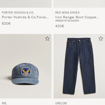
PORTER-YOSHIDA & CO.
RED WING SHOES
Porter-Yoshida & Co.Force
Iron Ranger Boot Copper
46
39
47
41
42,5
43
44
2Way Tote BagOlive Drab
Rough/Though Leather
620€
420€