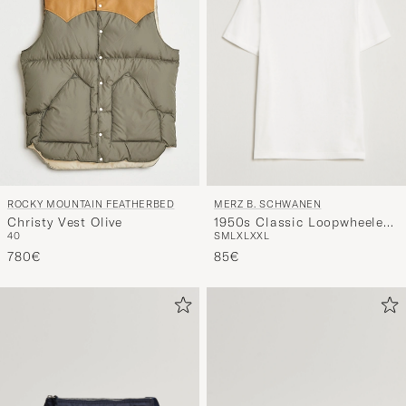
MERZ B. SCHWANEN
ROCKY MOUNTAIN FEATHERBED
1950s Classic Loopwheeled
Christy Vest Olive
S
M
L
XL
XXL
40
T-shirt White
85€
780€