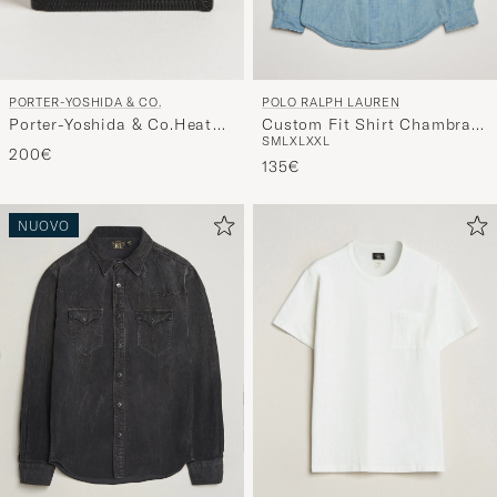
PORTER-YOSHIDA & CO.
POLO RALPH LAUREN
Porter-Yoshida & Co.Heat
Custom Fit Shirt Chambray
S
M
L
XL
XXL
WalletBlack
Washed
200€
135€
NUOVO