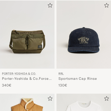
PORTER-YOSHIDA & CO.
RRL
Porter-Yoshida & Co.Force
Sportsman Cap Rinse
Small Shoulder BagOlive
340€
130€
Drab