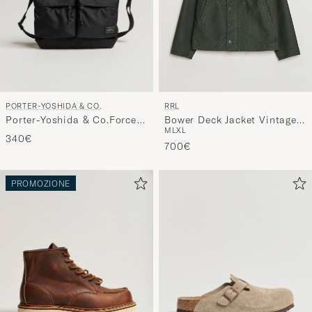
PORTER-YOSHIDA & CO.
RRL
Porter-Yoshida & Co.Force
Bower Deck Jacket Vintage
M
L
XL
Small Shoulder BagBlack
Black
340€
700€
PROMOZIONE