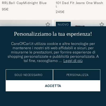
RRL
ORSLOW
RRLBall CapMidnight Blue
101 Dad Fit Jeans One Wash
L
95€
245€
NUOVO
Personalizziamo la tua esperienza!
CareOfCarl.it utilizza cookie e altre tecnologie per
mantenere i nostri siti web affidabili e sicuri, per
misurarne le prestazioni, per fornire esperienze di
shopping personalizzate e pubblicità personalizzata. A
tal fine, raccogliamo
…
Leggi di più
SOLO NECESSARIO
PERSONALIZZA
ACCETTA
PORTER-YOSHIDA & CO.
RRL
Porter-Yoshida & Co.Tanker
Knit Bomber Jacket Red
S
M
L
XL
RucksackSage Green
Multi
640€