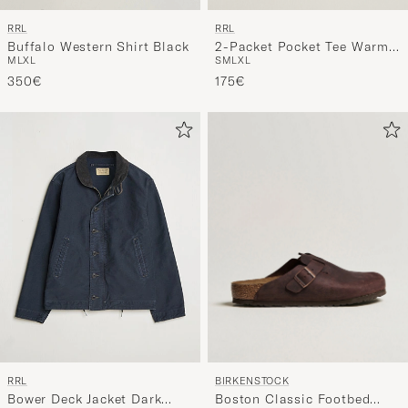
RRL
RRL
2-Packet Pocket Tee Warm
Buffalo Western Shirt Black
S
M
L
XL
M
L
XL
White
175€
350€
BIRKENSTOCK
RRL