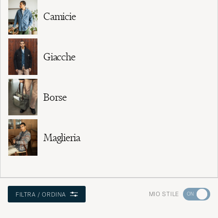
Camicie
Giacche
Borse
Maglieria
Andate
MIO STILE
FILTRA / ORDINA
su