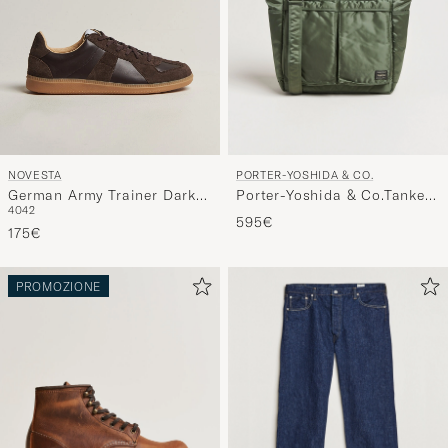
PORTER-YOSHIDA & CO.
NOVESTA
Porter-Yoshida & Co.Tanker
German Army Trainer Dark
40
42
Tote BagSage Green
Brown
595€
175€
PROMOZIONE