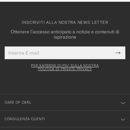
INSCRIVITI ALLA NOSTRA NEWS LETTER
Ottenere l'accesso anticipato a notizie e contenuti di
ispirazione
Indirizzo
Grazie
uesto
E-
Submi
per
campo
mail
Newsl
deve
esserti
Form
PER SAPERNE DI PIU' SULLA NOSTRA
essere
POLITICA DI PRIVATE PRIVACY
iscritto
mpilato
alla
nostra
newsletter!
CARE OF CARL
CONSULENZA CLIENTI