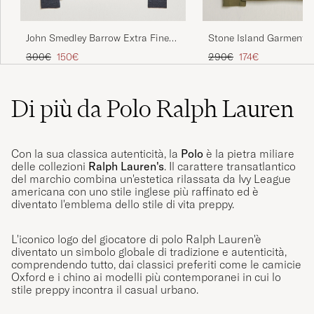
John Smedley Barrow Extra Fine
Stone Island Garment D
Merino Half Zip Charcoal
Half Zip Military Green
Prezzo ordinario
Prezzo ridotto
Prezzo ordinario
Prezzo ridotto
300€
150€
290€
174€
Di più da Polo Ralph Lauren
Con la sua classica autenticità, la
Polo
è la pietra miliare
delle collezioni
Ralph Lauren's
. Il carattere transatlantico
del marchio combina un'estetica rilassata da Ivy League
americana con uno stile inglese più raffinato ed è
diventato l'emblema dello stile di vita preppy.
L'iconico logo del giocatore di polo Ralph Lauren'è
diventato un simbolo globale di tradizione e autenticità,
comprendendo tutto, dai classici preferiti come le camicie
Oxford e i chino ai modelli più contemporanei in cui lo
stile preppy incontra il casual urbano.