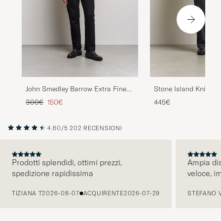
John Smedley Barrow Extra Fine
Stone Island Knitte
Merino Half Zip Charcoal
Half Button Zip Ivory
Prezzo ordinario
Prezzo ridotto
300€
150€
445€
4.60/5
202 RECENSIONI
Prodotti splendidi, ottimi prezzi,
Ampia dis
spedizione rapidissima
veloce, i
PRECEDENTE
TIZIANA T
2026-08-07
ACQUIRENTE
2026-07-29
STEFANO 