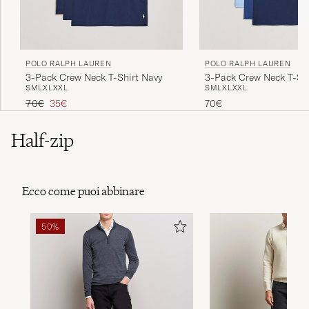
POLO RALPH LAUREN
POLO RALPH LAUREN
3-Pack Crew Neck T-Shirt Navy
3-Pack Crew Neck T-Shi
S
M
L
XL
XXL
S
M
L
XL
XXL
Navy/Light Navy/Elite B
Prezzo ordinario
Prezzo ridotto
70€
35€
70€
Half-zip
Ecco come puoi abbinare
50%