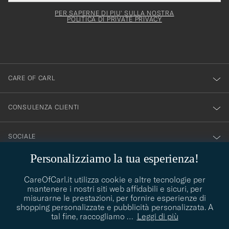
deve
esserti
Form
PER SAPERNE DI PIU' SULLA NOSTRA
essere
POLITICA DI PRIVATE PRIVACY
iscritto
mpilato
alla
nostra
newsletter!
CARE OF CARL
CONSULENZA CLIENTI
SOCIALE
Personalizziamo la tua esperienza!
DETTAGLI DELL'AZIENDA
CareOfCarl.it utilizza cookie e altre tecnologie per
mantenere i nostri siti web affidabili e sicuri, per
misurarne le prestazioni, per fornire esperienze di
CONSIGLI DI STILE
shopping personalizzate e pubblicità personalizzata. A
tal fine, raccogliamo
…
Leggi di più
Avete bisogno di aiuto per trovare il vostro stile? Lasciatevi
contact@careofcarl.com