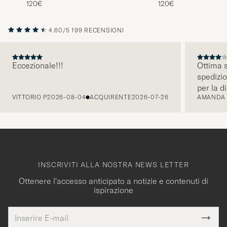
4.60/5
199 RECENSIONI
Eccezionale!!!
Ottima s
spedizio
PRECEDENTE
per la d
VITTORIO P
2026-08-04
ACQUIRENTE
2026-07-26
AMANDA
INSCRIVITI ALLA NOSTRA NEWS LETTER
Ottenere l'accesso anticipato a notizie e contenuti di
ispirazione
Indirizzo
Grazie
uesto
E-
Submi
per
campo
mail
Newsl