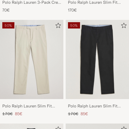
Neck T-Shirt
Stretch Chinos Aviator Navy
70€
170€
White/Black/Andover Heather
50%
50%
Polo Ralph Lauren Slim Fit
Polo Ralph Lauren Slim Fit
Stretch Chinos Beige
Stretch Chinos Black
Prezzo ordinario
Prezzo ridotto
Prezzo ordinario
Prezzo ridotto
170€
85€
170€
85€