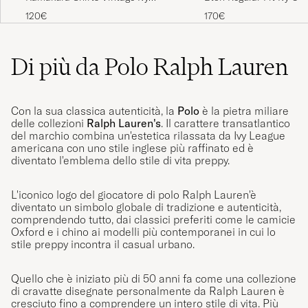
Oxford Button Down Shirt White
White
ACQUISTATO IL SU CAREOFCARL.COM
120€
170€
Di più da Polo Ralph Lauren
Con la sua classica autenticità, la
Polo
è la pietra miliare
delle collezioni
Ralph Lauren's
. Il carattere transatlantico
del marchio combina un'estetica rilassata da Ivy League
americana con uno stile inglese più raffinato ed è
diventato l'emblema dello stile di vita preppy.
L'iconico logo del giocatore di polo Ralph Lauren'è
diventato un simbolo globale di tradizione e autenticità,
comprendendo tutto, dai classici preferiti come le camicie
Oxford e i chino ai modelli più contemporanei in cui lo
stile preppy incontra il casual urbano.
Quello che è iniziato più di 50 anni fa come una collezione
di cravatte disegnate personalmente da Ralph Lauren è
cresciuto fino a comprendere un intero stile di vita. Più