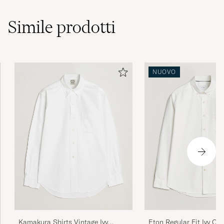
Simile
prodotti
Supernöjd med jättefin vara och jättesnabb
leverans!!!
SYLVIA H
ACQUISTATO IL SU CAREOFCARL.SE
NUOVO
Superrask levering, prima service!⭐️
KATRINE C
ACQUISTATO IL SU CAREOFCARL.NO
Delighted with this order. Promptly packaged
and delivered very quickly to our small village
in France. Have since placed two more orders
with same success. Will definitely use again.
Thanks.
Kamakura Shirts Vintage Ivy
Eton Regular Fit Ivy Oxf
MAUREEN S