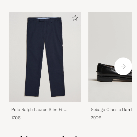
Kvalitet
THOMAS E
ACQUISTATO IL SU CAREOFCARL.SE
Snabbt och snyggt
MÅNS B
ACQUISTATO IL SU CAREOFCARL.SE
Godt produkt og hurtig levering.
MIKAEL H
ACQUISTATO IL SU CAREOFCARL.DK
Polo Ralph Lauren Slim Fit
Sebago Classic Dan Loa
Stretch Chinos Aviator Navy
170€
290€
En present till en student! Blir säkert
uppskattad, då skjortan är önskad,
KARIN O
ACQUISTATO IL SU CAREOFCARL.SE
Si abbina anche bene con