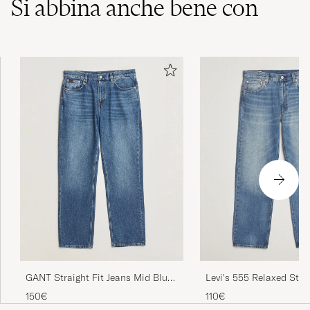
Bra kvalitet och riktigt snygg skjorta! Andra
gången jag beställer härifrån och båda
gångerna har jag fått hem mina plagg inom
24h 🤩 Inte sista gången jag beställer här!
EMELIE G
ACQUISTATO IL SU CAREOFCARL.SE
Klassikko. Päivitetty hieman vuosien
kuluessa, nyt on hihoissa hieman enemmän
tilaa.
ANTTON I
ACQUISTATO IL SU CAREOFCARL.FI
GANT Straight Fit Jeans Mid Blue
Levi's 555 Relaxed Stra
🌟🌟🌟🌟🌟🌟🌟🌟🌟🌟
Worn In
Indigo Champion
150€
110€
CANE S
ACQUISTATO IL SU CAREOFCARL.SE