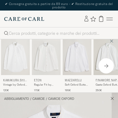
The Care of Carl Passport
Cerca
KAMAKURA SHIR
MAZZARELLI
ETON
FINAMORE NAP
TS
LI
Vintage Ivy Oxford
Soft Oxford Button
Regular Fit Ivy
Gaeta Oxford Butt
Button Down Shirt
Down Shirt White
Oxford Shirt White
Down Shirt White
120€
195€
170€
250€
White
ABBIGLIAMENTO
/
CAMICIE
/
CAMICIE OXFORD