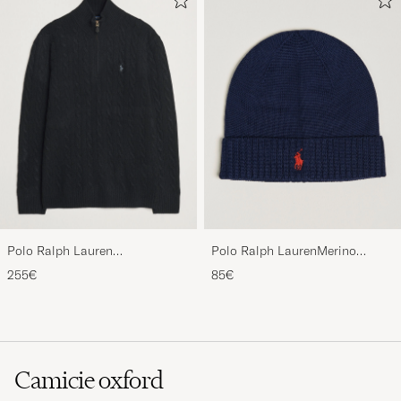
Polo Ralph Lauren
Polo Ralph LaurenMerino
Wool/Cashmere Cable Half Zip
BeanieHunter Navy
255€
85€
Polo Black
Camicie oxford