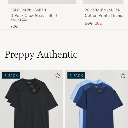
POLO RALPH LAUREN
POLO RALPH LAUREN
3-Pack Crew Neck T-Shirt
Cotton Printed Bandan
S
M
L
XL
XXL
Navy/Light Navy/Elite Blue
Blue
Prezzo ordinario
Prezzo ridotto
95€
38€
70€
Preppy Authentic
3-PACK
3-PACK