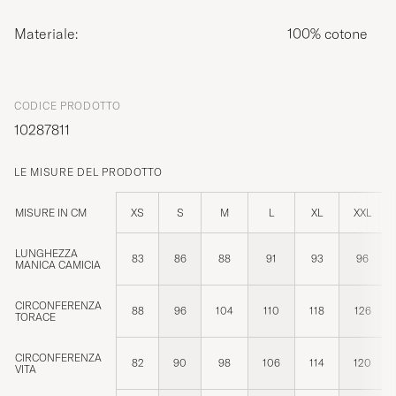
Materiale:
100% cotone
CODICE PRODOTTO
10287811
LE MISURE DEL PRODOTTO
MISURE IN CM
XS
S
M
L
XL
XXL
LUNGHEZZA
83
86
88
91
93
96
MANICA CAMICIA
CIRCONFERENZA
88
96
104
110
118
126
TORACE
CIRCONFERENZA
82
90
98
106
114
120
VITA