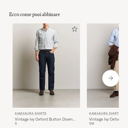
Ecco come puoi abbinare
KAMAKURA SHIRTS
KAMAKURA SHIRTS
Vintage Ivy Oxford Button Down
Vintage Ivy Oxford B
S
S
M
Shirt Green Stripe
Shirt Light Blue
120€
120€