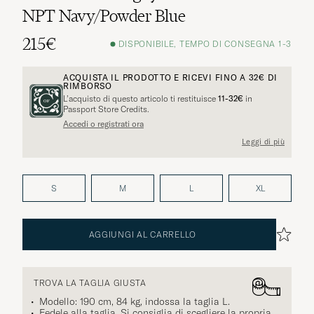
NPT Navy/Powder Blue
215€
DISPONIBILE, TEMPO DI CONSEGNA 1-3
ACQUISTA IL PRODOTTO E RICEVI FINO A
32€
DI
RIMBORSO
L’acquisto di questo articolo ti restituisce
11-32€
in
Passport Store Credits.
Accedi o registrati ora
Leggi di più
S
M
L
XL
AGGIUNGI AL CARRELLO
TROVA LA TAGLIA GIUSTA
Modello: 190 cm, 84 kg, indossa la taglia
L
.
Fedele alla taglia. Si consiglia di scegliere la propria