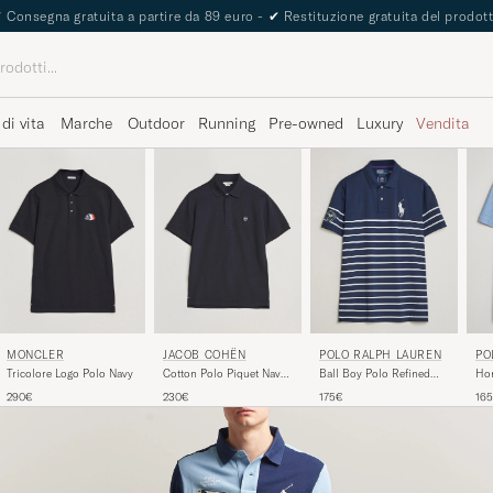
The Care of Carl Passport
 di vita
Marche
Outdoor
Running
Pre-owned
Luxury
Vendita
MONCLER
JACOB COHËN
POLO RALPH LAUREN
PO
Tricolore Logo Polo Navy
Cotton Polo Piquet Navy
Ball Boy Polo Refined
Hon
Blue
Navy
Isl
290€
230€
175€
16