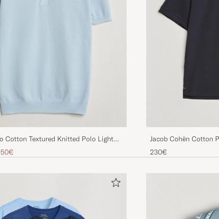
 Cotton Textured Knitted Polo Light
Jacob Cohën Cotton P
inario
zzo ridotto
,50€
230€