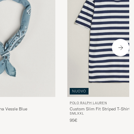
NUOVO
POLO RALPH LAUREN
na Vessle Blue
Custom Slim Fit Striped T-Shirt 
S
M
L
XXL
95€