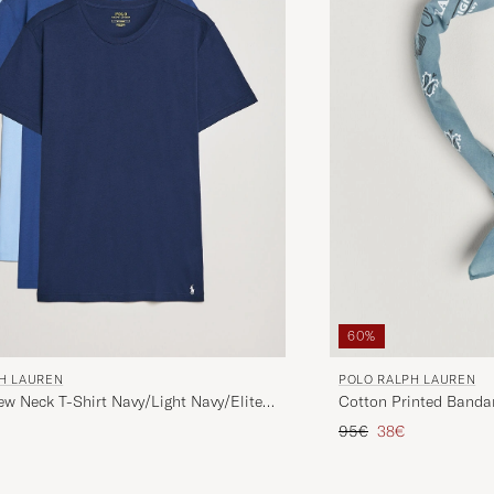
60%
H LAUREN
POLO RALPH LAUREN
w Neck T-Shirt Navy/Light Navy/Elite
Cotton Printed Banda
Prezzo ordinario
Prezzo ridotto
95€
38€