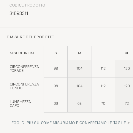
CODICE PRODOTTO
31593311
LE MISURE DEL PRODOTTO
MISURE IN CM
S
M
L
XL
CIRCONFERENZA
98
104
112
120
TORACE
CIRCONFERENZA
98
104
112
120
FONDO
LUNGHEZZA
66
68
70
72
CAPO
»
LEGGI DI PIÙ SU COME MISURIAMO E CONVERTIAMO LE TAGLIE