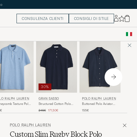
CONSULENZA CLIENTI
CONSIGLI DI STILE
30%
POLO 
LO RALPH LAUREN
GRAN SASSO
POLO RALPH LAUREN
Jacquard
eycomb Texture Polo
Structured Cotton Polo
Buttoned Polo Aviator
Striped 
e Heather
Navy
Navy
Prezzo ordinario
Prezzo ridotto
215€
5€
245€
171,50€
155€
Nevis/N
POLO RALPH LAUREN
Custom Slim Rugby Block Polo