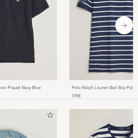
olo Piquet Navy Blue
Polo Ralph Lauren Ball Boy Polo 
175€