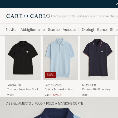
Cerca
Novita'
Abbigliamento
Scarpe
Accessori
Orologi
Borse
Stile
50%
MONCLER
MONCLER
GRAN SASSO
Contrast Rib Polo Navy
Tricolore Logo Polo Black
Cotton Textured Knitted
Polo Light Blue
Prezzo ordinario
Prezzo ridotto
280€
290€
245€
122,50€
ABBIGLIAMENTO
/
POLO
/
POLO A MANICHE CORTE