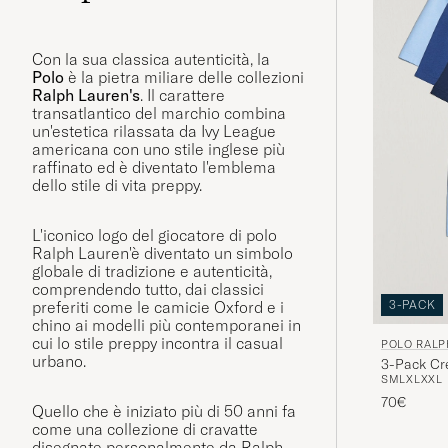
Con la sua classica autenticità, la
Polo
è la pietra miliare delle collezioni
Ralph Lauren's
. Il carattere
transatlantico del marchio combina
un'estetica rilassata da Ivy League
americana con uno stile inglese più
raffinato ed è diventato l'emblema
dello stile di vita preppy.
L'iconico logo del giocatore di polo
Ralph Lauren'è diventato un simbolo
globale di tradizione e autenticità,
comprendendo tutto, dai classici
3-PACK
preferiti come le camicie Oxford e i
chino ai modelli più contemporanei in
cui lo stile preppy incontra il casual
POLO RALP
urbano.
3-Pack Cre
S
M
L
XL
XXL
Blue
70€
Quello che è iniziato più di 50 anni fa
come una collezione di cravatte
disegnate personalmente da Ralph