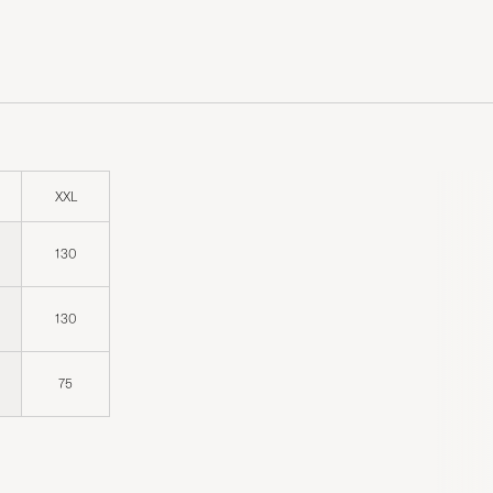
XXL
130
130
75