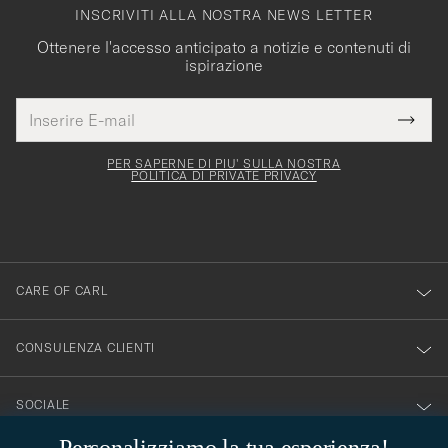
INSCRIVITI ALLA NOSTRA NEWS LETTER
Ottenere l'accesso anticipato a notizie e contenuti di
ispirazione
Indirizzo
Grazie
uesto
E-
Submi
per
campo
mail
Newsl
deve
esserti
Form
PER SAPERNE DI PIU' SULLA NOSTRA
essere
POLITICA DI PRIVATE PRIVACY
iscritto
mpilato
alla
nostra
newsletter!
CARE OF CARL
CONSULENZA CLIENTI
SOCIALE