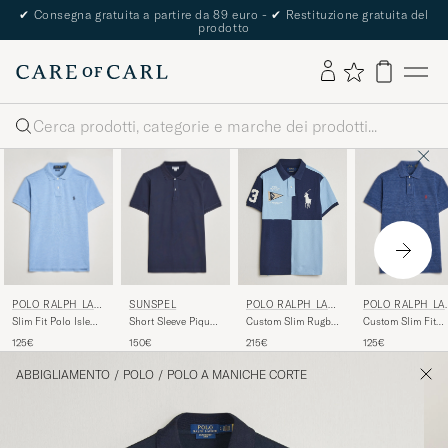
✔
Consegna gratuita a partire da 89 euro -
✔
Restituzione gratuita del
prodotto
Cerca
POLO RALPH LAU
SUNSPEL
POLO RALPH LA
POLO RALPH LAU
REN
REN
REN
Slim Fit Polo Isle
Short Sleeve Pique
Custom Slim Fit
Custom Slim Rugby
Heather
Polo Navy
Polo Classic Roya
Block Polo NPT
125€
150€
125€
215€
Heather
Navy/Powder Blue
ABBIGLIAMENTO
/
POLO
/
POLO A MANICHE CORTE