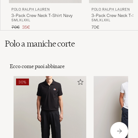
POLO RALPH LAUREN
POLO RALPH LAUREN
3-Pack Crew Neck T-Shirt Navy
3-Pack Crew Neck T-Shi
S
M
L
XL
XXL
S
M
L
XL
XXL
Navy/Light Navy/Elite B
Prezzo ordinario
Prezzo ridotto
70€
35€
70€
Polo a maniche corte
Ecco come puoi abbinare
30%