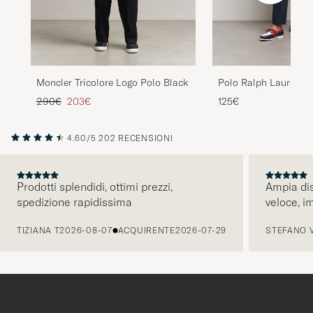
Polo Ralph Lauren Sl
Moncler Tricolore Logo Polo Black
White
Prezzo ordinario
Prezzo ridotto
125€
290€
203€
4.60/5
202 RECENSIONI
Prodotti splendidi, ottimi prezzi,
Ampia dis
spedizione rapidissima
veloce, i
PRECEDENTE
TIZIANA T
2026-08-07
ACQUIRENTE
2026-07-29
STEFANO 