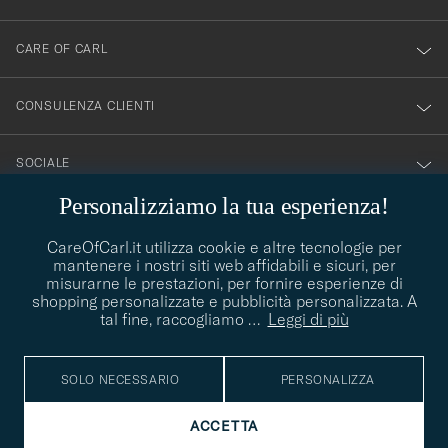
nostra
newsletter!
CARE OF CARL
CONSULENZA CLIENTI
SOCIALE
Personalizziamo la tua esperienza!
DETTAGLI DELL'AZIENDA
CareOfCarl.it utilizza cookie e altre tecnologie per
mantenere i nostri siti web affidabili e sicuri, per
misurarne le prestazioni, per fornire esperienze di
shopping personalizzate e pubblicità personalizzata. A
CONSIGLI DI STILE
tal fine, raccogliamo
…
Leggi di più
Avete bisogno di aiuto per trovare il vostro stile? Lasciatevi
contact@careofcarl.com
aiutare, siamo felici di farlo!
SOLO NECESSARIO
PERSONALIZZA
CONSIGLI DI STILE
ACCETTA