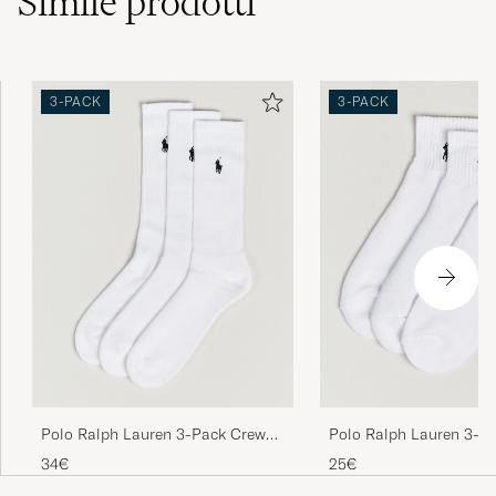
Simile
prodotti
Strømpene jeg bestilte ble raskt levert i min
3-PACK
3-PACK
postkasse.Grei handel.
KJELL H
ACQUISTATO IL SU CAREOFCARL.NO
Falke - the one and only in socks!
CLAES E
ACQUISTATO IL SU CAREOFCARL.NO
Bekväma men inte slitstarka.
THOMAS V
ACQUISTATO IL SU CAREOFCARL.SE
Polo Ralph Lauren 3-Pack Crew
Polo Ralph Lauren 3-P
Sock White
Quarter Socks White
34€
25€
Reignald Jeeves: &quot;Ursäkta Sir, men