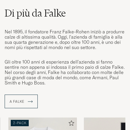
herrstrumpor är svarta.&quot;
Di più da Falke
GÖRAN A
ACQUISTATO IL SU CAREOFCARL.SE
Nel 1895, il fondatore Franz Falke-Rohen iniziò a produrre
calze di altissima qualità. Oggi, l'azienda di famiglia è alla
Oöverträffade långa strumpor, bomull och ull,
sua quarta generazione e, dopo oltre 100 anni, è uno dei
perfekta för den kommande kalla säsongen!
nomi più rispettati al mondo nel suo settore.
JAN Å
ACQUISTATO IL SU CAREOFCARL.SE
Gli oltre 100 anni di esperienza dell'azienda si fanno
sentire non appena si indossa il primo paio di calze Falke.
Nel corso degli anni, Falke ha collaborato con molte delle
più grandi case di moda del mondo, come Armani, Paul
Laatumerkki, nopea toimitus. Kaikki niin kuin
Smith e Hugo Boss.
pitää
JAAKKO K
ACQUISTATO IL SU CAREOFCARL.FI
A FALKE
Fin julegave til nevø.
2-PACK
LIS N
ACQUISTATO IL SU CAREOFCARL.SE