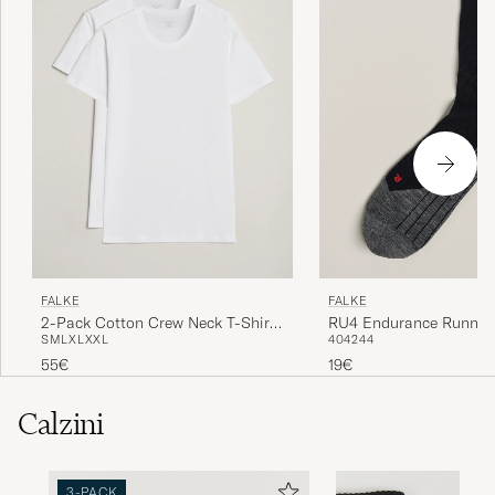
FALKE
FALKE
RU4 Endurance Runnin
2-Pack Cotton Crew Neck T-Shirt
40
42
44
S
M
L
XL
XXL
Black Mix
White
19€
55€
Calzini
3-PACK