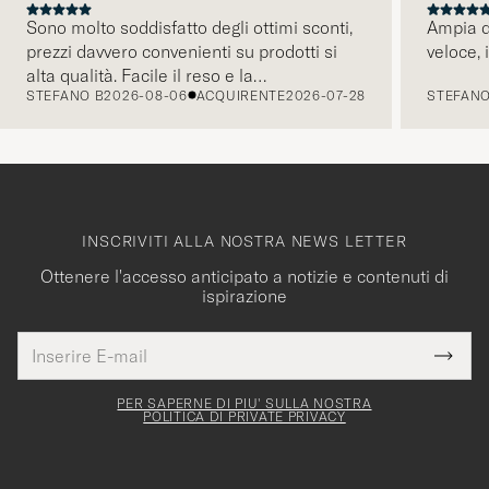
Sono molto soddisfatto degli ottimi sconti,
Ampia di
prezzi davvero convenienti su prodotti si
veloce, 
PRECEDENTE
alta qualità. Facile il reso e la
STEFANO B
2026-08-06
ACQUIRENTE
2026-07-28
STEFANO
comunicazione tramite mail é pratica e
intuitiva. Tornerò presto a fare acquisti.
INSCRIVITI ALLA NOSTRA NEWS LETTER
Ottenere l'accesso anticipato a notizie e contenuti di
ispirazione
Indirizzo
Grazie
uesto
E-
Submi
per
campo
mail
Newsl
deve
esserti
Form
PER SAPERNE DI PIU' SULLA NOSTRA
essere
POLITICA DI PRIVATE PRIVACY
iscritto
mpilato
alla