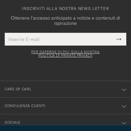
INSCRIVITI ALLA NOSTRA NEWS LETTER
Ottenere l'accesso anticipato a notizie e contenuti di
ispirazione
Indirizzo
Grazie
uesto
E-
Submi
per
campo
mail
Newsl
deve
esserti
Form
PER SAPERNE DI PIU' SULLA NOSTRA
essere
POLITICA DI PRIVATE PRIVACY
iscritto
mpilato
alla
nostra
newsletter!
CARE OF CARL
CONSULENZA CLIENTI
SOCIALE