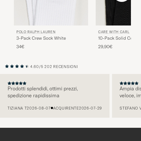
POLO RALPH LAUREN
CARE WITH CARL
3-Pack Crew Sock White
10-Pack Solid Cotto
BLACK
34€
29,90€
4.60/5
202 RECENSIONI
Prodotti splendidi, ottimi prezzi,
Ampia dis
spedizione rapidissima
veloce, i
PRECEDENTE
TIZIANA T
2026-08-07
ACQUIRENTE
2026-07-29
STEFANO 