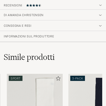
RECENSIONI
4.2
DI AMANDA CHRISTENSEN
CONSEGNA E RESI
(31 Valutazione)
(16)
INFORMAZIONI SUL PRODUTTORE
(8)
(5)
(1)
(1)
Simile
prodotti
passar bra på mina fötter (storlek 47)
SPORT
3-PACK
MICHAEL G
ACQUISTATO IL SU CAREOFCARL.SE
Snygga och sköna strumpor men jag tycker