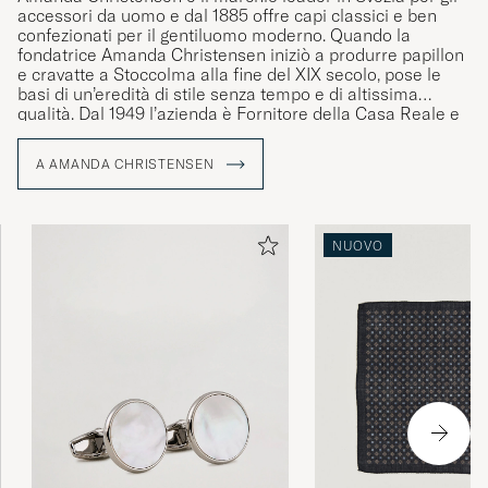
accessori da uomo e dal 1885 offre capi classici e ben
confezionati per il gentiluomo moderno. Quando la
fondatrice Amanda Christensen iniziò a produrre papillon
Seem to have good quality, but they are too
e cravatte a Stoccolma alla fine del XIX secolo, pose le
loose on the ankle. So they fall down because
basi di un’eredità di stile senza tempo e di altissima
they are not tighter.
qualità. Dal 1949 l’azienda è Fornitore della Casa Reale e
oggi propone cravatte, sciarpe, fazzoletti da taschino,
BENDIK T
ACQUISTATO IL SU CAREOFCARL.NO
calze e gemelli – dettagli che esaltano la personalità e lo
A AMANDA CHRISTENSEN
stile degli uomini consapevoli in tutto il mondo. Gran parte
della produzione avviene nella zona del Lago di Como, in
Italia, dove l’artigianato è stato tramandato di generazione
in generazione.
Fin kvalitet och ”true to size”. Ingenting att
NUOVO
klaga på.
MATTIAS W
ACQUISTATO IL SU CAREOFCARL.SE
Bra sokker Gode i bruk. Ble bra i vask
BEATE A
ACQUISTATO IL SU CAREOFCARL.NO