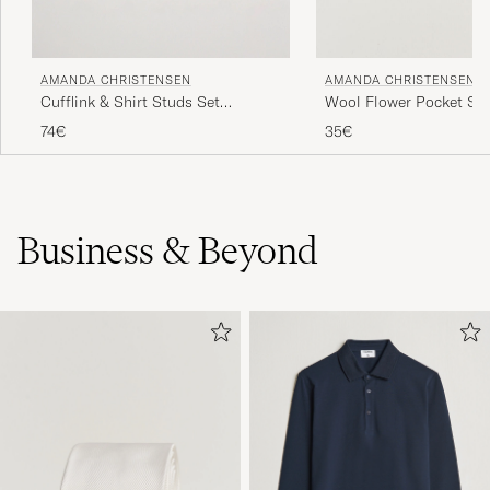
De glider ner alldeles för lätt, resåren är för
lösa.
AMANDA CHRISTENSEN
AMANDA CHRISTENSEN
DAVID K
ACQUISTATO IL SU CAREOFCARL.SE
Cufflink & Shirt Studs Set
Wool Flower Pocket Sq
White/Silver
74€
35€
Business & Beyond