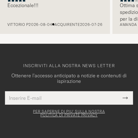
Eccezionale!!!
Ottima s
spedizio
PRECEDENTE
per la d
VITTORIO P
2026-08-04
ACQUIRENTE
2026-07-26
AMANDA
INSCRIVITI ALLA NOSTRA NEWS LETTER
Ottenere l'accesso anticipato a notizie e contenuti di
ispirazione
Indirizzo
Grazie
uesto
E-
Submi
per
campo
mail
Newsl
deve
esserti
Form
PER SAPERNE DI PIU' SULLA NOSTRA
essere
POLITICA DI PRIVATE PRIVACY
iscritto
mpilato
alla
nostra