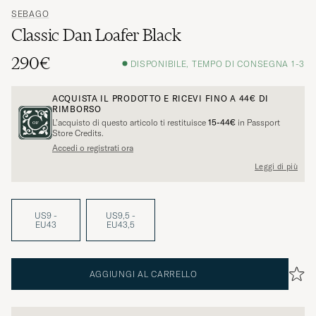
SEBAGO
Classic Dan Loafer Black
290€
DISPONIBILE, TEMPO DI CONSEGNA 1-3
ACQUISTA IL PRODOTTO E RICEVI FINO A
44€
DI
RIMBORSO
L’acquisto di questo articolo ti restituisce
15-44€
in Passport
Store Credits.
Accedi o registrati ora
Leggi di più
US9 -
US9,5 -
EU43
EU43,5
AGGIUNGI AL CARRELLO