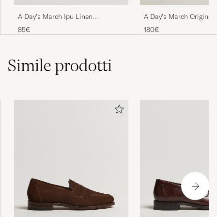
A Day's March Ipu Linen
A Day's March Original
Drawstring Shorts Olive
Overshirt Oyster
85€
180€
Simile
prodotti