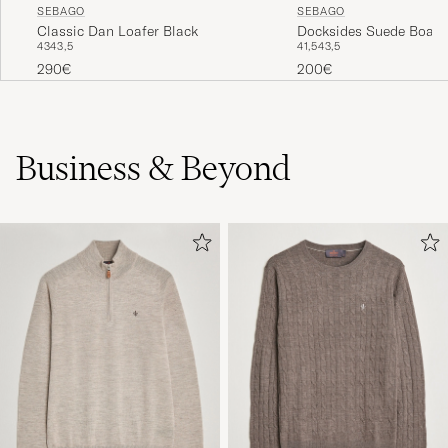
SEBAGO
SEBAGO
Classic Dan Loafer Black
Docksides Suede Boat 
43
43,5
41,5
43,5
Camel
290€
200€
Business & Beyond