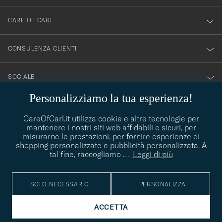
newsletter!
CARE OF CARL
CONSULENZA CLIENTI
SOCIALE
Personalizziamo la tua esperienza!
DETTAGLI DELL'AZIENDA
CareOfCarl.it utilizza cookie e altre tecnologie per
mantenere i nostri siti web affidabili e sicuri, per
misurarne le prestazioni, per fornire esperienze di
shopping personalizzate e pubblicità personalizzata. A
CONSIGLI DI STILE
tal fine, raccogliamo
…
Leggi di più
Avete bisogno di aiuto per trovare il vostro stile? Lasciatevi
contact@careofcarl.com
aiutare, siamo felici di farlo!
SOLO NECESSARIO
PERSONALIZZA
CONSIGLI DI STILE
ACCETTA