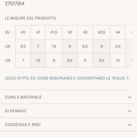
27517914
LE MISURE DEL PRODOTTO
EU
40
41
41,5
42
43
43,5
44
44,
UK
6,5
7
7,5
8
8,5
9
9,5
10
US
7
7,5
8
8,5
9
9,5
10
10,
»
LEGGI DI PIÙ SU COME MISURIAMO E CONVERTIAMO LE TAGLIE
CURA E MATERIALE
DI SEBAGO
CONSEGNA E RESI