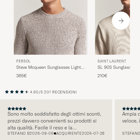
PERSOL
SAINT LAURENT
Steve Mcqueen Sunglasses Light
SL 905 Sunglasses 
Havana
365€
210€
4.60/5
201 RECENSIONI
Sono molto soddisfatto degli ottimi sconti,
Ampia di
prezzi davvero convenienti su prodotti si
veloce, 
PRECEDENTE
alta qualità. Facile il reso e la
STEFANO B
2026-08-06
ACQUIRENTE
2026-07-28
STEFANO
comunicazione tramite mail é pratica e