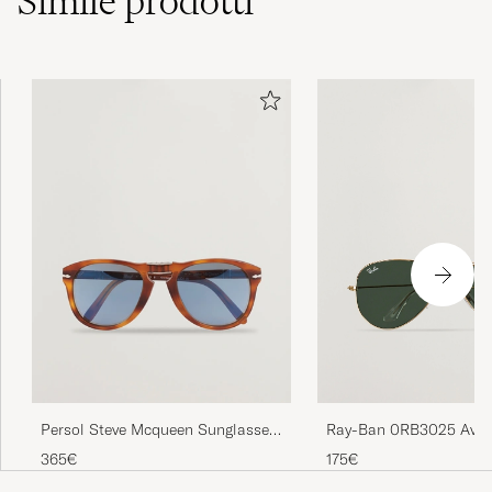
Simile
prodotti
Ray-Ban 0RB3025 Aviat
Persol Steve Mcqueen Sunglasses
Metal Sunglasses Arist
Light Havana
175€
365€
Green