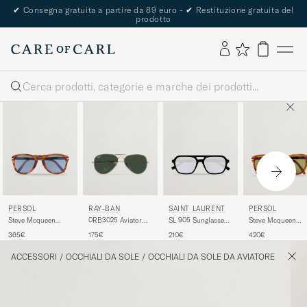
✔
Consegna gratuita a partire da 89 euro -
✔
Restituzione gratuita del
prodotto
Cerca
RAY-BAN
PERSOL
SAINT LAURENT
PERSOL
0RB3025 Aviator
Steve Mcqueen
SL 905 Sunglasses
Steve Mcqueen
Large Metal
Sunglasses Light
Black/Blue
Sunglasses Terra 
175€
365€
210€
420€
Sunglasses
Havana
Siena
Arista/Grey Green
ACCESSORI
/
OCCHIALI DA SOLE
/
OCCHIALI DA SOLE DA AVIATORE