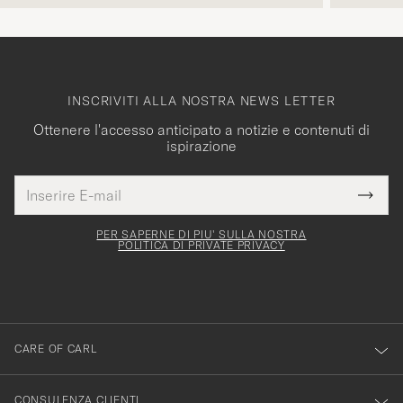
intuitiva. Tornerò presto a fare acquisti.
INSCRIVITI ALLA NOSTRA NEWS LETTER
Ottenere l'accesso anticipato a notizie e contenuti di
ispirazione
Indirizzo
Grazie
uesto
E-
Submi
per
campo
mail
Newsl
deve
esserti
Form
PER SAPERNE DI PIU' SULLA NOSTRA
essere
POLITICA DI PRIVATE PRIVACY
iscritto
mpilato
alla
nostra
newsletter!
CARE OF CARL
CONSULENZA CLIENTI