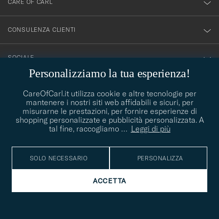
CARE OF CARL
CONSULENZA CLIENTI
SOCIALE
Personalizziamo la tua esperienza!
DETTAGLI DELL'AZIENDA
CareOfCarl.it utilizza cookie e altre tecnologie per
mantenere i nostri siti web affidabili e sicuri, per
misurarne le prestazioni, per fornire esperienze di
shopping personalizzate e pubblicità personalizzata. A
CONSIGLI DI STILE
tal fine, raccogliamo
…
Leggi di più
Avete bisogno di aiuto per trovare il vostro stile? Lasciatevi
contact@careofcarl.com
aiutare, siamo felici di farlo!
SOLO NECESSARIO
PERSONALIZZA
CONSIGLI DI STILE
ACCETTA
© Care of Carl 2026