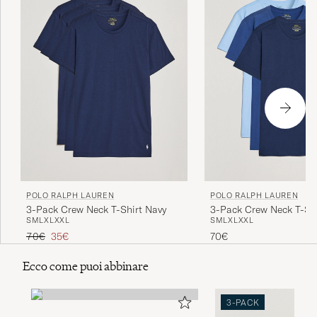
POLO RALPH LAUREN
POLO RALPH LAUREN
3-Pack Crew Neck T-Shirt Navy
3-Pack Crew Neck T-Shi
S
M
L
XL
XXL
S
M
L
XL
XXL
Navy/Light Navy/Elite B
Prezzo ordinario
Prezzo ridotto
70€
35€
70€
Ecco come puoi abbinare
3-PACK