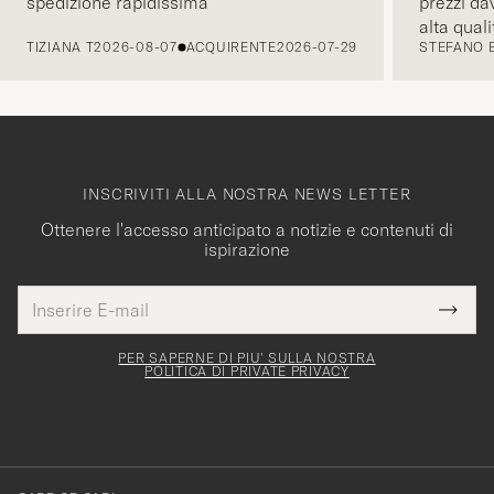
spedizione rapidissima
prezzi da
PRECEDENTE
alta quali
TIZIANA T
2026-08-07
ACQUIRENTE
2026-07-29
STEFANO 
comunicaz
intuitiva.
INSCRIVITI ALLA NOSTRA NEWS LETTER
Ottenere l'accesso anticipato a notizie e contenuti di
ispirazione
Indirizzo
Grazie
uesto
E-
Submi
per
campo
mail
Newsl
deve
esserti
Form
PER SAPERNE DI PIU' SULLA NOSTRA
essere
POLITICA DI PRIVATE PRIVACY
iscritto
mpilato
alla
nostra
newsletter!