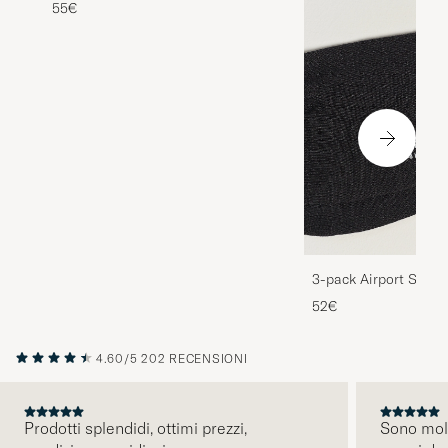
55€
3-pack Airport Socks
Melange
52€
4.60/5
202 RECENSIONI
Prodotti splendidi, ottimi prezzi,
Sono molt