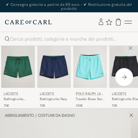
✔
Consegna gratuita a partire da 89 euro -
✔
Restituzione gratuita del
prodotto
Cerca
LACOSTE
LACOSTE
POLO RALPH LAU
LACOSTE
REN
Bathingtrunks
Bathingtrunks Navy
Traveler Boxer Swim
Bathingtrunks Bla
Green
Shorts Hammond
70€
70€
100€
70€
Blue
ABBIGLIAMENTO
/
COSTUMI DA BAGNO