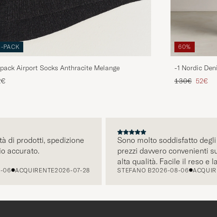
3-PACK
60%
pack Airport Socks Anthracite Melange
-1 Nordic Den
Prezzo ordina
Prezzo 
2€
130€
52€
CCESSIVO
i prodotti, spedizione
Sono molto soddisfatto degli otti
ccurato.
prezzi davvero convenienti su pro
alta qualità. Facile il reso e la
ACQUIRENTE
2026-07-28
STEFANO B
2026-08-06
ACQUIRENT
comunicazione tramite mail é pr
intuitiva. Tornerò presto a fare a