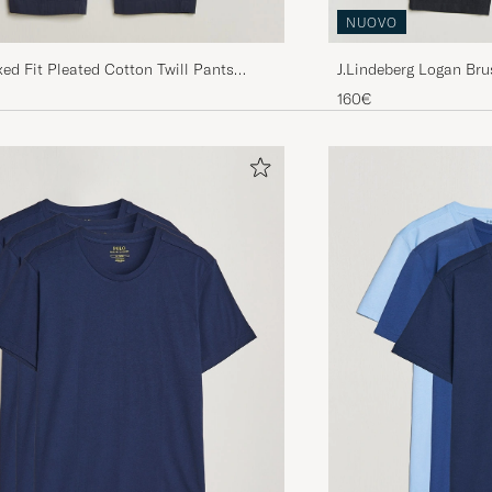
NUOVO
ed Fit Pleated Cotton Twill Pants
J.Lindeberg Logan Bru
lue
160€