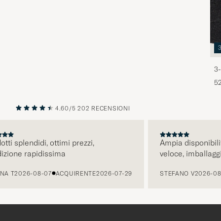
3-
5
4.60/5
202 RECENSIONI
PRECEDENTE
SU
 splendidi, ottimi prezzi,
Ampia disponibilità d
one rapidissima
veloce, imballaggio a
T
2026-08-07
ACQUIRENTE
2026-07-29
STEFANO V
2026-08-06