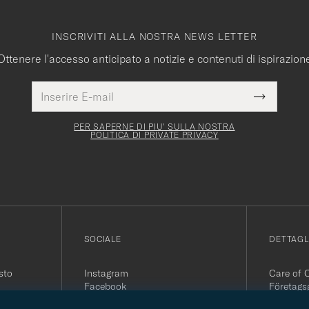
INSCRIVITI ALLA NOSTRA NEWS LETTER
Ottenere l'accesso anticipato a notizie e contenuti di ispirazion
Indirizzo
Questo
E-
Submit
campo
mail
Newslette
deve
Form
PER SAPERNE DI PIU' SULLA NOSTRA
essere
POLITICA DI PRIVATE PRIVACY
compilato
SOCIALE
DETTAGL
sto
Instagram
Care of 
Facebook
Företags
Youtube
504 64 B