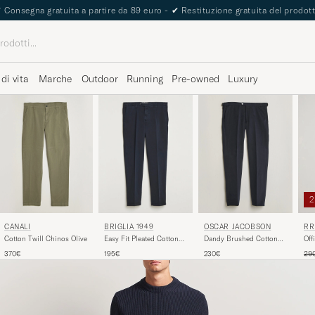
✔
Consegna gratuita a partire da 89 euro -
✔
Restituzione gratuita del prodot
 di vita
Marche
Outdoor
Running
Pre-owned
Luxury
CANALI
BRIGLIA 1949
OSCAR JACOBSON
RR
Cotton Twill Chinos Olive
Easy Fit Pleated Cotton
Dandy Brushed Cotton
Off
Stretch Trousers Navy
Trousers Blue
Pre
370€
195€
230€
29