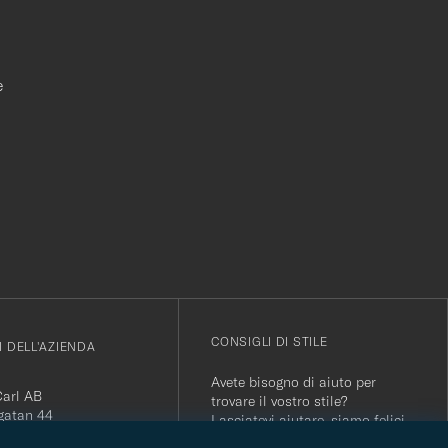
e
r
CONSIGLI DI STILE
I DELL'AZIENDA
Avete bisogno di aiuto per
Carl AB
trovare il vostro stile?
gatan 44
Lasciatevi aiutare, siamo felici
orås
di farlo!