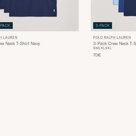
-PACK
3-PACK
H LAUREN
POLO RALPH LAUREN
ew Neck T-Shirt Navy
3-Pack Crew Neck T-Sh
S
M
L
XL
XXL
Blue
inario
o ridotto
70€