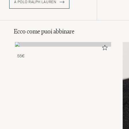
A POLO RALPH LAUREN
Ecco come puoi abbinare
55€