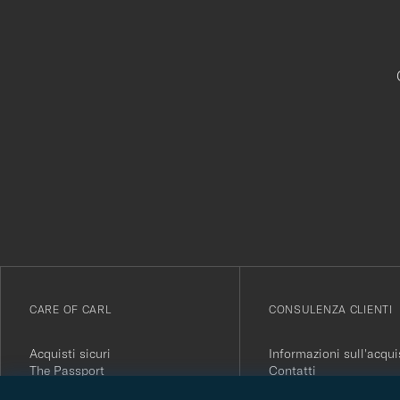
Grazie
per
esserti
iscritto
alla
nostra
newsletter!
CARE OF CARL
CONSULENZA CLIENTI
Acquisti sicuri
Informazioni sull'acqui
The Passport
Contatti
Informazioni su Care of Carl
Domande frequenti