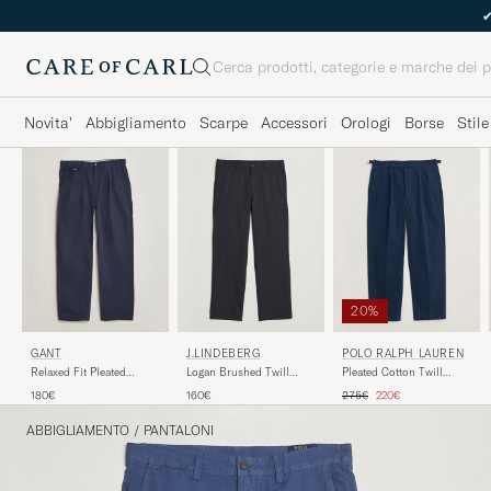
Cerca
Novita'
Abbigliamento
Scarpe
Accessori
Orologi
Borse
Stile
20%
GANT
J.LINDEBERG
POLO RALPH LAUREN
Relaxed Fit Pleated
Logan Brushed Twill
Pleated Cotton Twill
Cotton Twill Pants
Pants JL Navy
Chinos Dark Cobalt
Prezzo ordinario
Prezzo ridotto
180€
160€
275€
220€
Evening Blue
ABBIGLIAMENTO
/
PANTALONI