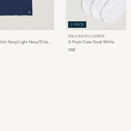
3-PACK
POLO RALPH LAUREN
irt Navy/Light Navy/Elite
3-Pack Crew Sock White
34€