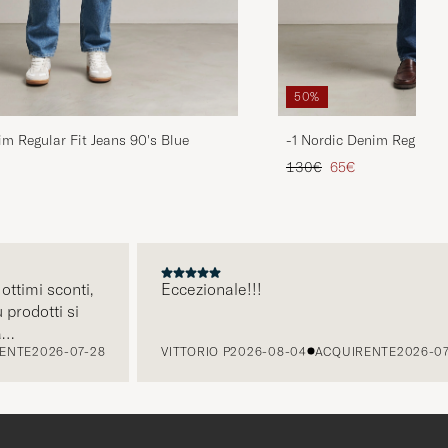
50%
im Regular Fit Jeans 90's Blue
-1 Nordic Denim Regular 
rio
ridotto
Prezzo ordinario
Prezzo ridotto
130€
65€
mi sconti,
Eccezionale!!!
dotti si
E
2026-07-28
VITTORIO P
2026-08-04
ACQUIRENTE
2026-07-26
atica e
cquisti.