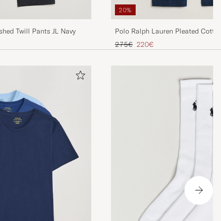
20%
shed Twill Pants JL Navy
Polo Ralph Lauren Pleated Cotton
Dark Cobalt
Prezzo ordinario
Prezzo ridotto
275€
220€