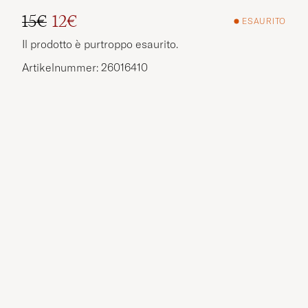
15€
12€
ESAURITO
Prezzo ordinario
Prezzo ridotto
Il prodotto è purtroppo esaurito.
Artikelnummer: 26016410
Altre opzioni?
ESPLORA PRODOTTI SIMILI