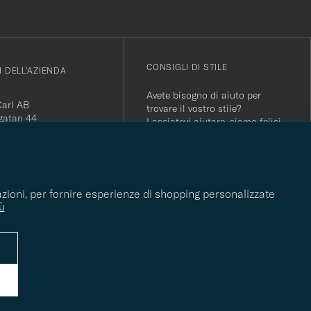
CONSIGLI DI STILE
I DELL'AZIENDA
Avete bisogno di aiuto per
Carl AB
trovare il vostro stile?
gatan 44
Lasciatevi aiutare, siamo felici
orås
di farlo!
 556800-5739
(0)10-707 95 80
CONSIGLI DI STILE
careofcarl.com
tazioni, per fornire esperienze di shopping personalizzate
ours: Mon-Fri, 9AM -
ù
T/CEST