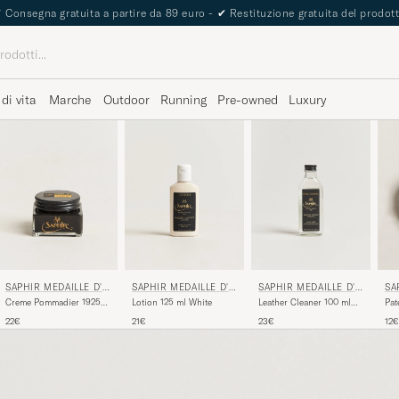
✔
Consegna gratuita a partire da 89 euro -
✔
Restituzione gratuita del prodot
 di vita
Marche
Outdoor
Running
Pre-owned
Luxury
SAPHIR MEDAILLE D'O
SAPHIR MEDAILLE D'O
SA
SAPHIR MEDAILLE D'O
R
R
R
R
Creme Pommadier 1925
Lotion 125 ml White
Pat
Leather Cleaner 100 ml
75 ml Black
Co
White/Neutral
22€
21€
12€
23€