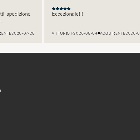
, spedizione
Eccezionale!!!
NTE
2026-07-28
VITTORIO P
2026-08-04
ACQUIRENTE
2026-07-
e
r