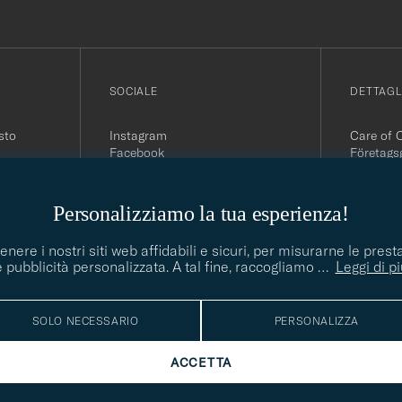
SOCIALE
DETTAGL
sto
Instagram
Care of 
Facebook
Företags
Youtube
504 64 B
sto
Linkedin
Org. nr:
Tel:
+46 
Personalizziamo la tua esperienza!
E-mail:
contact@
enere i nostri siti web affidabili e sicuri, per misurarne le pres
Office h
e pubblicità personalizzata. A tal fine, raccogliamo
…
Leggi di pi
5PM CE
SOLO NECESSARIO
PERSONALIZZA
ACCETTA