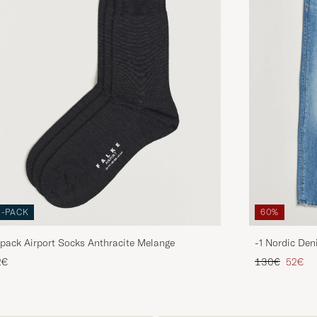
3-PACK
60%
pack Airport Socks Anthracite Melange
-1 Nordic Den
Prezzo ordina
Prezzo 
2€
130€
52€