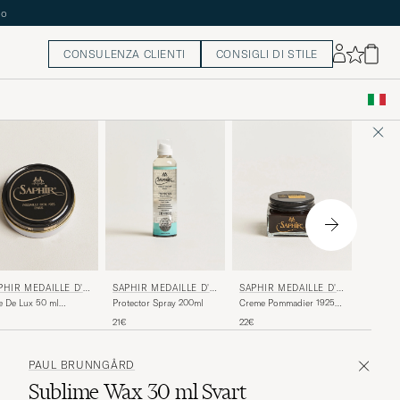
to
CONSULENZA CLIENTI
CONSIGLI DI STILE
SAPHIR
PHIR MEDAILLE D'O
SAPHIR MEDAILLE D'O
SAPHIR MEDAILLE D'O
R
R
R
Creme P
e De Lux 50 ml
Protector Spray 200ml
Creme Pommadier 1925
75 ml W
gnac
75 ml Dark Brown
22€
21€
22€
PAUL BRUNNGÅRD
Sublime Wax 30 ml Svart