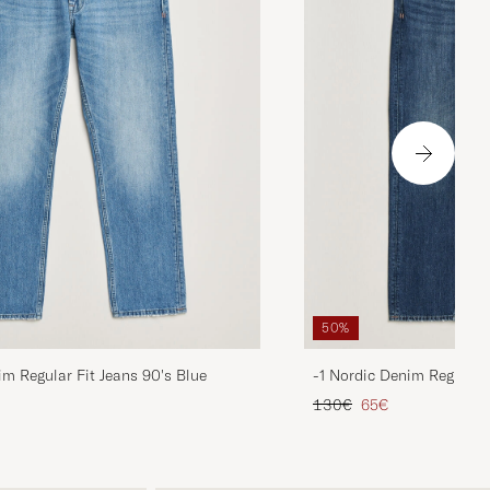
50%
im Regular Fit Jeans 90's Blue
-1 Nordic Denim Regular 
rio
ridotto
Prezzo ordinario
Prezzo ridotto
130€
65€