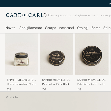
Cerca
Novita'
Abbigliamento
Scarpe
Accessori
Orologi
Borse
Stile
SAPHIR MEDAILLE D'O
SAPHIR MEDAILLE D'O
SAPHIR MEDAILLE D'O
R
R
R
Creme Renovateur 75 ml
Pate De Lux 50 ml Black
Pate De Lux 50 ml Dark
Neutral
Brown
23€
12€
12€
VENDITA