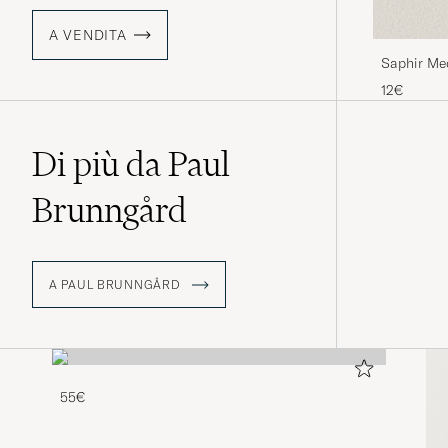
A VENDITA
Saphir Me
Brown
12€
Di più da Paul
Brunngård
A PAUL BRUNNGÅRD
55€