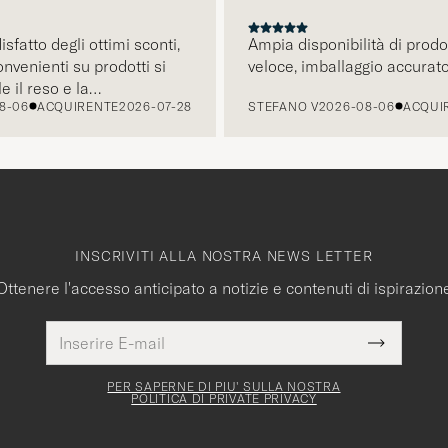
CCESSIVO
tto degli ottimi sconti,
Ampia disponibilità di prodotti
enienti su prodotti si
veloce, imballaggio accurato.
il reso e la
06
ACQUIRENTE
2026-07-28
STEFANO V
2026-08-06
ACQUIRE
ite mail é pratica e
resto a fare acquisti.
INSCRIVITI ALLA NOSTRA NEWS LETTER
Ottenere l'accesso anticipato a notizie e contenuti di ispirazion
Indirizzo
Questo
E-
Submit
campo
mail
Newslette
deve
Form
PER SAPERNE DI PIU' SULLA NOSTRA
essere
POLITICA DI PRIVATE PRIVACY
compilato