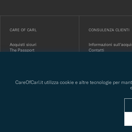
alla
nostra
newsletter!
CARE OF CARL
CONSULENZA CLIENTI
Acquisti sicuri
Informazioni sull'acqui
The Passport
Contatti
Informazioni su Care of Carl
Domande frequenti
Termini e condizioni
Restituisci il tuo acqui
Stampa
Recensioni dei clienti
Informativa sulla privacy
Buono regalo
Rapporto di sostenibilità
CareOfCarl.it utilizza cookie e altre tecnologie per mant
© Care of Carl 2026