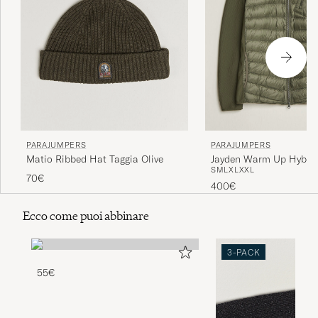
PARAJUMPERS
PARAJUMPERS
Matio Ribbed Hat Taggia Olive
Jayden Warm Up Hybrid
S
M
L
XL
XXL
Rosemary
70€
400€
Ecco come puoi abbinare
3-PACK
55€