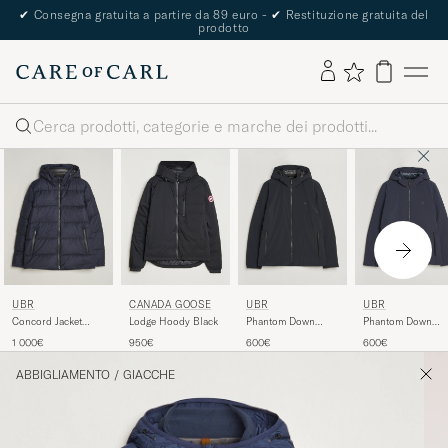
✔
Consegna gratuita a partire da 89 euro -
✔
Restituzione gratuita del
prodotto
Cerca
UBR
CANADA GOOSE
UBR
UBR
Concord Jacket
Lodge Hoody Black
Phantom Down
Phantom Down
Savile Navy Melange
Jacket Black
Jacket Navy
1 000€
950€
600€
600€
Wool
ABBIGLIAMENTO
/
GIACCHE