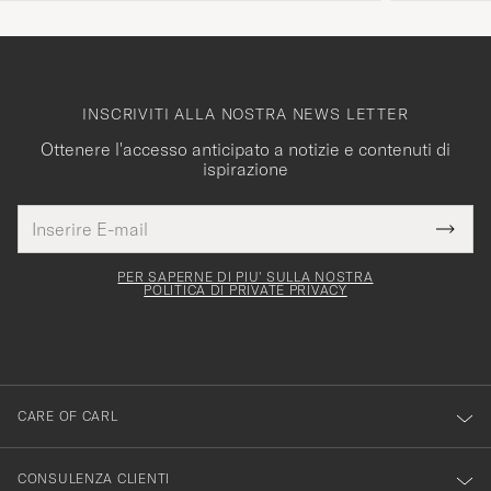
INSCRIVITI ALLA NOSTRA NEWS LETTER
Ottenere l'accesso anticipato a notizie e contenuti di
ispirazione
Indirizzo
Grazie
uesto
E-
Submi
per
campo
mail
Newsl
deve
esserti
Form
PER SAPERNE DI PIU' SULLA NOSTRA
essere
POLITICA DI PRIVATE PRIVACY
iscritto
mpilato
alla
nostra
newsletter!
CARE OF CARL
CONSULENZA CLIENTI