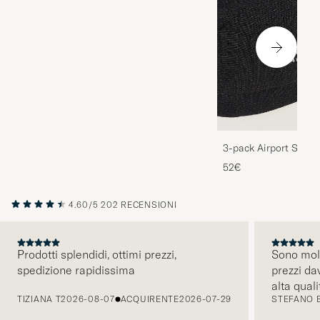
3-pack Airport Socks
Melange
52€
4.60/5
202 RECENSIONI
Prodotti splendidi, ottimi prezzi,
Sono molt
spedizione rapidissima
prezzi da
PRECEDENTE
alta quali
TIZIANA T
2026-08-07
ACQUIRENTE
2026-07-29
STEFANO 
comunicaz
intuitiva.