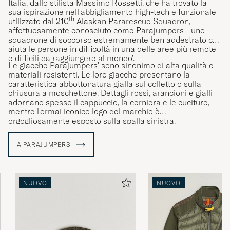
Italia, dallo stilista Massimo Rossetti, che ha trovato la
sua ispirazione nell'abbigliamento high-tech e funzionale
th
utilizzato dal 210
Alaskan Pararescue Squadron,
affettuosamente conosciuto come Parajumpers - uno
squadrone di soccorso estremamente ben addestrato che
aiuta le persone in difficoltà in una delle aree più remote
e difficili da raggiungere al mondo'.
Le giacche Parajumpers' sono sinonimo di alta qualità e
materiali resistenti. Le loro giacche presentano la
caratteristica abbottonatura gialla sul colletto o sulla
chiusura a moschettone. Dettagli rossi, arancioni e gialli
adornano spesso il cappuccio, la cerniera e le cuciture,
mentre l'ormai iconico logo del marchio è
orgogliosamente esposto sulla spalla sinistra.
A PARAJUMPERS
NUOVO
NUOVO