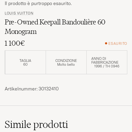
Il prodotto è purtroppo esaurito.
LOUIS VUITTON
Pre-Owned Keepall Bandoulière 60
Monogram
1 100€
ESAURITO
ANNO DI
TAGLIA
CONDIZIONE
FABBRICAZIONE
60
Molto bello
1996 / TH 0946
Artikelnummer: 30132410
Simile
prodotti