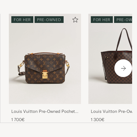
FOR HER
PRE-OWNED
FOR HER
PRE-OWN
Louis Vuitton Pre-Owned Pochette
Louis Vuitton Pre-Owne
Métis Monogram
MM Damier Ebene
1 700€
1 300€