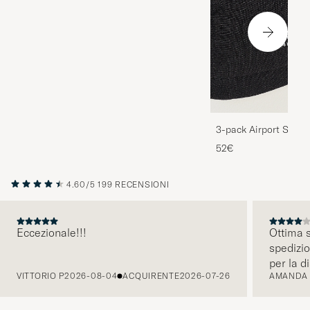
3-pack Airport Socks
Melange
52€
4.60/5
199 RECENSIONI
Eccezionale!!!
Ottima s
spedizio
PRECEDENTE
per la d
VITTORIO P
2026-08-04
ACQUIRENTE
2026-07-26
AMANDA