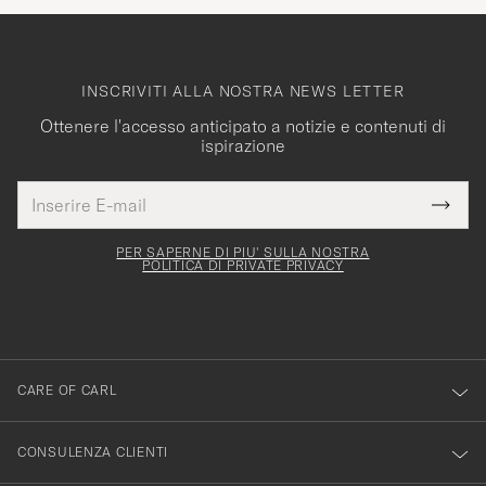
INSCRIVITI ALLA NOSTRA NEWS LETTER
Ottenere l'accesso anticipato a notizie e contenuti di
ispirazione
Indirizzo
Grazie
uesto
E-
Submi
per
campo
mail
Newsl
deve
esserti
Form
PER SAPERNE DI PIU' SULLA NOSTRA
essere
POLITICA DI PRIVATE PRIVACY
iscritto
mpilato
alla
nostra
newsletter!
CARE OF CARL
CONSULENZA CLIENTI