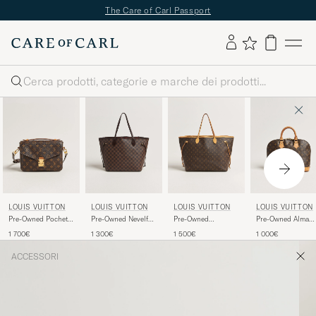
The Care of Carl Passport
Cerca
LOUIS VUITTON
LOUIS VUITTON
LOUIS VUITTON
LOUIS VUITTON
Pre-Owned Pochette
Pre-Owned Nevelfull
Pre-Owned
Pre-Owned Alma
Métis Monogram
MM Damier Ebene
Neverfull GM
Bag PM Monogra
1 700€
1 300€
1 500€
1 000€
Monogram
ACCESSORI