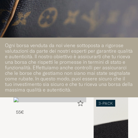
Ogni borsa venduta da noi viene sottoposta a rigorose
valutazioni da parte dei nostri esperti per garantire qualità
e autenticità. Il nostro obiettivo è assicurarti che tu riceva
una borsa che rispetti le promesse in termini di stato e
funzionalità. Effettuiamo anche controlli per assicurarci
che le borse che gestiamo non siano mai state segnalate
come rubate. In questo modo, puoi essere sicuro che il
tuo investimento sia sicuro e che tu riceva una borsa della
massima qualità e autenticità.
3-PACK
55€