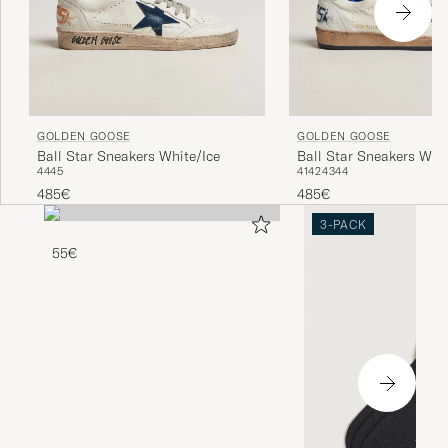
GOLDEN GOOSE
GOLDEN GOOSE
Ball Star Sneakers White/Ice
Ball Star Sneakers Whi
44
45
41
42
43
44
485€
485€
3-PACK
55€