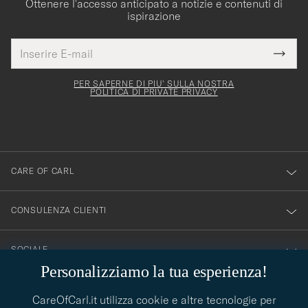
Ottenere l'accesso anticipato a notizie e contenuti di
ispirazione
Indirizzo
Grazie
uesto
E-
Submi
per
campo
mail
Newsl
deve
esserti
Form
PER SAPERNE DI PIU' SULLA NOSTRA
essere
POLITICA DI PRIVATE PRIVACY
iscritto
mpilato
alla
nostra
newsletter!
CARE OF CARL
CONSULENZA CLIENTI
SOCIALE
Personalizziamo la tua esperienza!
DETTAGLI DELL'AZIENDA
CareOfCarl.it utilizza cookie e altre tecnologie per