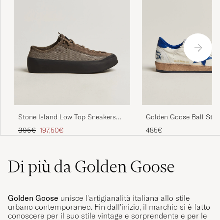
Stone Island Low Top Sneakers
Golden Goose Ball Star
Ash Brown
White/Blue
Prezzo ordinario
Prezzo ridotto
395€
197,50€
485€
Di più da Golden Goose
Golden Goose
unisce l'artigianalità italiana allo stile
urbano contemporaneo. Fin dall'inizio, il marchio si è fatto
conoscere per il suo stile vintage e sorprendente e per le