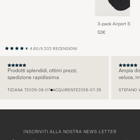
3-pack Airport Socks
Melange
52€
4.60/5
202 RECENSIONI
Prodotti splendidi, ottimi prezzi,
Ampia dis
spedizione rapidissima
veloce, i
PRECEDENTE
TIZIANA T
2026-08-07
ACQUIRENTE
2026-07-29
STEFANO 
INSCRIVITI ALLA NOSTRA NEWS LETTER