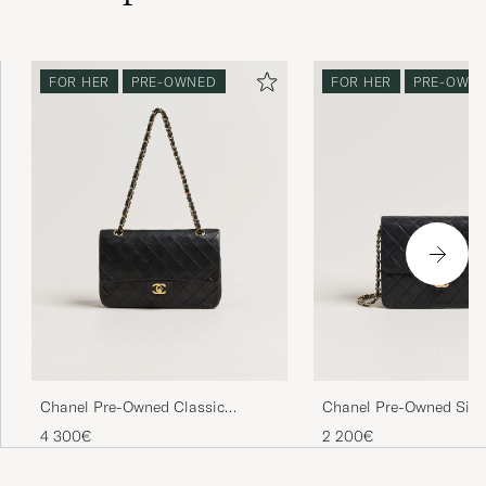
FOR HER
PRE-OWNED
FOR HER
PRE-OWN
Chanel Pre-Owned Classic
Chanel Pre-Owned Sing
Medium Double Flap Bag
Bag Black
4 300€
2 200€
Lambskin Black