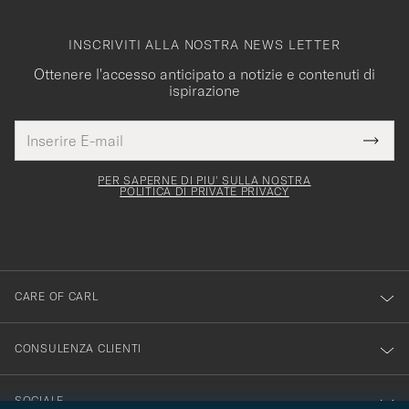
INSCRIVITI ALLA NOSTRA NEWS LETTER
Ottenere l'accesso anticipato a notizie e contenuti di
ispirazione
Indirizzo
Grazie
uesto
E-
Submi
per
campo
mail
Newsl
deve
esserti
Form
PER SAPERNE DI PIU' SULLA NOSTRA
essere
POLITICA DI PRIVATE PRIVACY
iscritto
mpilato
alla
nostra
newsletter!
CARE OF CARL
CONSULENZA CLIENTI
SOCIALE