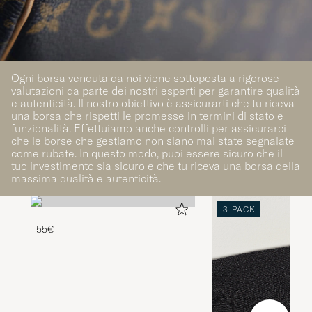
Ogni borsa venduta da noi viene sottoposta a rigorose
valutazioni da parte dei nostri esperti per garantire qualità
e autenticità. Il nostro obiettivo è assicurarti che tu riceva
una borsa che rispetti le promesse in termini di stato e
funzionalità. Effettuiamo anche controlli per assicurarci
che le borse che gestiamo non siano mai state segnalate
come rubate. In questo modo, puoi essere sicuro che il
tuo investimento sia sicuro e che tu riceva una borsa della
massima qualità e autenticità.
3-PACK
55€