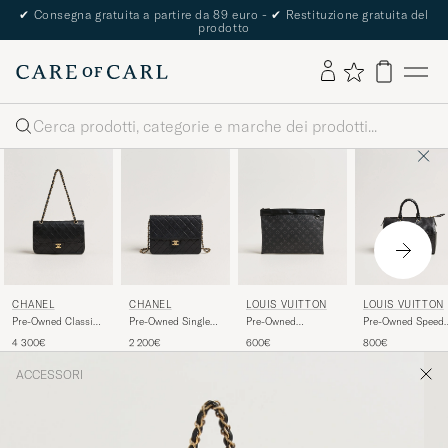
✔
Consegna gratuita a partire da 89 euro -
✔
Restituzione gratuita del
prodotto
Cerca
CHANEL
CHANEL
LOUIS VUITTON
LOUIS VUITTON
Pre-Owned Classic
Pre-Owned Single
Pre-Owned
Pre-Owned Speed
Medium Double
Flap Bag Black
Discovery Pochette
Epi Leather 25 Bla
4 300€
2 200€
600€
800€
Flap Bag Lambskin
Monogram Eclipse
Black
ACCESSORI