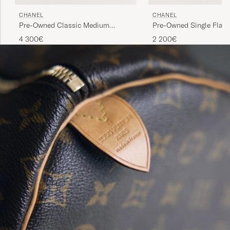
CHANEL
CHANEL
Pre-Owned Classic Medium
Pre-Owned Single Flap 
Double Flap Bag Lambskin Black
4 300€
2 200€