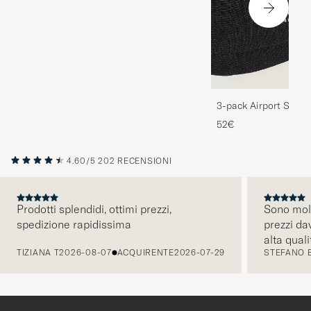
3-pack Airport Socks
Melange
52€
4.60/5
202 RECENSIONI
Prodotti splendidi, ottimi prezzi,
Sono molt
spedizione rapidissima
prezzi da
PRECEDENTE
alta quali
TIZIANA T
2026-08-07
ACQUIRENTE
2026-07-29
STEFANO 
comunicaz
intuitiva.