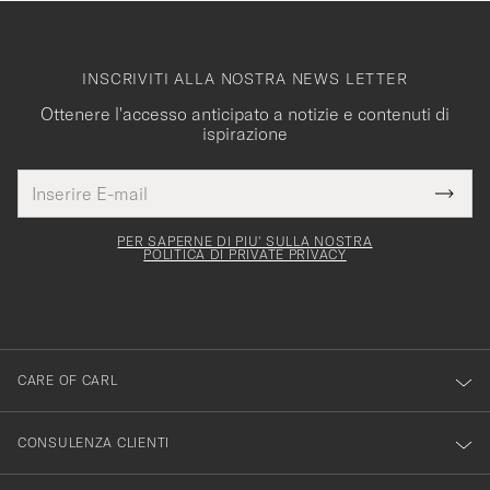
INSCRIVITI ALLA NOSTRA NEWS LETTER
Ottenere l'accesso anticipato a notizie e contenuti di
ispirazione
Indirizzo
Grazie
uesto
E-
Submi
per
campo
mail
Newsl
deve
esserti
Form
PER SAPERNE DI PIU' SULLA NOSTRA
essere
POLITICA DI PRIVATE PRIVACY
iscritto
mpilato
alla
nostra
newsletter!
CARE OF CARL
CONSULENZA CLIENTI