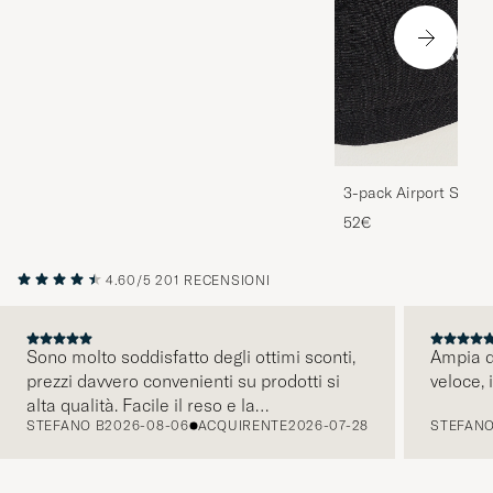
3-pack Airport Socks
Melange
52€
4.60/5
201 RECENSIONI
Sono molto soddisfatto degli ottimi sconti,
Ampia di
prezzi davvero convenienti su prodotti si
veloce, 
PRECEDENTE
alta qualità. Facile il reso e la
STEFANO B
2026-08-06
ACQUIRENTE
2026-07-28
STEFANO
comunicazione tramite mail é pratica e
intuitiva. Tornerò presto a fare acquisti.