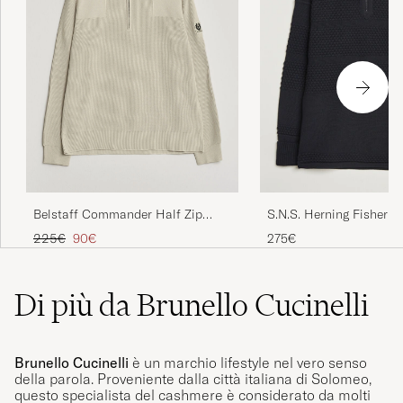
Belstaff Commander Half Zip
S.N.S. Herning Fisherm
Silver Birch
Zip Navy Blue
Prezzo ordinario
Prezzo ridotto
225€
90€
275€
Di più da Brunello Cucinelli
Brunello Cucinelli
è un marchio lifestyle nel vero senso
della parola. Proveniente dalla città italiana di Solomeo,
questo specialista del cashmere è considerato da molti