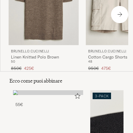
BRUNELLO CUCINELLI
BRUNELLO CUCINELLI
Linen Knitted Polo Brown
Cotton Cargo Shorts Li
50
48
Prezzo ordinario
Prezzo ridotto
Prezzo ordinario
Prezzo ridotto
850€
425€
950€
475€
Ecco come puoi abbinare
3-PACK
55€