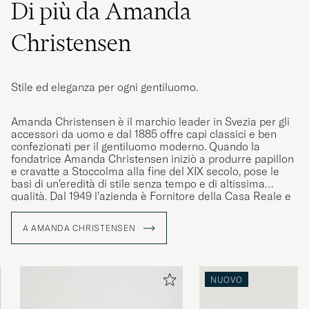
Di più da Amanda
Christensen
Stile ed eleganza per ogni gentiluomo.
Amanda Christensen è il marchio leader in Svezia per gli
accessori da uomo e dal 1885 offre capi classici e ben
confezionati per il gentiluomo moderno. Quando la
fondatrice Amanda Christensen iniziò a produrre papillon
e cravatte a Stoccolma alla fine del XIX secolo, pose le
basi di un’eredità di stile senza tempo e di altissima
qualità. Dal 1949 l’azienda è Fornitore della Casa Reale e
oggi propone cravatte, sciarpe, fazzoletti da taschino,
calze e gemelli – dettagli che esaltano la personalità e lo
A AMANDA CHRISTENSEN
stile degli uomini consapevoli in tutto il mondo. Gran parte
della produzione avviene nella zona del Lago di Como, in
Italia, dove l’artigianato è stato tramandato di generazione
in generazione.
NUOVO