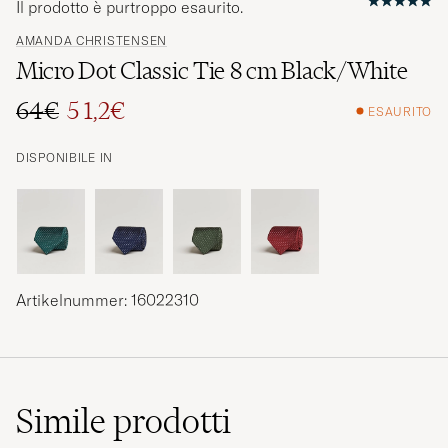
Il prodotto è purtroppo esaurito.
AMANDA CHRISTENSEN
Micro Dot Classic Tie 8 cm Black/White
64€
5 1,2€
ESAURITO
Prezzo ordinario
Prezzo ridotto
DISPONIBILE IN
Artikelnummer: 16022310
Simile
prodotti