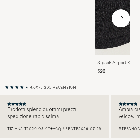
3-pack Airport Socks
Melange
52€
4.60/5
202 RECENSIONI
Prodotti splendidi, ottimi prezzi,
Ampia dis
spedizione rapidissima
veloce, i
PRECEDENTE
TIZIANA T
2026-08-07
ACQUIRENTE
2026-07-29
STEFANO 