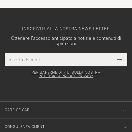
INSCRIVITI ALLA NOSTRA NEWS LETTER
Ottenere l'accesso anticipato a notizie e contenuti di
ispirazione
Indirizzo
Grazie
uesto
E-
Submi
per
campo
mail
Newsl
deve
esserti
Form
PER SAPERNE DI PIU' SULLA NOSTRA
essere
POLITICA DI PRIVATE PRIVACY
iscritto
mpilato
alla
nostra
newsletter!
CARE OF CARL
CONSULENZA CLIENTI