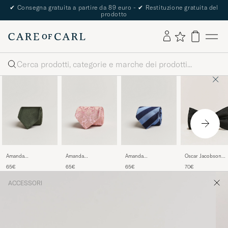
✔
Consegna gratuita a partire da 89 euro -
✔
Restituzione gratuita del
prodotto
Cerca
Amanda
Amanda
Amanda
Oscar Jacobson
Christensen Plain
Christensen Silk
Christensen
Bow Tie Black
65€
65€
65€
70€
Classic Tie 8 cm
Tonal Paisley Tie 8
Regemental Stripe
Olive
cm Powder Pink
Classic Tie 8 cm
ACCESSORI
Sky Blue/Navy