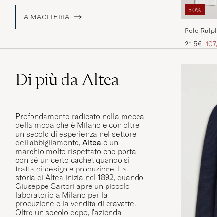
50%
A MAGLIERIA
Polo Ralp
Prezzo ord
Pre
215€
107
Di più da Altea
Profondamente radicato nella mecca
della moda che è Milano e con oltre
un secolo di esperienza nel settore
dell'abbigliamento,
Altea
è un
marchio molto rispettato che porta
con sé un certo cachet quando si
tratta di design e produzione. La
storia di Altea inizia nel 1892, quando
Giuseppe Sartori apre un piccolo
laboratorio a Milano per la
produzione e la vendita di cravatte.
Oltre un secolo dopo, l'azienda