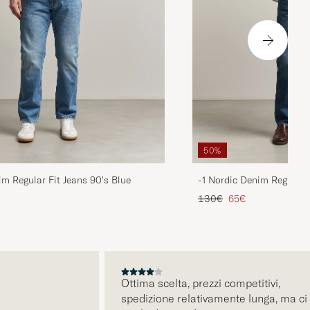
50%
im Regular Fit Jeans 90's Blue
-1 Nordic Denim Regular 
rio
ridotto
Prezzo ordinario
Prezzo ridotto
130€
65€
Ottima scelta, prezzi competitivi,
spedizione relativamente lunga, ma ci sta