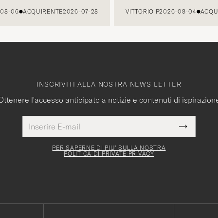
06
ACQUIRENTE
2026-07-28
VITTORIO P
2026-08-04
ACQUIRE
INSCRIVITI ALLA NOSTRA NEWS LETTER
Ottenere l'accesso anticipato a notizie e contenuti di ispirazion
Indirizzo
Questo
E-
Submit
campo
mail
Newslette
deve
Form
PER SAPERNE DI PIU' SULLA NOSTRA
essere
POLITICA DI PRIVATE PRIVACY
compilato