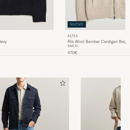
NUOVO
ALTEA
Navy
Rib Wool Bomber Cardigan Beige
S
M
L
XL
470€