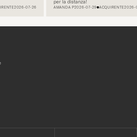
per la distanza!
NTE
2026-07-26
AMANDA P
2026-07-29
ACQUIRENTE
2026-07-2
e
r