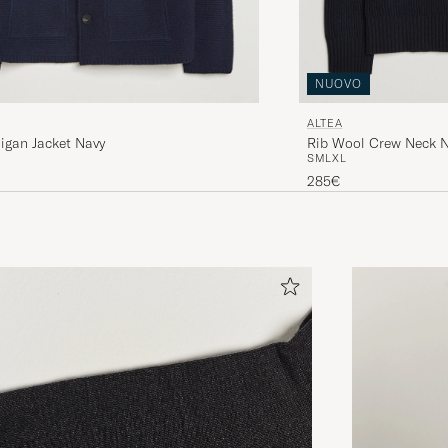
NUOVO
ALTEA
Rib Wool Crew Neck 
igan Jacket Navy
S
M
L
XL
285€