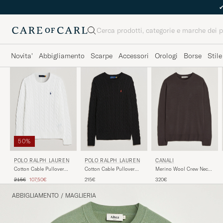
Cerca
Novita'
Abbigliamento
Scarpe
Accessori
Orologi
Borse
Stile
50%
POLO RALPH LAUREN
POLO RALPH LAUREN
CANALI
Cotton Cable Pullover
Cotton Cable Pullover
Merino Wool Crew Neck
White
Polo Black
Dark Brown
Prezzo ordinario
Prezzo ridotto
215€
107,50€
215€
320€
ABBIGLIAMENTO
/
MAGLIERIA