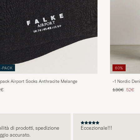
3-PACK
60%
pack Airport Socks Anthracite Melange
-1 Nordic Den
Prezzo ordina
Prezzo 
2€
130€
52€
CCESSIVO
 di prodotti, spedizione
Eccezionale!!!
o accurato.