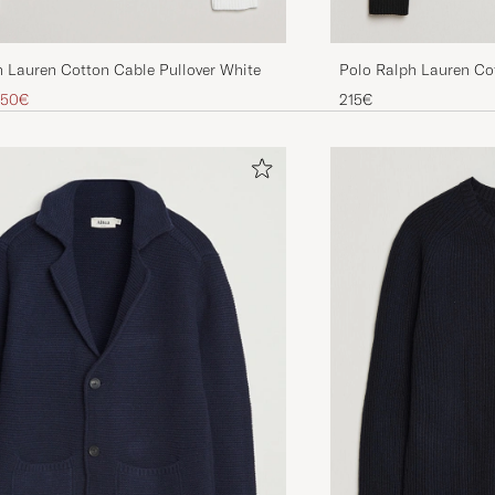
h Lauren Cotton Cable Pullover White
Polo Ralph Lauren Cot
Black
inario
zzo ridotto
,50€
215€