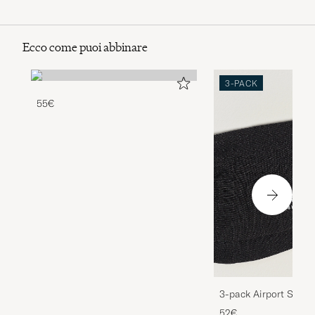
Ecco come puoi abbinare
3-PACK
55€
3-pack Airport Socks
Melange
52€