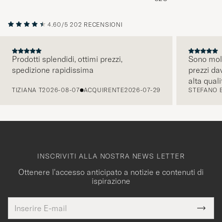
4.60/5
202 RECENSIONI
Prodotti splendidi, ottimi prezzi,
Sono molt
spedizione rapidissima
prezzi da
PRECEDENTE
alta quali
TIZIANA T
2026-08-07
ACQUIRENTE
2026-07-29
STEFANO 
comunicaz
intuitiva.
INSCRIVITI ALLA NOSTRA NEWS LETTER
Ottenere l'accesso anticipato a notizie e contenuti di
ispirazione
Indirizzo
Grazie
uesto
E-
Submi
per
campo
mail
Newsl