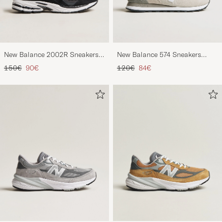
New Balance 2002R Sneakers
New Balance 574 Sneakers
Black
Nimbus Cloud
Prezzo ordinario
Prezzo ridotto
Prezzo ordinario
Prezzo ridotto
150€
90€
120€
84€