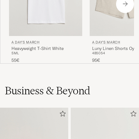
A DAY'S MARCH
A DAY'S MARCH
Heavyweight T-Shirt White
Luny Linen Shorts Oyst
S
M
L
48
50
54
55€
95€
Business & Beyond