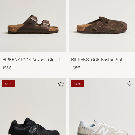
BIRKENSTOCK Arizona Classic
BIRKENSTOCK Boston Soft
Footbed Habana Oiled Leather
Footbed Mocca Suede
125€
165€
40%
30%