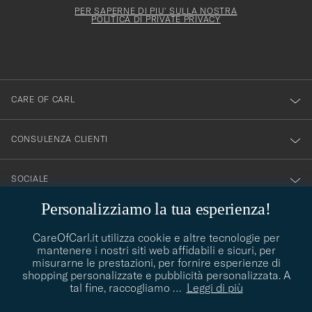
deve
esserti
Form
PER SAPERNE DI PIU' SULLA NOSTRA
essere
POLITICA DI PRIVATE PRIVACY
iscritto
mpilato
alla
nostra
newsletter!
CARE OF CARL
CONSULENZA CLIENTI
SOCIALE
Personalizziamo la tua esperienza!
DETTAGLI DELL'AZIENDA
CareOfCarl.it utilizza cookie e altre tecnologie per
mantenere i nostri siti web affidabili e sicuri, per
misurarne le prestazioni, per fornire esperienze di
shopping personalizzate e pubblicità personalizzata. A
CONSIGLI DI STILE
tal fine, raccogliamo
…
Leggi di più
Avete bisogno di aiuto per trovare il vostro stile? Lasciatevi
contact@careofcarl.com