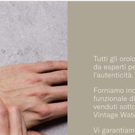
Tutti gli oro
da esperti p
l'autenticità.
Forniamo ino
funzionale di
venduti sott
Vintage Wat
Vi garantiam