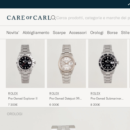
Cerca
Novita'
Abbigliamento
Scarpe
Accessori
Orologi
Borse
Stile
ROLEX
ROLEX
ROLEX
Pre-Owned Explorer II
Pre-Owned Datejust 36
Pre-Owned Submariner
16234
Date
7 300€
6 000€
8 200€
OROLOGI