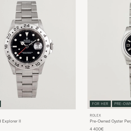
FOR HER
PRE-OW
ROLEX
Explorer II
Pre-Owned Oyster Per
4 400€