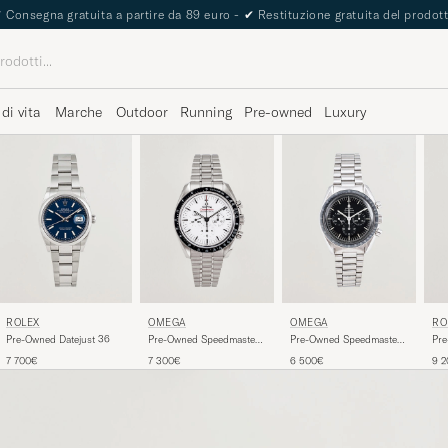
✔
Consegna gratuita a partire da 89 euro -
✔
Restituzione gratuita del prodot
 di vita
Marche
Outdoor
Running
Pre-owned
Luxury
ROLEX
OMEGA
OMEGA
RO
Pre-Owned Datejust 36
Pre-Owned Speedmaster
Pre-Owned Speedmaster
Pre
Moonwatch Vit
Moonwatch
G/
7 700€
7 300€
6 500€
9 