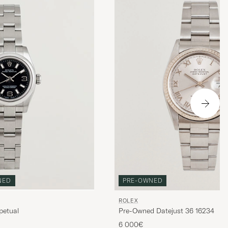
PRE-OWNED
NED
ROLEX
Pre-Owned Datejust 36 16234
petual
6 000€