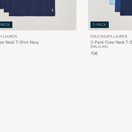
-PACK
3-PACK
H LAUREN
POLO RALPH LAUREN
ew Neck T-Shirt Navy
3-Pack Crew Neck T-Sh
S
M
L
XL
XXL
Blue
inario
o ridotto
70€