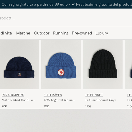
The Care of Carl Passport
 di vita
Marche
Outdoor
Running
Pre-owned
Luxury
LE BONNET
LE
PARAJUMPERS
FJÄLLRÄVEN
Le Grand Bonnet Onyx
Le 
Matio Ribbed Hat Blue
1960 Logo Hat Alpine
Mid
Navy
Blue
110€
110
70€
70€