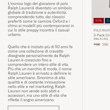
L'iconico logo del giocatore di polo
Ralph Lauren'è diventato un simbolo
globale di tradizione e autenticità,
comprendendo tutto, dai classici
50%
3
preferiti come le camicie Oxford e i
chino ai modelli più contemporanei in
cui lo stile preppy incontra il casual
POLO RALP
urbano.
3-Pack Cr
S
M
L
XL
XXL
Prezzo ord
Prezz
70€
35€
Quello che è iniziato più di 50 anni fa
come una collezione di cravatte
disegnate personalmente da Ralph
Lauren è cresciuto fino a
comprendere un intero stile di vita.
Più che un marchio di moda, il nome
Ralph Lauren è arrivato a definire lo
stile americano. Sinonimo di alta
qualità e di costante innovazione
nello stile e nel marketing, Ralph
Lauren non vende solo abiti e
accessori, ma uno stile di vita che
riflette il sogno americano.