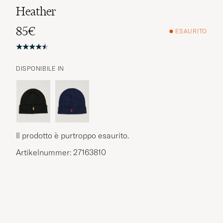
Heather
85€
ESAURITO
DISPONIBILE IN
Altre opzioni?
ESPLORA PRODOTTI SIMILI
Il prodotto è purtroppo esaurito.
Artikelnummer: 27163810