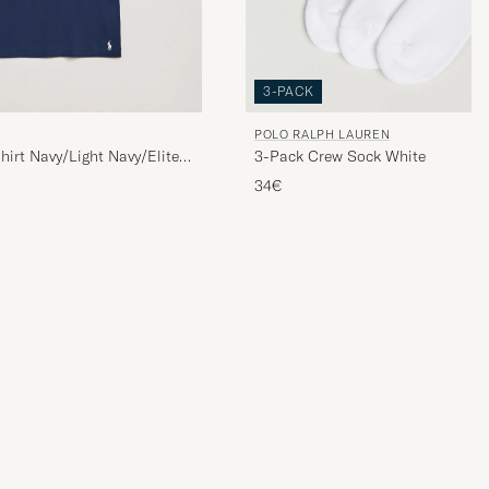
3-PACK
POLO RALPH LAUREN
irt Navy/Light Navy/Elite
3-Pack Crew Sock White
34€