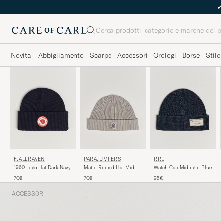
Cerca
Novita'
Abbigliamento
Scarpe
Accessori
Orologi
Borse
Stile
FJÄLLRÄVEN
PARAJUMPERS
RRL
1960 Logo Hat Dark Navy
Matio Ribbed Hat Mid
Watch Cap Midnight Blue
Grey
70€
70€
95€
ACCESSORI