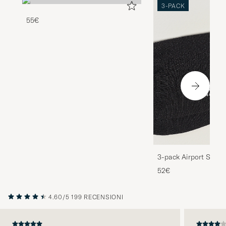
3-PACK
55€
3-pack Airport Socks
Melange
52€
4.60/5
199 RECENSIONI