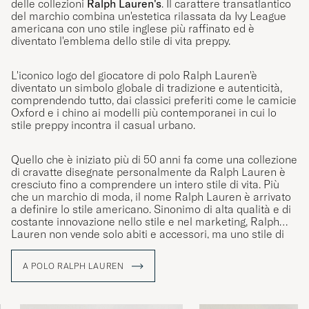
delle collezioni
Ralph Lauren's
. Il carattere transatlantico
del marchio combina un'estetica rilassata da Ivy League
americana con uno stile inglese più raffinato ed è
diventato l'emblema dello stile di vita preppy.
L'iconico logo del giocatore di polo Ralph Lauren'è
diventato un simbolo globale di tradizione e autenticità,
comprendendo tutto, dai classici preferiti come le camicie
Oxford e i chino ai modelli più contemporanei in cui lo
stile preppy incontra il casual urbano.
Quello che è iniziato più di 50 anni fa come una collezione
di cravatte disegnate personalmente da Ralph Lauren è
cresciuto fino a comprendere un intero stile di vita. Più
che un marchio di moda, il nome Ralph Lauren è arrivato
a definire lo stile americano. Sinonimo di alta qualità e di
costante innovazione nello stile e nel marketing, Ralph
Lauren non vende solo abiti e accessori, ma uno stile di
vita che riflette il sogno americano.
A POLO RALPH LAUREN