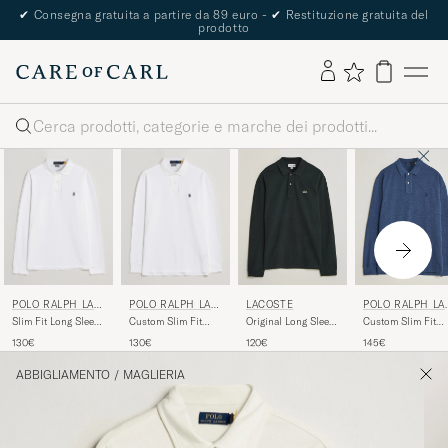
✔
Consegna gratuita a partire da 89 euro -
✔
Restituzione gratuita del
prodotto
Cerca
POLO RALPH LAU
POLO RALPH LAU
LACOSTE
POLO RALPH LA
REN
REN
REN
Slim Fit Long Sleeve
Custom Slim Fit
Original Long Sleeve
Custom Slim Fit
Polo White
Long Sleeve Polo
Polo Piké Dark
Long Sleeve Polo
130€
130€
120€
145€
White
Varech
Derby Blue Heathe
ABBIGLIAMENTO
/
MAGLIERIA