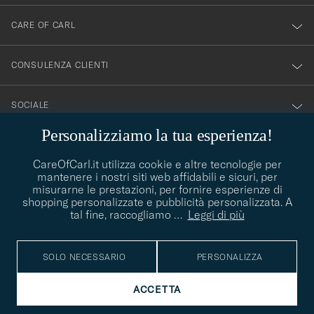
newsletter!
CARE OF CARL
CONSULENZA CLIENTI
SOCIALE
Personalizziamo la tua esperienza!
DETTAGLI DELL'AZIENDA
CareOfCarl.it utilizza cookie e altre tecnologie per
mantenere i nostri siti web affidabili e sicuri, per
misurarne le prestazioni, per fornire esperienze di
shopping personalizzate e pubblicità personalizzata. A
CONSIGLI DI STILE
tal fine, raccogliamo
…
Leggi di più
Avete bisogno di aiuto per trovare il vostro stile? Lasciatevi
contact@careofcarl.com
aiutare, siamo felici di farlo!
SOLO NECESSARIO
PERSONALIZZA
CONSIGLI DI STILE
ACCETTA