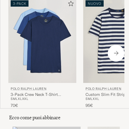
3-PACK
NUOVO
POLO RALPH LAUREN
POLO RALPH LAUREN
3-Pack Crew Neck T-Shirt
Custom Slim Fit Striped
S
M
L
XL
XXL
S
M
L
XXL
Navy/Light Navy/Elite Blue
Newport Navy
70€
95€
Ecco come puoi abbinare