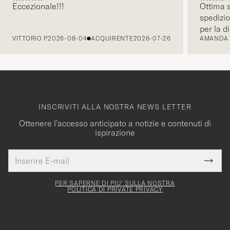
Eccezionale!!!
Ottima s
spedizio
PRECEDENTE
per la d
VITTORIO P
2026-08-04
ACQUIRENTE
2026-07-26
AMANDA
INSCRIVITI ALLA NOSTRA NEWS LETTER
Ottenere l'accesso anticipato a notizie e contenuti di
ispirazione
Indirizzo
Grazie
uesto
E-
Submi
per
campo
mail
Newsl
deve
esserti
Form
PER SAPERNE DI PIU' SULLA NOSTRA
essere
POLITICA DI PRIVATE PRIVACY
iscritto
mpilato
alla
nostra